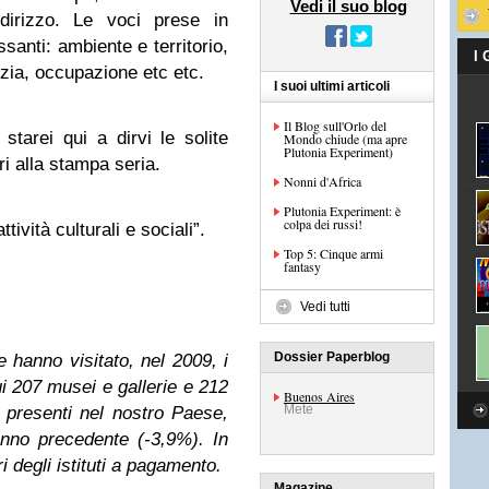
Vedi il suo blog
ndirizzo. Le voci prese in
santi: ambiente e territorio,
I
izia, occupazione etc etc.
I suoi ultimi articoli
Il Blog sull'Orlo del
starei qui a dirvi le solite
Mondo chiude (ma apre
Plutonia Experiment)
ri alla stampa seria.
Nonni d'Africa
Plutonia Experiment: è
colpa dei russi!
ività culturali e sociali”.
Top 5: Cinque armi
fantasy
Vedi tutti
Dossier Paperblog
 hanno visitato, nel 2009, i
cui 207 musei e gallerie e 212
Buenos Aires
Mete
presenti nel nostro Paese,
anno precedente (-3,9%). In
ri degli istituti a pagamento.
Magazine