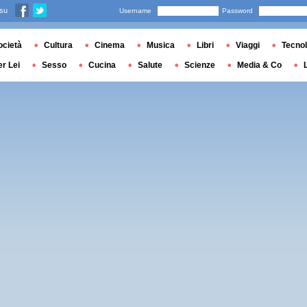
 su
Username
Password
ocietà
Cultura
Cinema
Musica
Libri
Viaggi
Tecnol
er Lei
Sesso
Cucina
Salute
Scienze
Media & Co