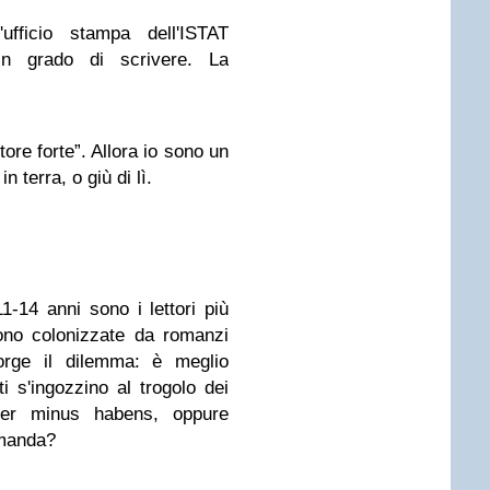
ufficio stampa dell'ISTAT
n grado di scrivere. La
ttore forte”. Allora io sono un
n terra, o giù di lì.
11-14 anni sono i lettori più
sono colonizzate da romanzi
orge il dilemma: è meglio
ti s'ingozzino al trogolo dei
 per minus habens, oppure
omanda?