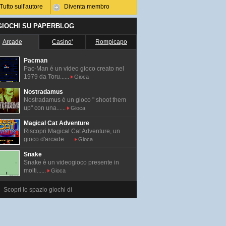
Tutto sull'autore
Diventa membro
 GIOCHI SU PAPERBLOG
Arcade
Casino'
Rompicapo
Pacman
Pac-Man é un video gioco creato nel
1979 da Toru......
Gioca
Nostradamus
Nostradamus è un gioco " shoot them
up" con una......
Gioca
Magical Cat Adventure
Riscopri Magical Cat Adventure, un
gioco d'arcade......
Gioca
Snake
Snake è un videogioco presente in
molti......
Gioca
Scopri lo spazio giochi di