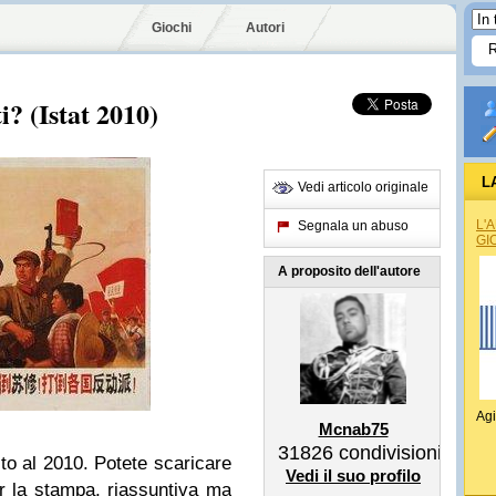
Giochi
Autori
i? (Istat 2010)
L
Vedi articolo originale
L'
Segnala un abuso
GI
A proposito dell'autore
Agi
Mcnab75
31826
condivisioni
rito al 2010. Potete scaricare
Vedi il suo profilo
r la stampa, riassuntiva ma