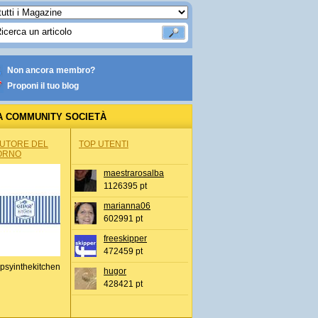
Non ancora membro?
Proponi il tuo blog
A COMMUNITY SOCIETÀ
AUTORE DEL
TOP UTENTI
ORNO
maestrarosalba
1126395 pt
marianna06
602991 pt
freeskipper
472459 pt
psyinthekitchen
hugor
428421 pt