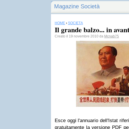
Magazine Società
HOME
›
SOCIETÀ
Il grande balzo... in avant
Creato il 19 novembre 2010 da
Mcnab75
Esce oggi l'annuario dell'Istat rife
gratuitamente la versione PDF pe