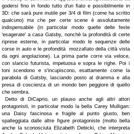
godersi fino in fondo tutto d'un fiato e possibilmente in
3D: che sarà pure inutile per 3/4 di film (come ha scritto
qualcuno) ma che per certe scene è assolutamente
indispensabile (in particolar modo quelle delle feste
'esagerate' a casa
Gatsby
, nonchè la profondità di certe
riprese esterne, in particolar modo le sequenze delle
corse in auto e le profondità mozzafiato della città vista
da ogni angolazione). La prima parte corre via veloce,
con slancio futurista, impetuosa e sopra le righe. Poi i
toni scendono e s'incupiscono, esattamente come la
parabola di
Gatsby
, lasciando posto al dramma e alla
presa di coscienza di un mondo ben peggiore di quello
che sembra.
Detto di
DiCaprio
, un plauso anche agli altri attori
protagonisti, in particolar modo la bella
Carey Mulligan
:
una
Daisy
fascinosa e fragile al punto giusto, ben
spalleggiata dalle altre figure protagoniste (molto bella
anche la sconosciuta
Elizabeth Debicki
, che interpreta