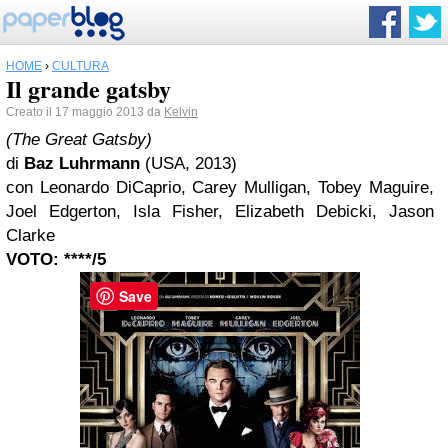
HOME
›
CULTURA
Il grande gatsby
Creato il 17 maggio 2013 da
Kelvin
(The Great Gatsby)
di
Baz Luhrmann
(USA, 2013)
con Leonardo DiCaprio, Carey Mulligan, Tobey Maguire,
Joel Edgerton, Isla Fisher, Elizabeth Debicki, Jason
Clarke
VOTO: ****/5
Save