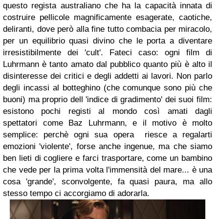
questo regista australiano che ha la capacità innata di
costruire pellicole magnificamente esagerate, caotiche,
deliranti, dove però alla fine tutto combacia per miracolo,
per un equilibrio quasi divino che le porta a diventare
irresistibilmente dei 'cult'. Fateci caso: ogni film di
Luhrmann
è tanto amato dal pubblico quanto più è alto il
disinteresse dei critici e degli addetti ai lavori. Non parlo
degli incassi al botteghino (che comunque sono più che
buoni) ma proprio dell 'indice di gradimento' dei suoi film:
esistono pochi registi al mondo così amati dagli
spettatori come
Baz Luhrmann
, e il motivo è molto
semplice: perchè ogni sua opera riesce a regalarti
emozioni 'violente', forse anche ingenue, ma che siamo
ben lieti di cogliere e farci trasportare, come un bambino
che vede per la prima volta l'immensità del mare... è una
cosa 'grande', sconvolgente, fa quasi paura, ma allo
stesso tempo ci accorgiamo di adorarla.