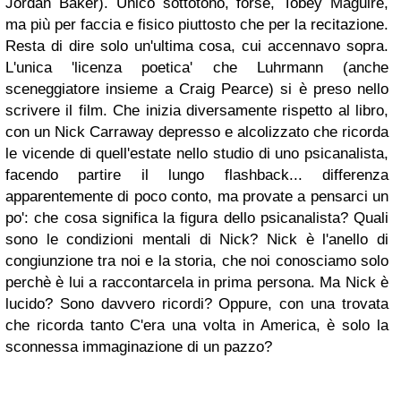
Jordan Baker
). Unico sottotono, forse,
Tobey Maguire
,
ma più per faccia e fisico piuttosto che per la recitazione.
Resta di dire solo un'ultima cosa, cui accennavo sopra.
L'unica 'licenza poetica' che
Luhrmann
(anche
sceneggiatore insieme a
Craig Pearce
) si è preso nello
scrivere il film. Che inizia diversamente rispetto al libro,
con un
Nick Carraway
depresso e alcolizzato che ricorda
le vicende di quell'estate nello studio di uno psicanalista,
facendo partire il lungo flashback... differenza
apparentemente di poco conto, ma provate a pensarci un
po': che cosa significa la figura dello psicanalista? Quali
sono le condizioni mentali di
Nick
?
Nick
è l'anello di
congiunzione tra noi e la storia, che noi conosciamo solo
perchè è lui a raccontarcela in prima persona. Ma
Nick
è
lucido? Sono davvero ricordi? Oppure, con una trovata
che ricorda tanto
C'era una volta in America
, è solo la
sconnessa immaginazione di un pazzo?