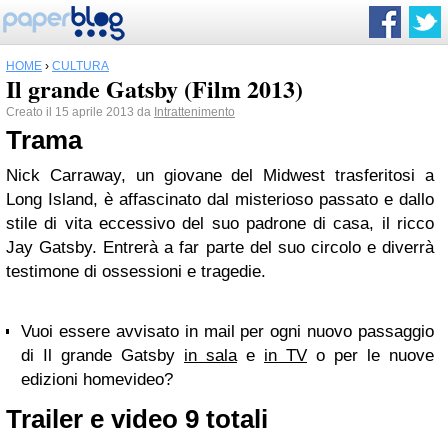
HOME
›
CULTURA
Il grande Gatsby (Film 2013)
Creato il 15 aprile 2013 da
Intrattenimento
Trama
Nick Carraway, un giovane del Midwest trasferitosi a
Long Island, è affascinato dal misterioso passato e dallo
stile di vita eccessivo del suo padrone di casa, il ricco
Jay Gatsby. Entrerà a far parte del suo circolo e diverrà
testimone di ossessioni e tragedie.
Vuoi essere avvisato in mail per ogni nuovo passaggio
di Il grande Gatsby
in sala
e
in TV
o per le nuove
edizioni homevideo?
Trailer e video
9 totali