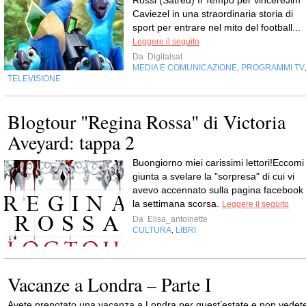
Caviezel in una straordinaria storia di
sport per entrare nel mito del football...
Leggere il seguito
Da
Digitalsat
MEDIA E COMUNICAZIONE
PROGRAMMI TV
,
TELEVISIONE
Blogtour "Regina Rossa" di Victoria
Aveyard: tappa 2
Buongiorno miei carissimi lettori!Eccomi
giunta a svelare la "sorpresa" di cui vi
avevo accennato sulla pagina facebook
la settimana scorsa.
Leggere il seguito
Da
Elisa_antoinette
CULTURA
LIBRI
,
Vacanze a Londra – Parte I
Avete prenotato una vacanza a Londra per quest’estate e non vedet