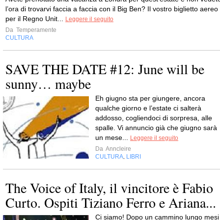
l’ora di trovarvi faccia a faccia con il Big Ben? Il vostro biglietto aereo
per il Regno Unit...
Leggere il seguito
Da
Temperamente
CULTURA
SAVE THE DATE #12: June will be
sunny… maybe
Eh giugno sta per giungere, ancora
qualche giorno e l’estate ci salterà
addosso, cogliendoci di sorpresa, alle
spalle. Vi annuncio già che giugno sarà
un mese...
Leggere il seguito
Da
Anncleire
CULTURA
LIBRI
,
The Voice of Italy, il vincitore è Fabio
Curto. Ospiti Tiziano Ferro e Ariana...
Ci siamo! Dopo un cammino lungo mesi