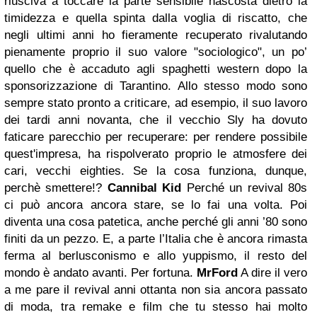
riusciva a toccare la parte sensibile nascosta dietro la
timidezza e quella spinta dalla voglia di riscatto, che
negli ultimi anni ho fieramente recuperato rivalutando
pienamente proprio il suo valore "sociologico", un po’
quello che è accaduto agli spaghetti western dopo la
sponsorizzazione di Tarantino. Allo stesso modo sono
sempre stato pronto a criticare, ad esempio, il suo lavoro
dei tardi anni novanta, che il vecchio Sly ha dovuto
faticare parecchio per recuperare: per rendere possibile
quest'impresa, ha rispolverato proprio le atmosfere dei
cari, vecchi eighties. Se la cosa funziona, dunque,
perchè smettere!?
Cannibal Kid
Perché un revival 80s
ci può ancora ancora stare, se lo fai una volta. Poi
diventa una cosa patetica, anche perché gli anni ’80 sono
finiti da un pezzo. E, a parte l’Italia che è ancora rimasta
ferma al berlusconismo e allo yuppismo, il resto del
mondo è andato avanti. Per fortuna.
MrFord
A dire il vero
a me pare il revival anni ottanta non sia ancora passato
di moda, tra remake e film che tu stesso hai molto