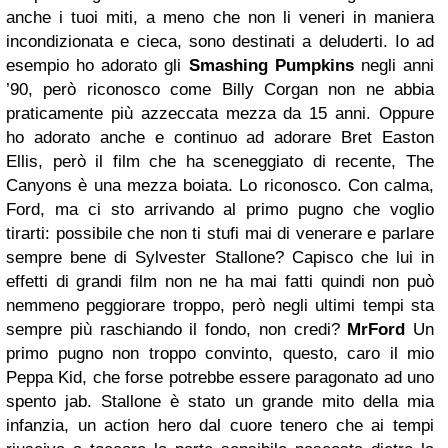
anche i tuoi miti, a meno che non li veneri in maniera
incondizionata e cieca, sono destinati a deluderti. Io ad
esempio ho adorato gli
Smashing Pumpkins
negli anni
’90, però riconosco come Billy Corgan non ne abbia
praticamente più azzeccata mezza da 15 anni. Oppure
ho adorato anche e continuo ad adorare Bret Easton
Ellis, però il film che ha sceneggiato di recente, The
Canyons è una mezza boiata. Lo riconosco. Con calma,
Ford, ma ci sto arrivando al primo pugno che voglio
tirarti: possibile che non ti stufi mai di venerare e parlare
sempre bene di Sylvester Stallone? Capisco che lui in
effetti di grandi film non ne ha mai fatti quindi non può
nemmeno peggiorare troppo, però negli ultimi tempi sta
sempre più raschiando il fondo, non credi?
MrFord
Un
primo pugno non troppo convinto, questo, caro il mio
Peppa Kid, che forse potrebbe essere paragonato ad uno
spento jab. Stallone è stato un grande mito della mia
infanzia, un action hero dal cuore tenero che ai tempi