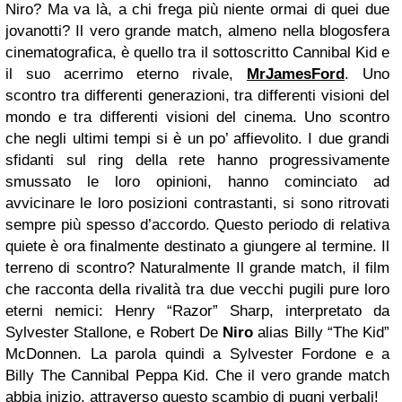
Niro? Ma va là, a chi frega più niente ormai di quei due
jovanotti? Il vero grande match, almeno nella blogosfera
cinematografica, è quello tra il sottoscritto Cannibal Kid e
il suo acerrimo eterno rivale,
MrJamesFord
. Uno
scontro tra differenti generazioni, tra differenti visioni del
mondo e tra differenti visioni del cinema. Uno scontro
che negli ultimi tempi si è un po’ affievolito. I due grandi
sfidanti sul ring della rete hanno progressivamente
smussato le loro opinioni, hanno cominciato ad
avvicinare le loro posizioni contrastanti, si sono ritrovati
sempre più spesso d’accordo. Questo periodo di relativa
quiete è ora finalmente destinato a giungere al termine. Il
terreno di scontro? Naturalmente Il grande match, il film
che racconta della rivalità tra due vecchi pugili pure loro
eterni nemici: Henry “Razor” Sharp, interpretato da
Sylvester Stallone, e Robert De
Niro
alias Billy “The Kid”
McDonnen. La parola quindi a Sylvester Fordone e a
Billy The Cannibal Peppa Kid. Che il vero grande match
abbia inizio, attraverso questo scambio di pugni verbali!