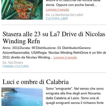
lettore e lo risucchia nel vortice della
storia. Oppure con poche banali...
Leggere il seguito
Da
La Stamberga Dei Lettori
CULTURA
LIBRI
,
Stasera alle 23 su La7 Drive di Nicolas
Winding Refn
Anno: 2011Durata: 95'Distribuzione: 01 DistributionGenere:
AzioneNazionalita: USARegia: Nicolas Winding RefnDrive è un film de
2011 diretto da Nicolas Winding...
Leggere il seguito
Da
Taxi Drivers
CINEMA
CULTURA
,
Luci e ombre di Calabria
Sono "emigrante". Nel senso che sono
emigrata alla fine degli anni Novanta
dalla Calabria al Lazio. Sono una di
quegli emigranti senza il richiamo forte