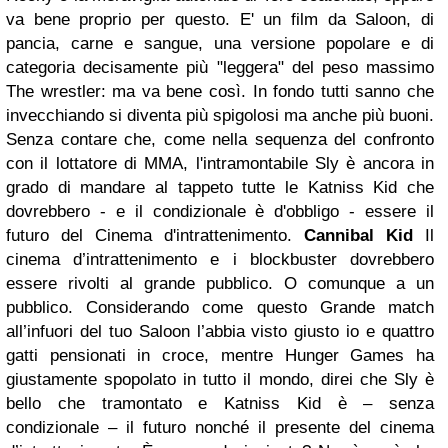
va bene proprio per questo. E' un film da Saloon, di
pancia, carne e sangue, una versione popolare e di
categoria decisamente più "leggera" del peso massimo
The wrestler: ma va bene così. In fondo tutti sanno che
invecchiando si diventa più spigolosi ma anche più buoni.
Senza contare che, come nella sequenza del confronto
con il lottatore di MMA, l'intramontabile Sly è ancora in
grado di mandare al tappeto tutte le Katniss Kid che
dovrebbero - e il condizionale è d'obbligo - essere il
futuro del Cinema d'intrattenimento.
Cannibal Kid
Il
cinema d’intrattenimento e i blockbuster dovrebbero
essere rivolti al grande pubblico. O comunque a un
pubblico. Considerando come questo Grande match
all’infuori del tuo Saloon l’abbia visto giusto io e quattro
gatti pensionati in croce, mentre Hunger Games ha
giustamente spopolato in tutto il mondo, direi che Sly è
bello che tramontato e Katniss Kid è – senza
condizionale – il futuro nonché il presente del cinema