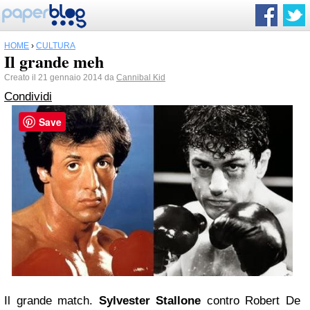
HOME
›
CULTURA
Il grande meh
Creato il 21 gennaio 2014 da
Cannibal Kid
Condividi
Save
Il grande match.
Sylvester Stallone
contro Robert De