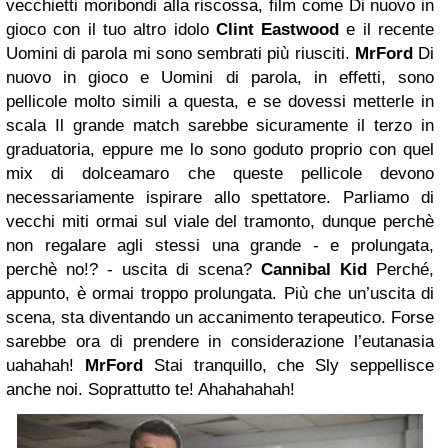
vecchietti moribondi alla riscossa, film come Di nuovo in
gioco con il tuo altro idolo
Clint Eastwood
e il recente
Uomini di parola mi sono sembrati più riusciti.
MrFord
Di
nuovo in gioco e Uomini di parola, in effetti, sono
pellicole molto simili a questa, e se dovessi metterle in
scala Il grande match sarebbe sicuramente il terzo in
graduatoria, eppure me lo sono goduto proprio con quel
mix di dolceamaro che queste pellicole devono
necessariamente ispirare allo spettatore. Parliamo di
vecchi miti ormai sul viale del tramonto, dunque perchè
non regalare agli stessi una grande - e prolungata,
perchè no!? - uscita di scena?
Cannibal Kid
Perché,
appunto, è ormai troppo prolungata. Più che un’uscita di
scena, sta diventando un accanimento terapeutico. Forse
sarebbe ora di prendere in considerazione l’eutanasia
uahahah!
MrFord
Stai tranquillo, che Sly seppellisce
anche noi. Soprattutto te! Ahahahahah!