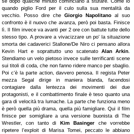
se dopo qualche minuto cominciano a stufare. Come io
quando piglio Ford per il culo sulla sua mentalità da
vecchio. Posso dire che
Giorgio Napolitano
al suo
confronto è il nuovo che avanza, però poi basta. Finisce
lì. Il film invece va avanti per 2 ore con battute tutte dello
stesso tipo. A provare a vivacizzare un po’ la situazione
smorta dei cadaverici Stallone/De Niro ci pensano allora
Kevin Hart e soprattutto uno scatenato
Alan Arkin
.
Stendiamo un velo pietoso invece sulle terrificanti scene
sui titoli di coda, che non fanno ridere manco per sbaglio.
Poi c’è la parte action, davvero penosa. Il regista Peter
mezza Segal dirige in maniera blanda, facendosi
contagiare dalla lentezza dei movimenti dei due
protagonisti, e il combattimento finale è teso quanto una
gara di velocità tra lumache. La parte che funziona meno
è però quella più drama, quella più famigliare. Qui il film
finisce per somigliare a una versione buonista di The
Wrestler, con tanto di
Kim Basinger
che vorrebbe
ripetere l’exploit di Marisa Tomei, peccato le abbiano