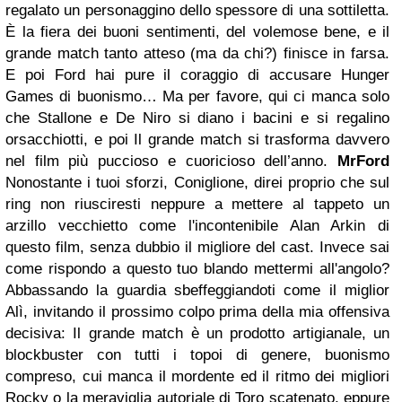
regalato un personaggino dello spessore di una sottiletta.
È la fiera dei buoni sentimenti, del volemose bene, e il
grande match tanto atteso (ma da chi?) finisce in farsa.
E poi Ford hai pure il coraggio di accusare Hunger
Games di buonismo… Ma per favore, qui ci manca solo
che Stallone e De Niro si diano i bacini e si regalino
orsacchiotti, e poi Il grande match si trasforma davvero
nel film più puccioso e cuoricioso dell’anno.
MrFord
Nonostante i tuoi sforzi, Coniglione, direi proprio che sul
ring non riusciresti neppure a mettere al tappeto un
arzillo vecchietto come l'incontenibile Alan Arkin di
questo film, senza dubbio il migliore del cast. Invece sai
come rispondo a questo tuo blando mettermi all'angolo?
Abbassando la guardia sbeffeggiandoti come il miglior
Alì, invitando il prossimo colpo prima della mia offensiva
decisiva: Il grande match è un prodotto artigianale, un
blockbuster con tutti i topoi di genere, buonismo
compreso, cui manca il mordente ed il ritmo dei migliori
Rocky o la meraviglia autoriale di Toro scatenato, eppure