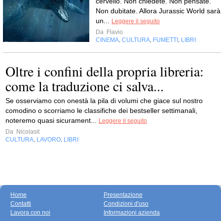
cervello. Non chiedete. Non pensate.
Non dubitate. Allora Jurassic World sarà
un...
Leggere il seguito
Da
Flavio
CINEMA
CULTURA
FUMETTI
LIBRI
,
,
,
Oltre i confini della propria libreria:
come la traduzione ci salva...
Se osserviamo con onestà la pila di volumi che giace sul nostro
comodino o scorriamo le classifiche dei bestseller settimanali,
noteremo quasi sicurament...
Leggere il seguito
Da
Nicolasit
CULTURA
LAVORO
LIBRI
,
,
Home
Presentazione
Contatti
Condizioni d'uso
Lavora con noi
Informazioni azienda