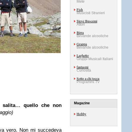
Mete
Fish
Musicisti Stranieri
Steve Buscemi
Attori
Birra
Bevande alcooliche
Grappa
Bevande alcooliche
Laghetto
Gruppi Musicali Italiani
fantasmi
Curiosità
Sotto a chi tocca
Programmi TV
Magazine
 salita… quello che non
aggio)
Hobby
ava vero. Non mi succedeva