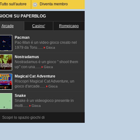
Tutto sull'autore
Diventa membro
 GIOCHI SU PAPERBLOG
Arcade
Casino'
Rompicapo
Pacman
Pac-Man é un video gioco creato nel
1979 da Toru......
Gioca
Nostradamus
Nostradamus è un gioco " shoot them
up" con una......
Gioca
Magical Cat Adventure
Riscopri Magical Cat Adventure, un
gioco d'arcade......
Gioca
Snake
Snake è un videogioco presente in
molti......
Gioca
Scopri lo spazio giochi di