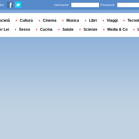
 su
Username
Password
ocietà
Cultura
Cinema
Musica
Libri
Viaggi
Tecnol
er Lei
Sesso
Cucina
Salute
Scienze
Media & Co