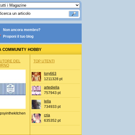
Non ancora membro?
Proponi il tuo blog
A COMMUNITY HOBBY
AUTORE DEL
TOP UTENTI
ORNO
lory663
1211328 pt
artediella
757943 pt
lella
734933 pt
psyinthekitchen
cria
635352 pt