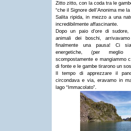
Zitto zitto, con la coda tra le gam
“che il Signore dell’Anonima me l
Salita ripida, in mezzo a una na
incredibilmente affascinante.
Dopo un paio d’ore di sudore,
animali dei boschi, arrivavamo
finalmente una pausa! Ci siam
energetiche, (per meglio
scompostamente e mangiammo com
di fonte e le gambe tirarono un sosp
Il tempo di apprezzare il pa
circondava e via, eravamo in mar
lago “Immacolato”.