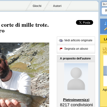
Giochi
Autori
corte di mille trote.
ro
L
Vedi articolo originale
L'
Segnala un abuso
GI
A proposito dell'autore
Agi
Pietroinvernizzi
8217
condivisioni