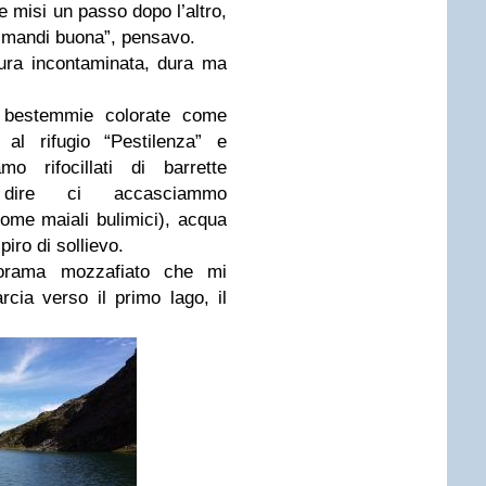
be misi un passo dopo l’altro,
a mandi buona”, pensavo.
tura incontaminata, dura ma
 bestemmie colorate come
 al rifugio “Pestilenza” e
o rifocillati di barrette
 dire ci accasciammo
e maiali bulimici), acqua
iro di sollievo.
norama mozzafiato che mi
cia verso il primo lago, il