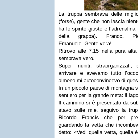
La truppa sembrava delle migli
(forse), gente che non lascia nien
ha lo spirito giusto e l’adrenalin
della grappa). Franco, Pi
Emanuele. Gente vera!
Ritrovo alle 7,15 nella pura alt
sembrava vero.
Super muniti, straorganizzati
arrivare e avevamo tutto l’occ
almeno mi autoconvincevo di ques
In un piccolo paese di montagna si 
sentiero per la grande meta: il lago
Il cammino si è presentato da sub
stavo sulle mie, seguivo la tr
Ricordo Francis che per prep
guardando la vetta che incombeva
detto: <Vedi quella vetta, quella 