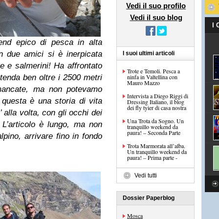
Vedi il suo profilo
Vedi il suo blog
I
nd epico di pesca in alta
 due amici si è inerpicata
I suoi ultimi articoli
te e salmerini! Ha affrontato
Trote e Temoli. Pesca a
n tenda ben oltre i 2500 metri
ninfa in Valtellina con
Mauro Mazzo
 mancate, ma non potevamo
Intervista a Diego Riggi di
 questa è una storia di vita
Dressing Italiano, il blog
dei fly tyier di casa nostra
alla volta, con gli occhi dei
Una Trota da Sogno. Un
.
L’articolo è lungo, ma non
tranquillo weekend da
paura! – Seconda Parte
lpino, arrivare fino in fondo
Trota Marmorata all’alba.
Un tranquillo weekend da
paura! – Prima parte -
Vedi tutti
Dossier Paperblog
Mosca