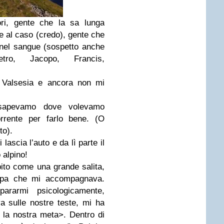
ori, gente che la sa lunga
te al caso (credo), gente che
a nel sangue (sospetto anche
etro, Jacopo, Francis,
a Valsesia e ancora non mi
, sapevamo dove volevamo
orrente per farlo bene. (O
to).
lascia l’auto e da lì parte il
 alpino!
ito come una grande salita,
uppa che mi accompagnava.
ararmi psicologicamente,
 sulle nostre teste, mi ha
è la nostra meta>. Dentro di