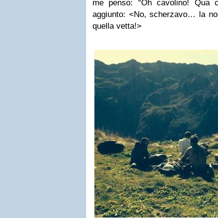
me penso: “Oh cavolino! Qua ci
aggiunto: <No, scherzavo… la no
quella vetta!>