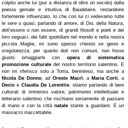
colpito anche lui (pur a distanza di oltre un secolo) dalla
poesia geniale e intuitiva di Baudelaire, restandone
fortemente influenzato. Io che con lui ci vedevamo tutte
le sere o quasi, parlando di amore, di Dio, della Natura,
dell’essere o non essere, di grandi filosofi e poeti e dei
loro seguaci, dei fatti quotidiani nel mondo e nella nostra
piccola Maglie, mi sono spesso chiesto se genio e
sregolatezza, per quanto doti non comuni, non fosse
giusto omaggiarle con
opera di sistematica
promozione culturale
del nostro territorio salentino. E
non mi riferisco solo a Toma, beninteso, ma anche a
Nicola De Donno
, ad
Oreste Macrì
, a
Maria Corti
, a
Decio
e
Claudia
De
Lorentiis
: stiamo parlando di beni
culturali di immenso valore, patrimonio intellettuale e
letterario salentino che rischiano seriamente di passare
di mano e con la città
natale
stante a guardare. È un
massacro inaccettabile.