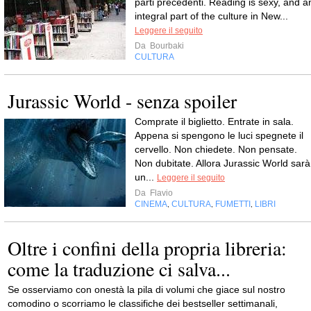
parti precedenti. Reading is sexy, and a
integral part of the culture in New...
Leggere il seguito
Da
Bourbaki
CULTURA
Jurassic World - senza spoiler
Comprate il biglietto. Entrate in sala.
Appena si spengono le luci spegnete il
cervello. Non chiedete. Non pensate.
Non dubitate. Allora Jurassic World sarà
un...
Leggere il seguito
Da
Flavio
CINEMA
CULTURA
FUMETTI
LIBRI
,
,
,
Oltre i confini della propria libreria:
come la traduzione ci salva...
Se osserviamo con onestà la pila di volumi che giace sul nostro
comodino o scorriamo le classifiche dei bestseller settimanali,