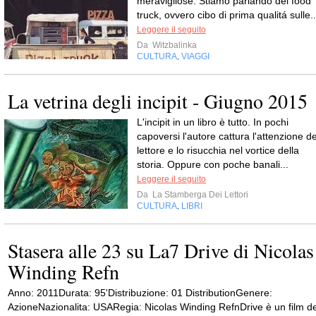
meravigliose. Stiamo parlando dei food
truck, ovvero cibo di prima qualitá sulle..
Leggere il seguito
Da
Witzbalinka
CULTURA
VIAGGI
,
La vetrina degli incipit - Giugno 2015
L'incipit in un libro è tutto. In pochi
capoversi l'autore cattura l'attenzione de
lettore e lo risucchia nel vortice della
storia. Oppure con poche banali...
Leggere il seguito
Da
La Stamberga Dei Lettori
CULTURA
LIBRI
,
Stasera alle 23 su La7 Drive di Nicolas
Winding Refn
Anno: 2011Durata: 95'Distribuzione: 01 DistributionGenere:
AzioneNazionalita: USARegia: Nicolas Winding RefnDrive è un film de