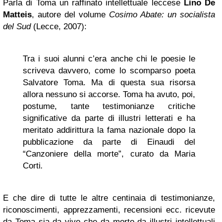
Parla di Toma un raffinato intellettuale leccese
Lino De
Matteis
, autore del volume
Cosimo Abate: un socialista
del Sud
(Lecce, 2007):
Tra i suoi alunni c’era anche chi le poesie le
scriveva davvero, come lo scomparso poeta
Salvatore Toma. Ma di questa sua risorsa
allora nessuno si accorse. Toma ha avuto, poi,
postume, tante testimonianze critiche
significative da parte di illustri letterati e ha
meritato addirittura la fama nazionale dopo la
pubblicazione da parte di Einaudi del
“Canzoniere della morte”, curato da Maria
Corti
.
E che dire di tutte le altre centinaia di testimonianze,
riconoscimenti, apprezzamenti, recensioni ecc. ricevute
da Toma sia da vivo che da morto da illustri intellettuali