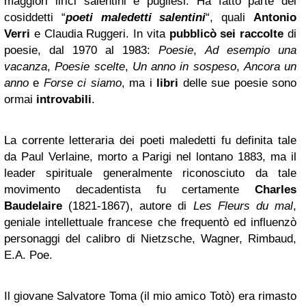
maggiori lirici salentini e pugliesi. Ha fatto parte dei
cosiddetti “
poeti maledetti salentini
“, quali
Antonio
Verri
e Claudia Ruggeri. In vita
pubblicò sei raccolte
di
poesie, dal 1970 al 1983:
Poesie
,
Ad esempio una
vacanza
,
Poesie scelte
,
Un anno in sospeso
,
Ancora un
anno
e
Forse ci siamo
, ma i
libri
delle sue poesie sono
ormai
introvabili
.
La corrente letteraria dei poeti maledetti fu definita tale
da Paul Verlaine, morto a Parigi nel lontano 1883, ma il
leader spirituale generalmente riconosciuto da tale
movimento decadentista fu certamente
Charles
Baudelaire
(1821-1867), autore di
Les Fleurs du mal
,
geniale intellettuale francese che frequentò ed influenzò
personaggi del calibro di Nietzsche, Wagner, Rimbaud,
E.A. Poe.
Il giovane Salvatore Toma (il mio amico Totò) era rimasto