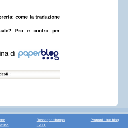
ibreria: come la traduzione
nuale? Pro e contro per
ina di
icoli :
one
Rassegna stampa
Proponi il tuo blog
 d'uso
F.A.Q.