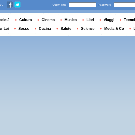
 su
Username
Password
ocietà
Cultura
Cinema
Musica
Libri
Viaggi
Tecnol
er Lei
Sesso
Cucina
Salute
Scienze
Media & Co