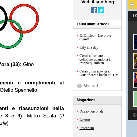
Vedi il suo blog
I
I suoi ultimi articoli
El Empleo – Lavoro e
dignità
Italy in a day
Come affrontare un
colloquio quando si è
troppo qualificati
’ora (33)
: Gino
Curriculum groviera:
Giustificare i buchi sul CV
menti e complimenti al
Vedi tutti
Otello Spennello
Magazines
nti e riassunzioni nella
Diario personale
te 8 e 9)
: Mirko Scala (
Il
Lavoro
zie
)
Precariato