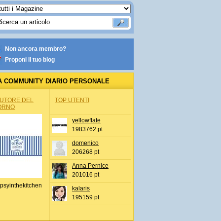
Non ancora membro?
Proponi il tuo blog
A COMMUNITY DIARIO PERSONALE
AUTORE DEL
TOP UTENTI
ORNO
yellowflate
1983762 pt
domenico
206268 pt
Anna Pernice
201016 pt
psyinthekitchen
kalaris
195159 pt