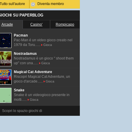
Tutto sull'autore
Diventa membro
 GIOCHI SU PAPERBLOG
Arcade
Casino'
Rompicapo
Pacman
Pac-Man é un video gioco creato nel
1979 da Toru......
Gioca
Nostradamus
Nostradamus è un gioco " shoot them
up" con una......
Gioca
Magical Cat Adventure
Riscopri Magical Cat Adventure, un
gioco d'arcade......
Gioca
Snake
Snake è un videogioco presente in
molti......
Gioca
Scopri lo spazio giochi di