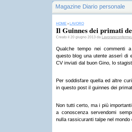
Magazine Diario personale
HOME
›
LAVORO
Il Guinnes dei primati deg
Creato il 20 giugno 2013 da
Lavorareconferme
Qualche tempo nei commenti a u
questo blog una utente asserì di 
CV inviati dal buon Gino, lo stagist
Per soddisfare quella ed altre cur
in questo post il guinnes dei primati
Non tutti certo, ma i più important
a conoscenza servendomi sempre
nulla rassicuranti talpe nel mondo 