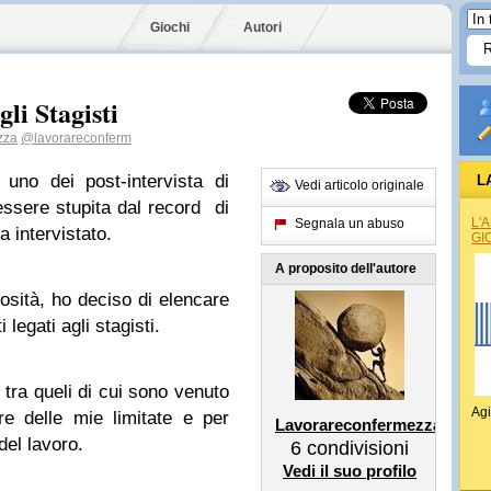
Giochi
Autori
li Stagisti
zza
@lavorareconferm
no dei post-intervista di
L
Vedi articolo originale
essere stupita dal record di
L'
Segnala un abuso
a intervistato.
GI
A proposito dell'autore
iosità, ho deciso di elencare
 legati agli stagisti.
i tra queli di cui sono venuto
Agi
 delle mie limitate e per
Lavorareconfermezza
del lavoro.
6
condivisioni
Vedi il suo profilo