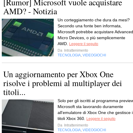
[Rumor] Microsoft vuole acquistare
AMD? - Notizia
Un corteggiamento che dura da mesi?
Secondo una fonte ben informata,
Microsoft potrebbe acquistare Advance
Micro Devices, o più semplicemente
AMD.
Leggere il seguito
Da
Intrattenimento
TECNOLOGIA
VIDEOGIOCHI
,
Un aggiornamento per Xbox One
risolve i problemi al multiplayer dei
titoli...
Solo per gli iscritti al programma previe
Microsoft sta lavorando duramente
all'emulatore di Xbox One che gestisce i
titoli Xbox 360.
Leggere il seguito
Da
Intrattenimento
TECNOLOGIA
VIDEOGIOCHI
,