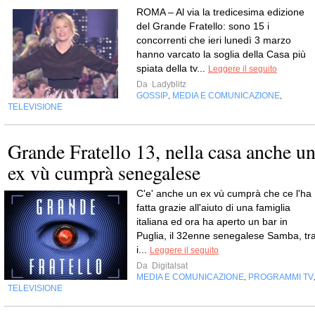
ROMA – Al via la tredicesima edizione
del Grande Fratello: sono 15 i
concorrenti che ieri lunedì 3 marzo
hanno varcato la soglia della Casa più
spiata della tv...
Leggere il seguito
Da
Ladyblitz
GOSSIP
MEDIA E COMUNICAZIONE
,
,
TELEVISIONE
Grande Fratello 13, nella casa anche u
ex vù cumprà senegalese
C'e' anche un ex vù cumprà che ce l'ha
fatta grazie all'aiuto di una famiglia
italiana ed ora ha aperto un bar in
Puglia, il 32enne senegalese Samba, tr
i...
Leggere il seguito
Da
Digitalsat
MEDIA E COMUNICAZIONE
PROGRAMMI TV
,
TELEVISIONE