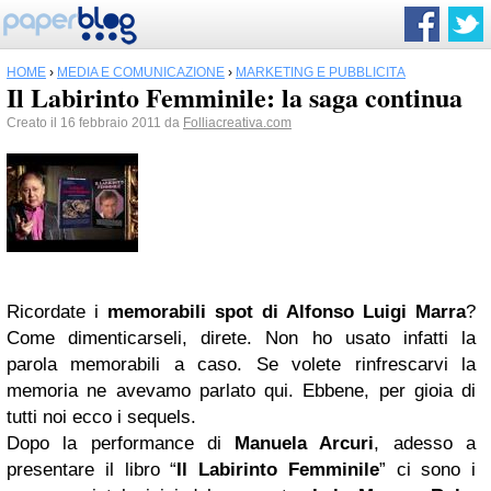
HOME
›
MEDIA E COMUNICAZIONE
›
MARKETING E PUBBLICITÀ
Il Labirinto Femminile: la saga continua
Creato il 16 febbraio 2011 da
Folliacreativa.com
Ricordate i
memorabili spot di Alfonso Luigi Marra
?
Come dimenticarseli, direte. Non ho usato infatti la
parola memorabili a caso. Se volete rinfrescarvi la
memoria ne avevamo parlato qui. Ebbene, per gioia di
tutti noi ecco i sequels.
Dopo la performance di
Manuela Arcuri
, adesso a
presentare il libro “
Il Labirinto Femminile
” ci sono i