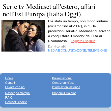
Serie tv Mediaset all'estero, affari
nell'Est Europa (Italia Oggi)
C'è stato un tempo, non molto lontano
(diciamo fino al 2007), in cui le
produzioni seriali di Mediaset riuscivano
a conquistare il mondo: da Elisa di
Rivombrosa...
Leggere il seguito
Da
Nicoladki
MEDIA E COMUNICAZIONE
TELEVISIONE
,
Home
Presentazione
Contatti
Condizioni d'uso
Lavora con noi
Informazioni azienda
Rassegna stampa
Proponi il tuo blog
F.A.Q.
Gestisci i cookie