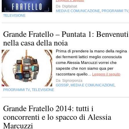
Leggere il seguito
Da
Digitalsat
MEDIA E COMUNICAZIONE
PROGRAMMI TV
,
TELEVISIONE
Grande Fratello – Puntata 1: Benvenuti
nella casa della noia
Prima di prendere la mano della regina
dei fermenti lattici meglio conosciuta
come Alessia Marcuzzi vorrei che
sapeste che non siamo qua per
raccontare quello...
Leggere il seguito
Da
Signorponza
GOSSIP
MEDIA E COMUNICAZIONE
,
,
PROGRAMMI TV
TELEVISIONE
,
Grande Fratello 2014: tutti i
concorrenti e lo spacco di Alessia
Marcuzzi