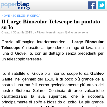
HOME
›
SCIENZE
›
RICERCA
Il Large Binocular Telescope ha puntato
su Io
Creato il 30 aprile 2015 da
Aliveuniverseimages
@aliveuniverseim
Grazie all'imaging interferometrico il
Large Binocular
Telescope
è riuscito a riprendere un lago di lava sulla
luna di Giove,
Io
, con un dettaglio senza precedenti per
un telescopio terrestre.
Io, il satellite di Giove più interno, scoperto da
Galileo
Galilei
nel gennaio del 1610, è di poco più grande della
nostra Luna ma è il corpo geologicamente più attivo del
nostro Sistema Solare. Centinaia di aree vulcaniche
caratterizzano la sua superficie, che è ricoperta
principalmente di zolfo e biossido di zolfo. La più grande