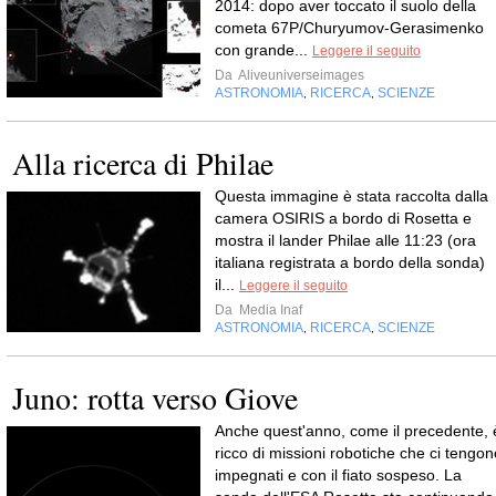
2014: dopo aver toccato il suolo della
cometa 67P/Churyumov-Gerasimenko
con grande...
Leggere il seguito
Da
Aliveuniverseimages
ASTRONOMIA
RICERCA
SCIENZE
,
,
Alla ricerca di Philae
Questa immagine è stata raccolta dalla
camera OSIRIS a bordo di Rosetta e
mostra il lander Philae alle 11:23 (ora
italiana registrata a bordo della sonda)
il...
Leggere il seguito
Da
Media Inaf
ASTRONOMIA
RICERCA
SCIENZE
,
,
Juno: rotta verso Giove
Anche quest'anno, come il precedente, 
ricco di missioni robotiche che ci tengon
impegnati e con il fiato sospeso. La