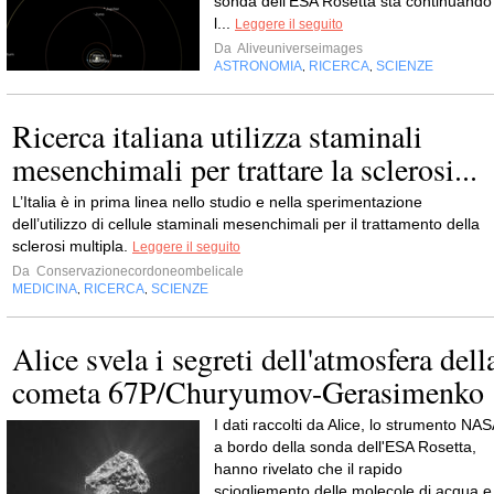
sonda dell'ESA Rosetta sta continuando
l...
Leggere il seguito
Da
Aliveuniverseimages
ASTRONOMIA
RICERCA
SCIENZE
,
,
Ricerca italiana utilizza staminali
mesenchimali per trattare la sclerosi...
L’Italia è in prima linea nello studio e nella sperimentazione
dell’utilizzo di cellule staminali mesenchimali per il trattamento della
sclerosi multipla.
Leggere il seguito
Da
Conservazionecordoneombelicale
MEDICINA
RICERCA
SCIENZE
,
,
Alice svela i segreti dell'atmosfera dell
cometa 67P/Churyumov-Gerasimenko
I dati raccolti da Alice, lo strumento NAS
a bordo della sonda dell'ESA Rosetta,
hanno rivelato che il rapido
sciogliemento delle molecole di acqua e