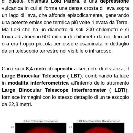
di queste, chiamata
Loki Patera
, è una
depressione
vulcanica in cui si forma una densa crosta di lava sopra
un lago di lava, che affonda episodicamente, generando
una potente emissione termica più volte rilevata da Terra.
Ma Loki che ha un diametro di soli 200 chilometri e si
trova ad almenno 600 milioni di chilometri da noi, fino ad
ora era troppo piccola per essere esaminata in dettaglio
da un telescopio terrestre nel visibile o infrarosso.
Con i suoi
8,4 metri di specchi
a sei metri di distanza, il
Large Binocular Telescope
(
LBT
), combinando la luce
in
modalità interferometrica
all'interno dello strumento
Large Binocular Telescope Interferometer
(
LBTI
),
fornisce immagini con lo stesso dettaglio di un telescopio
da 22,8 metri.