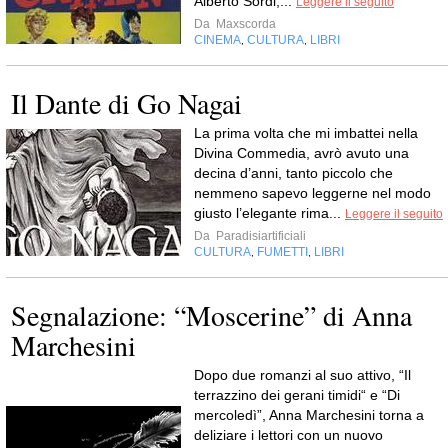
Alberto Sordi,...
Leggere il seguito
Da
Maxscorda
CINEMA
CULTURA
LIBRI
,
,
Il Dante di Go Nagai
La prima volta che mi imbattei nella
Divina Commedia, avrò avuto una
decina d’anni, tanto piccolo che
nemmeno sapevo leggerne nel modo
giusto l’elegante rima...
Leggere il seguito
Da
Paradisiartificiali
CULTURA
FUMETTI
LIBRI
,
,
Segnalazione: “Moscerine” di Anna
Marchesini
Dopo due romanzi al suo attivo, “Il
terrazzino dei gerani timidi“ e “Di
mercoledì”, Anna Marchesini torna a
deliziare i lettori con un nuovo