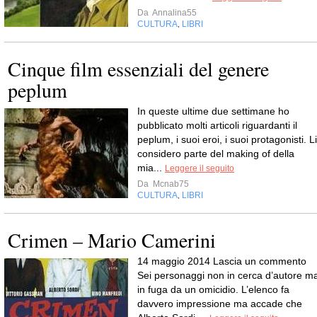
Da
Annalina55
CULTURA
LIBRI
,
Cinque film essenziali del genere
peplum
In queste ultime due settimane ho
pubblicato molti articoli riguardanti il
peplum, i suoi eroi, i suoi protagonisti. Li
considero parte del making of della
mia...
Leggere il seguito
Da
Mcnab75
CULTURA
LIBRI
,
Crimen – Mario Camerini
14 maggio 2014 Lascia un commento
Sei personaggi non in cerca d’autore m
in fuga da un omicidio. L’elenco fa
davvero impressione ma accade che