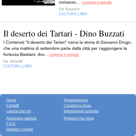
romanzo,...
Leggere il seguito
Da
Nasreen
CULTURA
LIBRI
,
Il deserto dei Tartari - Dino Buzzati
I Contenuti "Il deserto dei Tartari" narra la storia di Giovanni Drogo,
che una mattina di settembre parte dalla città per raggiungere la
fortezza Bastiani, dov...
Leggere il seguito
Da
Kelanth
CULTURA
LIBRI
,
Home
Presentazione
Contatti
Condizioni d'uso
Lavora con noi
Informazioni azienda
Rassegna stampa
Proponi il tuo blog
F.A.Q.
Gestisci i cookie