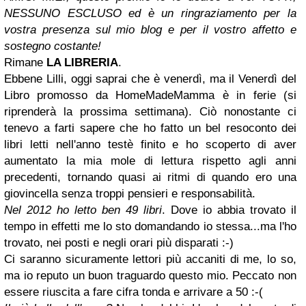
NESSUNO ESCLUSO ed è un ringraziamento per la
vostra presenza sul mio blog e per il vostro affetto e
sostegno costante!
Rimane
LA LIBRERIA
.
Ebbene Lilli, oggi saprai che è venerdì, ma il Venerdì del
Libro promosso da
HomeMadeMamma
è in ferie (si
riprenderà la prossima settimana). Ciò nonostante ci
tenevo a farti sapere che ho fatto un bel resoconto dei
libri letti nell'anno testè finito e ho scoperto di aver
aumentato la mia mole di lettura rispetto agli anni
precedenti, tornando quasi ai ritmi di quando ero una
giovincella senza troppi pensieri e responsabilità.
Nel 2012 ho letto ben 49 libri
. Dove io abbia trovato il
tempo in effetti me lo sto domandando io stessa...ma l'ho
trovato, nei posti e negli orari più disparati :-)
Ci saranno sicuramente lettori più accaniti di me, lo so,
ma io reputo un buon traguardo questo mio. Peccato non
essere riuscita a fare cifra tonda e arrivare a 50 :-(