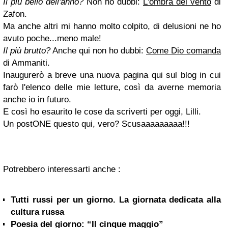
Il più bello dell'anno?
Non ho dubbi:
L'ombra del vento
di
Zafon.
Ma anche altri mi hanno molto colpito, di delusioni ne ho
avuto poche...meno male!
Il più brutto?
Anche qui non ho dubbi:
Come Dio comanda
di Ammaniti.
Inaugurerò a breve una nuova pagina qui sul blog in cui
farò l'elenco delle mie letture, così da averne memoria
anche io in futuro.
E così ho esaurito le cose da scriverti per oggi, Lilli.
Un postONE questo qui, vero? Scusaaaaaaaaa!!!
Potrebbero interessarti anche :
Tutti russi per un giorno. La giornata dedicata alla
cultura russa
Poesia del giorno: “Il cinque maggio”