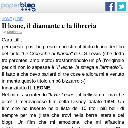
HOME
›
LIBRI
Il leone, il diamante e la libreria
Da
Marisnew
Cara Lilli,
per questo post ho preso in prestito il titolo di uno dei libri
del ciclo
"Le Cronache di Narnia"
di C.S.Lewis (che detto
tra parentesi amo molto) trasformandolo un pò (l'originale
per chi non lo sapesse è
"Il leone, la strega e l'armadio"
).
Il fatto è che devo parlarti di tre cose e allora mi è venuto
in mente questo titolo un pò bizzarro ;-)
Innanzitutto
IL LEONE
.
Nel mio caso intendo
"Il Re Leone"
, il bellissimo...ma che
dico! Il meraviglioso film della Disney datato 1994. Un
film che ho inserito nella lista dei 10 titoli più belli di
sempre per me (lista che trovi nella barra laterale del
blog). Un film che mi emoziona, che mi affascina