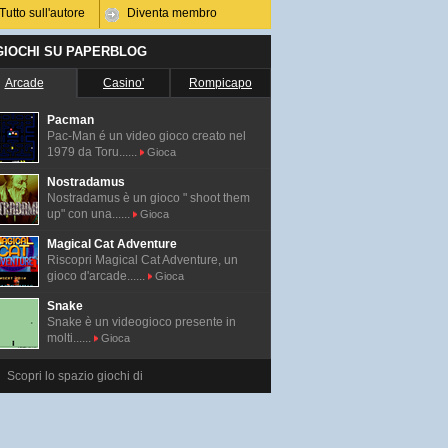
Tutto sull'autore
Diventa membro
 GIOCHI SU PAPERBLOG
Arcade
Casino'
Rompicapo
Pacman
Pac-Man é un video gioco creato nel
1979 da Toru......
Gioca
Nostradamus
Nostradamus è un gioco " shoot them
up" con una......
Gioca
Magical Cat Adventure
Riscopri Magical Cat Adventure, un
gioco d'arcade......
Gioca
Snake
Snake è un videogioco presente in
molti......
Gioca
Scopri lo spazio giochi di