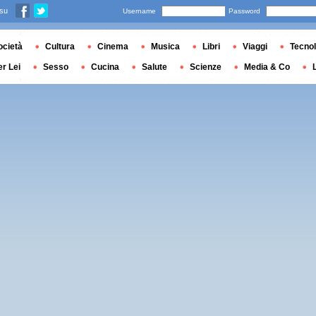
 su
Username
Password
ocietà
Cultura
Cinema
Musica
Libri
Viaggi
Tecnol
er Lei
Sesso
Cucina
Salute
Scienze
Media & Co