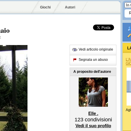
Giochi
Autori
naio
e
L
Vedi articolo originale
L'
Segnala un abuso
GI
A proposito dell'autore
Agi
Elle .
123
condivisioni
Vedi il suo profilo