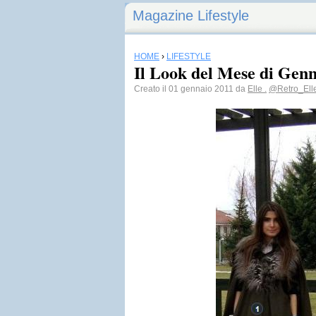
Magazine Lifestyle
HOME
›
LIFESTYLE
Il Look del Mese di Gen
Creato il 01 gennaio 2011 da
Elle .
@Retro_Ell