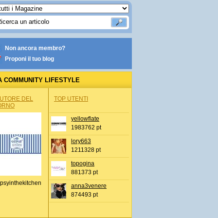
Non ancora membro?
Proponi il tuo blog
A COMMUNITY LIFESTYLE
AUTORE DEL
TOP UTENTI
ORNO
yellowflate
1983762 pt
lory663
1211328 pt
topogina
881373 pt
psyinthekitchen
anna3venere
874493 pt