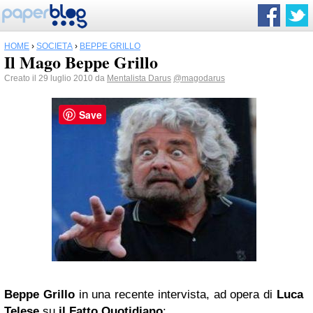
HOME
›
SOCIETÀ
›
BEPPE GRILLO
Il Mago Beppe Grillo
Creato il 29 luglio 2010 da
Mentalista Darus
@magodarus
Save
Beppe Grillo
in una recente intervista, ad opera di
Luca
Telese
su
il Fatto
Quotidiano
: