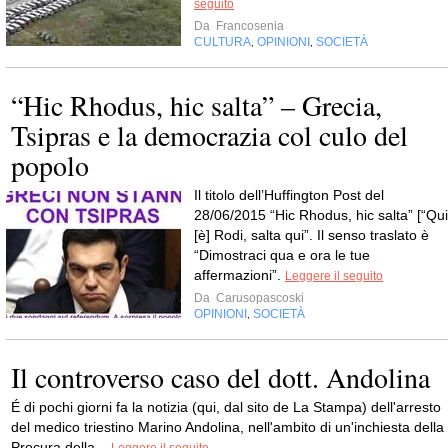
seguito
Da
Francosenia
CULTURA
OPINIONI
SOCIETÀ
,
,
“Hic Rhodus, hic salta” – Grecia,
Tsipras e la democrazia col culo del
popolo
Il titolo dell’Huffington Post del
28/06/2015 “Hic Rhodus, hic salta” [“Qui
[è] Rodi, salta qui”. Il senso traslato è
“Dimostraci qua e ora le tue
affermazioni”.
Leggere il seguito
Da
Carusopascoski
OPINIONI
SOCIETÀ
,
Il controverso caso del dott. Andolina
É di pochi giorni fa la notizia (qui, dal sito de La Stampa) dell'arresto
del medico triestino Marino Andolina, nell'ambito di un'inchiesta della
Procura della...