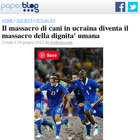
HOME
›
SOCIETÀ
›
ATTUALITÀ
Il massacro di cani in ucraina diventa il
massacro della dignita' umana
Creato il 29 giugno 2012 da
Andreacusati
Save