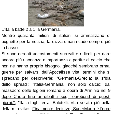
L'Italia batte 2 a 1 la Germania.
Mentre quaranta milioni di italiani si ammazzano di
pugnette per la notizia, la razza umana cade sempre più
in basso.
Si sono cercati accostamenti surreali e ridicoli per dare
ancora più risonanza e importanza a partite di calcio che
non ne hanno proprio bisogno, giacchè sembrano ormai
guerre per salvarsi dall'Apocalisse visti termini che si
sprecano per descriverle:
"Germania-Grecia: la sfida
dello spread"
;
"Italia-Germania, non solo calcio: dal
massacro delle legioni romane a opera di Arminio nel 9
dopo Cristo fino ai dibattiti sugli eurobond di questi
giorni."
; "Italia-Inghilterra:
Balotelli: «La serata più bella
della mia vita».
Finalmente decisivo, SuperMario è l'eroe