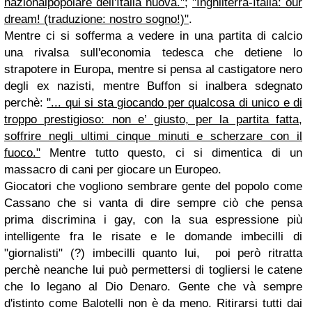
nazionalpopolare dell'Italia nuova."
;
"Inghilterra-Italia: our
dream! (traduzione: nostro sogno!)"
.
Mentre ci si sofferma a vedere in una partita di calcio
una rivalsa sull'economia tedesca che detiene lo
strapotere in Europa, mentre si pensa al castigatore nero
degli ex nazisti, mentre Buffon si inalbera sdegnato
perchè:
"... qui si sta giocando per qualcosa di unico e di
troppo prestigioso: non e’ giusto, per la partita fatta,
soffrire negli ultimi cinque minuti e scherzare con il
fuoco."
Mentre tutto questo, ci si dimentica di un
massacro di cani per giocare un Europeo.
Giocatori che vogliono sembrare gente del popolo come
Cassano che si vanta di dire sempre ciò che pensa
prima discrimina i gay, con la sua espressione più
intelligente fra le risate e le domande imbecilli di
"giornalisti" (?) imbecilli quanto lui, poi però ritratta
perchè neanche lui può permettersi di togliersi le catene
che lo legano al Dio Denaro. Gente che và sempre
d'istinto come Balotelli non è da meno. Ritirarsi tutti dai