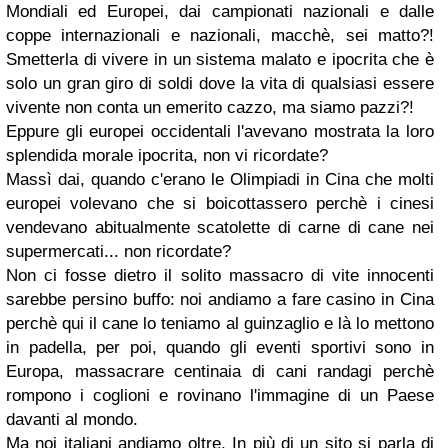
Mondiali ed Europei, dai campionati nazionali e dalle
coppe internazionali e nazionali, macchè, sei matto?!
Smetterla di vivere in un sistema malato e ipocrita che è
solo un gran giro di soldi dove la vita di qualsiasi essere
vivente non conta un emerito cazzo, ma siamo pazzi?!
Eppure gli europei occidentali l'avevano mostrata la loro
splendida morale ipocrita, non vi ricordate?
Massì dai, quando c'erano le Olimpiadi in Cina che molti
europei volevano che si boicottassero perchè i cinesi
vendevano abitualmente scatolette di carne di cane nei
supermercati... non ricordate?
Non ci fosse dietro il solito massacro di vite innocenti
sarebbe persino buffo: noi andiamo a fare casino in Cina
perchè qui il cane lo teniamo al guinzaglio e là lo mettono
in padella, per poi, quando gli eventi sportivi sono in
Europa, massacrare centinaia di cani randagi perchè
rompono i coglioni e rovinano l'immagine di un Paese
davanti al mondo.
Ma noi italiani andiamo oltre. In più di un sito si parla di