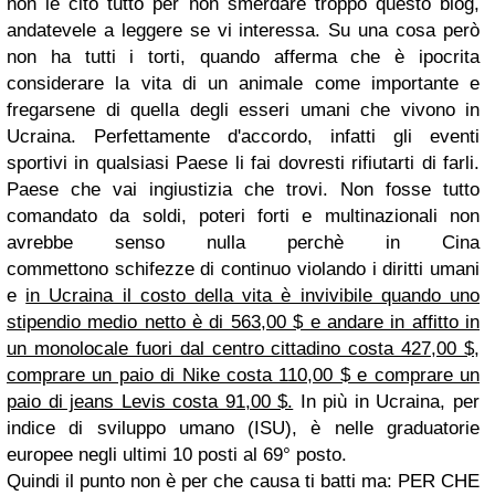
non le cito tutto per non smerdare troppo questo blog,
andatevele a leggere se vi interessa. Su una cosa però
non ha tutti i torti, quando afferma che è ipocrita
considerare la vita di un animale come importante e
fregarsene di quella degli esseri umani che vivono in
Ucraina. Perfettamente d'accordo, infatti gli eventi
sportivi in qualsiasi Paese li fai dovresti rifiutarti di farli.
Paese che vai ingiustizia che trovi. Non fosse tutto
comandato da soldi, poteri forti e multinazionali non
avrebbe senso nulla perchè in Cina
commettono schifezze di continuo violando i diritti umani
e
in Ucraina il costo della vita è invivibile quando uno
stipendio medio netto è di 563,00 $ e andare in affitto in
un monolocale fuori dal centro cittadino costa 427,00 $,
comprare un paio di Nike costa 110,00 $ e comprare un
paio di jeans Levis costa 91,00 $.
In più in Ucraina, per
indice di sviluppo umano (ISU), è nelle graduatorie
europee negli ultimi 10 posti al 69° posto.
Quindi il punto non è per che causa ti batti ma: PER CHE