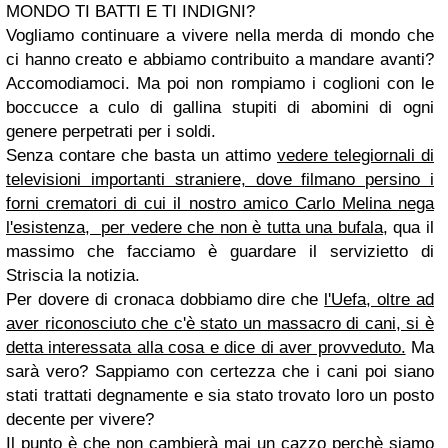
MONDO TI BATTI E TI INDIGNI?
Vogliamo continuare a vivere nella merda di mondo che
ci hanno creato e abbiamo contribuito a mandare avanti?
Accomodiamoci. Ma poi non rompiamo i coglioni con le
boccucce a culo di gallina stupiti di abomini di ogni
genere perpetrati per i soldi.
Senza contare che basta un attimo
vedere telegiornali di
televisioni importanti straniere, dove filmano persino i
forni crematori di cui il nostro amico Carlo Melina nega
l'esistenza, per vedere che non è tutta una bufala
, qua il
massimo che facciamo è guardare il servizietto di
Striscia la notizia.
Per dovere di cronaca dobbiamo dire che
l'Uefa, oltre ad
aver riconosciuto che c'è stato un massacro di cani, si è
detta interessata alla cosa e dice di aver provveduto.
Ma
sarà vero? Sappiamo con certezza che i cani poi siano
stati trattati degnamente e sia stato trovato loro un posto
decente per vivere?
Il punto è che non cambierà mai un cazzo perchè siamo