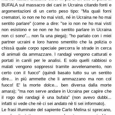
BUFALA sul massacro dei cani in Ucraina citando fonti e
argomentazioni di un certo peso tipo: "Ma quali forni
crematori, io non ne ho mai visti, né in Ucraina ne ho mai
sentito parlare" (come a dire: "se io non ne ho mai visti
non esistono e se non ne ho sentito parlare in Ucraina
non ci sono"... non fa una piega); "ho parlato con i miei
partner ucraini e loro hanno smentito che la polizia o
chissà quale corpo speciale percorra le strade in cerca
di animali da ammazzare. I randagi vengono catturati e
portati in canili per le analisi. E solo quelli rabbiosi o
malati vengono soppressi tramite avvelenamento, non
certo con il fuoco" (quindi basato tutto su un sentito
dire... in più ammette che li ammazzano ma non col
fuoco! E' la morte dolce... ben diversa dalla morte
amara); "ma non serve andare in Ucraina per capire che
il rogo dei randagi è una bufala" (non avevo dubbi...
infatti si vede che nè ci sei andato nè ti sei informato).
Le frasi illuminate del sapiente Carlo Melina si sprecano,