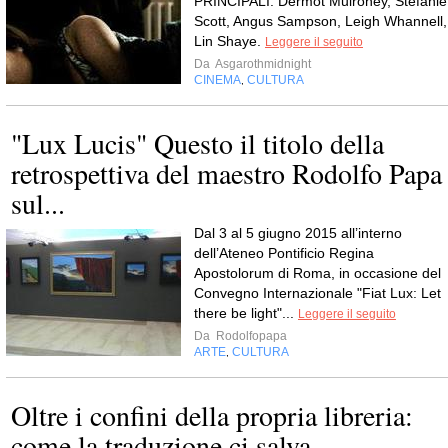
PRINCIPALI: Dermot Mulroney, Stefanie
Scott, Angus Sampson, Leigh Whannell,
Lin Shaye.
Leggere il seguito
Da
Asgarothmidnight
CINEMA
CULTURA
,
"Lux Lucis" Questo il titolo della
retrospettiva del maestro Rodolfo Papa
sul...
Dal 3 al 5 giugno 2015 all’interno
dell’Ateneo Pontificio Regina
Apostolorum di Roma, in occasione del
Convegno Internazionale "Fiat Lux: Let
there be light"...
Leggere il seguito
Da
Rodolfopapa
ARTE
CULTURA
,
Oltre i confini della propria libreria:
come la traduzione ci salva...