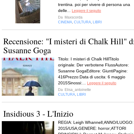
trentina. poi per vivere di persona una
delle...
Leggere il seguito
Da
Maxscorda
CINEMA
CULTURA
LIBRI
,
,
Recensione: "I misteri di Chalk Hill" d
Susanne Goga
Titolo: I misteri di Chalk HillTitolo
originale: Der verbotene FlussAutore:
Susanne GogaEditore: GiuntiPagine:
416Prezzo:Data di uscita: 6 maggio
2015Sinossi:...
Leggere il seguito
Da
Elisa_antoinette
CULTURA
LIBRI
,
Insidious 3 - L'Inizio
REGIA: Leigh Whannell;ANNO/LUOGO:
2015/USA;GENERE: horror;ATTORI