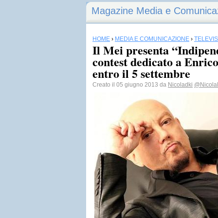
Magazine Media e Comunica
HOME
›
MEDIA E COMUNICAZIONE
›
TELEVI
Il Mei presenta “Indipe
contest dedicato a Enric
entro il 5 settembre
Creato il 05 giugno 2013 da
Nicoladki
@Nicola