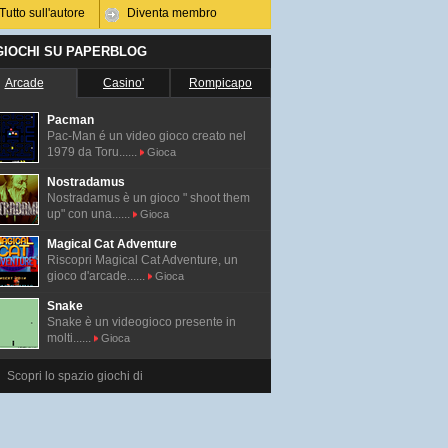
Tutto sull'autore
Diventa membro
 GIOCHI SU PAPERBLOG
Arcade
Casino'
Rompicapo
Pacman
Pac-Man é un video gioco creato nel
1979 da Toru......
Gioca
Nostradamus
Nostradamus è un gioco " shoot them
up" con una......
Gioca
Magical Cat Adventure
Riscopri Magical Cat Adventure, un
gioco d'arcade......
Gioca
Snake
Snake è un videogioco presente in
molti......
Gioca
Scopri lo spazio giochi di