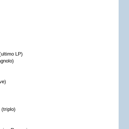
 (ultimo LP)
agnolo)
ive)
 (triplo)