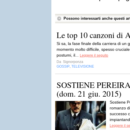
Possono interessarti anche questi art
Le top 10 canzoni di 
Si sa, la fase finale della carriera di 
momento molto difficile, spesso cruciale
postumi, il...
Leggere il seguito
Da
Signorponza
GOSSIP
TELEVISIONE
,
SOSTIENE PEREIRA st
(dom. 21 giu. 2015)
Sostiene Pe
romanzo di
successo c
impiantando 
Leggere il s