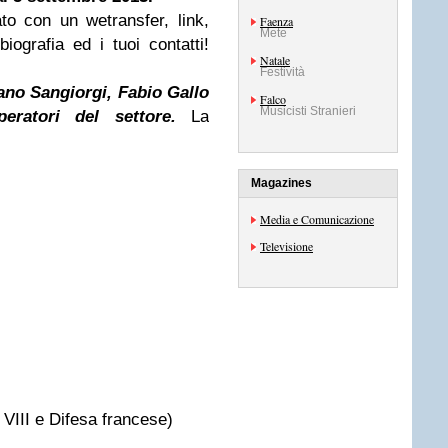
ato con un wetransfer, link,
Faenza
Mete
ografia ed i tuoi contatti!
Natale
Festività
ano Sangiorgi, Fabio Gallo
Falco
Musicisti Stranieri
peratori del settore.
La
Magazines
Media e Comunicazione
Televisione
o VIII e Difesa francese)