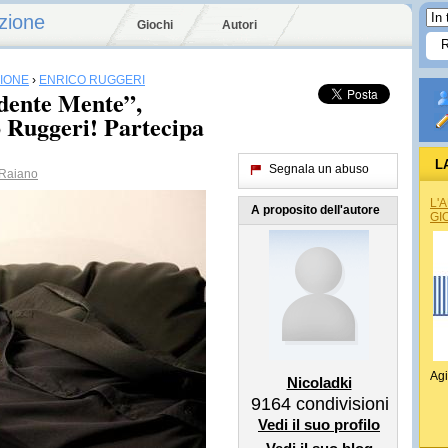
zione
Giochi
Autori
SIONE
›
ENRICO RUGGERI
ndente Mente”,
o Ruggeri! Partecipa
L
Segnala un abuso
Raiano
L'
A proposito dell'autore
GI
Agi
Nicoladki
9164
condivisioni
Vedi il suo profilo