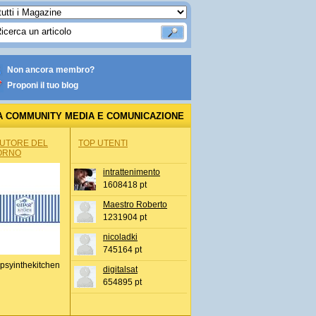
Non ancora membro?
Proponi il tuo blog
A COMMUNITY MEDIA E COMUNICAZIONE
AUTORE DEL
TOP UTENTI
ORNO
intrattenimento
1608418 pt
Maestro Roberto
1231904 pt
nicoladki
745164 pt
psyinthekitchen
digitalsat
654895 pt