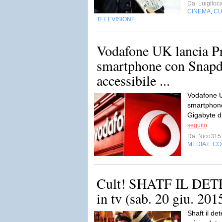
Da
Luigiloca
CINEMA
CU
,
TELEVISIONE
Vodafone UK lancia Pr
smartphone con Snap
accessibile ...
Vodafone U
smartphon
Gigabyte d
seguito
Da
Nico315
MEDIA E C
Cult! SHATF IL DETE
in tv (sab. 20 giu. 201
Shaft il det