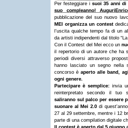
Per festeggiare i
suoi 35 anni di 
suo compleanno!
AuguriEnric
pubblicazione del suo nuovo lavor
MEI organizza un contest
dedic
l’uscita qualche tempo fa di un a
da artisti indipendenti dal titolo “L
Con il Contest del Mei ecco un
nu
il repertorio di un autore che ha 
periodi diversi attraverso propos
hanno lasciato un segno nella s
concorso è
aperto alle band, agl
ogni genere.
Partecipare è semplice:
invia u
reinterpretato secondo il tuo st
saliranno sul palco per essere pr
suonare al Mei 2.0
di quest’anno
27 al 29 settembre, mentre i 12 br
parte di una compilation digitale c
Il contest è aperto dal 5 giugno 