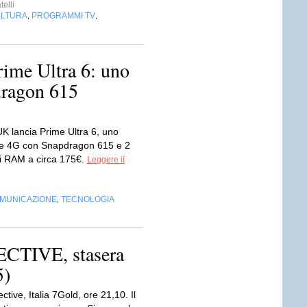
telli
LTURA
PROGRAMMI TV
,
,
ime Ultra 6: uno
dragon 615
K lancia Prime Ultra 6, uno
e 4G con Snapdragon 615 e 2
i RAM a circa 175€.
Leggere il
OMUNICAZIONE
TECNOLOGIA
,
CTIVE, stasera
5)
ective, Italia 7Gold, ore 21,10. Il