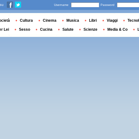
 su
Username
Password
ocietà
Cultura
Cinema
Musica
Libri
Viaggi
Tecnol
er Lei
Sesso
Cucina
Salute
Scienze
Media & Co