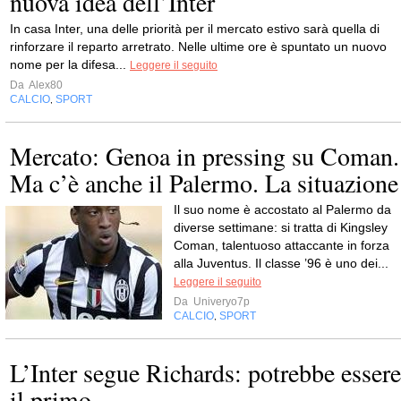
nuova idea dell’Inter
In casa Inter, una delle priorità per il mercato estivo sarà quella di
rinforzare il reparto arretrato. Nelle ultime ore è spuntato un nuovo
nome per la difesa...
Leggere il seguito
Da
Alex80
CALCIO
SPORT
,
Mercato: Genoa in pressing su Coman.
Ma c’è anche il Palermo. La situazione
Il suo nome è accostato al Palermo da
diverse settimane: si tratta di Kingsley
Coman, talentuoso attaccante in forza
alla Juventus. Il classe ’96 è uno dei...
Leggere il seguito
Da
Univeryo7p
CALCIO
SPORT
,
L’Inter segue Richards: potrebbe essere
il primo…