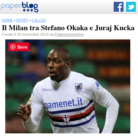
HOME
›
SPORT
›
CALCIO
Il Milan tra Stefano Okaka e Juraj Kucka
Creato il 20 novembre 2014 da
Fattorecampolive
Save