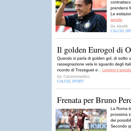
contrattacc
prendersi M
Le esitazio
seguito
Da
Alex80
CALCIO
SP
,
Il golden Eurogol di O
Quando si parla di golden gol, di solito 
rassegnazione vela lo sguardo degli italia
ricordo di Trezeguet e...
Leggere il seguito
Da
Calcioromantico
CALCIO
SPORT
,
Frenata per Bruno Per
La Roma è c
prossima s
dei possibil
Secondo qua