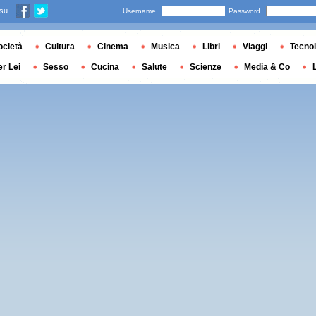
 su
Username
Password
ocietà
Cultura
Cinema
Musica
Libri
Viaggi
Tecnol
er Lei
Sesso
Cucina
Salute
Scienze
Media & Co