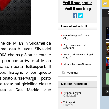
Vedi il suo profilo
Vedi il suo blog
I
I suoi ultimi articoli
Guardiola guarda già al
City
one del Milan in Sudamerica
Psg-Blanc: siamo al
capolinea
ltima idea è Lucas Silva del
Roma - Fiorentina: pioggia
993 che ha già stuzzicato le
di goal
 potrebbe arrivare al Milan
Mourinho cerca Sturaro
uanto riporta
Tuttosport
. Il
ippo Inzaghi, e per questo
Vedi tutti
ionato a riservargli il posto
a rosa: sul gioiellino classe
Dossier Paperblog
sea e Real Madrid, due
Filippo Inzaghi
Calciatori
Tuttosport
Giornali