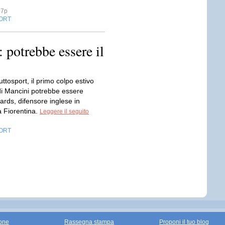
o7p
ORT
 potrebbe essere il
tosport, il primo colpo estivo
 di Mancini potrebbe essere
rds, difensore inglese in
la Fiorentina.
Leggere il seguito
ORT
one
Rassegna stampa
Proponi il tuo blog