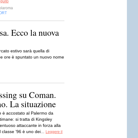
eguito
olaroma
ORT
esa. Ecco la nuova
ercato estivo sarà quella di
ltime ore è spuntato un nuovo nome
essing su Coman.
o. La situazione
e è accostato al Palermo da
timane: si tratta di Kingsley
ntuoso attaccante in forza alla
l classe ’96 è uno dei...
Leggere il