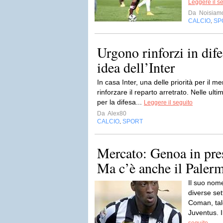
Leggere il s
Da
Noisiam
CALCIO
SP
,
Urgono rinforzi in dif
idea dell’Inter
In casa Inter, una delle priorità per il m
rinforzare il reparto arretrato. Nelle u
per la difesa...
Leggere il seguito
Da
Alex80
CALCIO
SPORT
,
Mercato: Genoa in pr
Ma c’è anche il Palerm
Il suo nom
diverse set
Coman, tale
Juventus. I