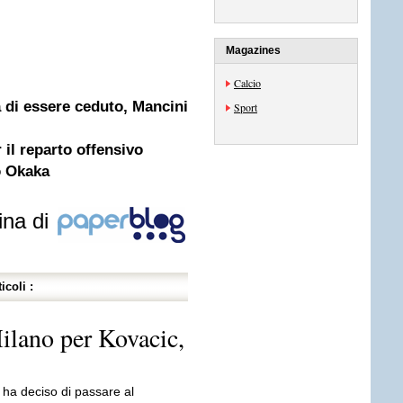
Magazines
Calcio
 di essere ceduto, Mancini
Sport
il reparto offensivo
o Okaka
ina di
icoli :
Milano per Kovacic,
l ha deciso di passare al