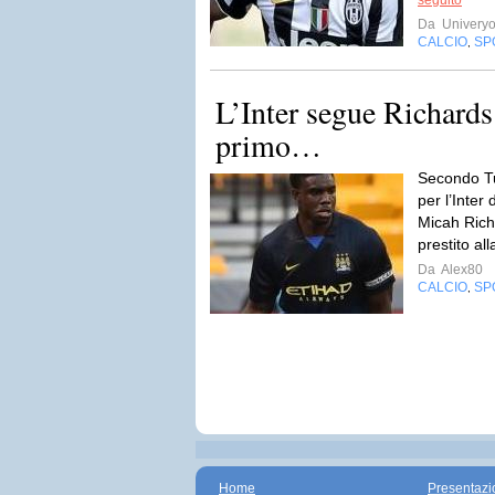
seguito
Da
Univery
CALCIO
SP
,
L’Inter segue Richards:
primo…
Secondo Tut
per l’Inter
Micah Richa
prestito al
Da
Alex80
CALCIO
SP
,
Home
Presentazi