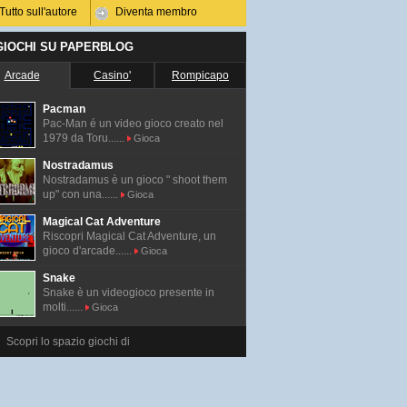
Tutto sull'autore
Diventa membro
 GIOCHI SU PAPERBLOG
Arcade
Casino'
Rompicapo
Pacman
Pac-Man é un video gioco creato nel
1979 da Toru......
Gioca
Nostradamus
Nostradamus è un gioco " shoot them
up" con una......
Gioca
Magical Cat Adventure
Riscopri Magical Cat Adventure, un
gioco d'arcade......
Gioca
Snake
Snake è un videogioco presente in
molti......
Gioca
Scopri lo spazio giochi di