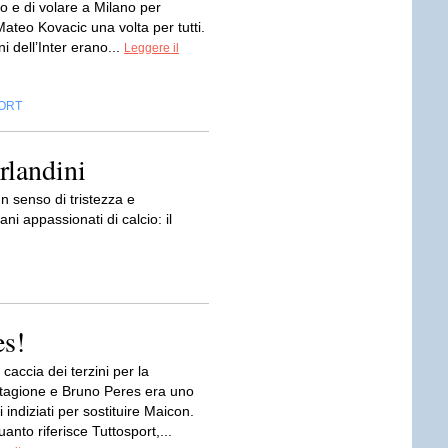
o e di volare a Milano per
ateo Kovacic una volta per tutti.
ni dell’Inter erano...
Leggere il
ORT
rlandini
un senso di tristezza e
ni appassionati di calcio: il
es!
accia dei terzini per la
tagione e Bruno Peres era uno
i indiziati per sostituire Maicon.
nto riferisce Tuttosport,...