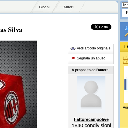
Giochi
Autori
as Silva
L
Vedi articolo originale
L'
Segnala un abuso
GI
A proposito dell'autore
Agi
Fattorecampolive
1840
condivisioni