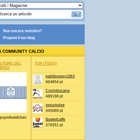
Non ancora membro?
Proponi il tuo blog
A COMMUNITY CALCIO
AUTORE DEL
TOP UTENTI
ORNO
pablitosway1983
604854 pt
Corrintoscana
489198 pt
vesuviolive
445069 pt
psyinthekitchen
Basketcaffe
378351 pt