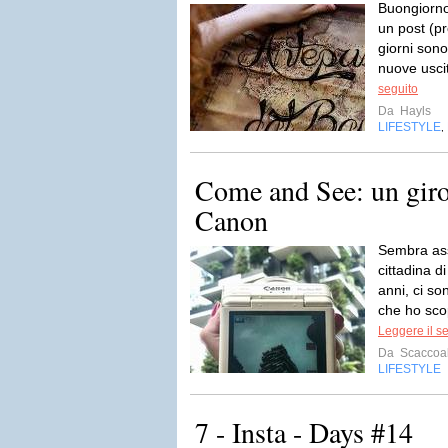
Buongiorno 
un post (p
giorni sono
nuove uscite
seguito
Da
Hayls
LIFESTYLE
,
Come and See: un gir
Canon
Sembra ass
cittadina d
anni, ci s
che ho sco
Leggere il s
Da
Scaccoal
LIFESTYLE
7 - Insta - Days #14