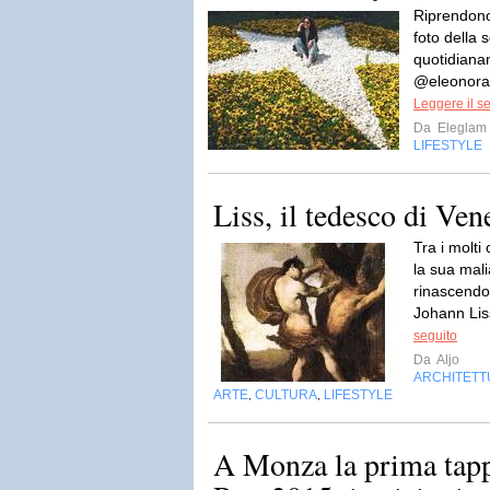
Riprendono 
foto della
quotidian
@eleonoramo
Leggere il s
Da
Eleglam
LIFESTYLE
Liss, il tedesco di Ven
Tra i molt
la sua mali
rinascendo 
Johann Lis
seguito
Da
Aljo
ARCHITETT
ARTE
CULTURA
LIFESTYLE
,
,
A Monza la prima tapp