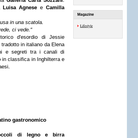
ria
Galleria Carla Sozzani
.
 Luisa Agnese
e
Camilla
Magazine
usa in una scatola.
Lifestyle
vede, ci vede."
rico d'esordio di Jessie
 tradotto in italiano da Elena
 e segreti tra i canali di
n classifica in Inghilterra e
aesi.
atino gastronomico
occoli di legno e birra