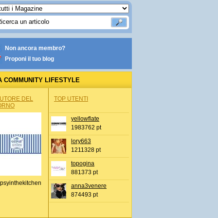
Non ancora membro?
Proponi il tuo blog
A COMMUNITY LIFESTYLE
AUTORE DEL
TOP UTENTI
ORNO
yellowflate
1983762 pt
lory663
1211328 pt
topogina
881373 pt
psyinthekitchen
anna3venere
874493 pt