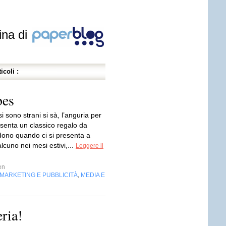
ina di
icoli :
bes
i sono strani si sà, l’anguria per
esenta un classico regalo da
 dono quando ci si presenta a
lcuno nei mesi estivi,...
Leggere il
en
MARKETING E PUBBLICITÀ
MEDIA E
,
ria!