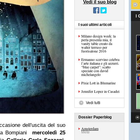
Vedi il suo blog
I
I suoi ultimi articoli
Milano design week: la
perla presenta mia, il
vanity table creato da
walter terruso per
fuorisalone 2016
Ermanno scervino celebra
l’arte italiana e gli azzurri.
“blue carpet”: scatto
speciale con david
Jennifer Lopez in Casadei
Vedi tutti
Dossier Paperblog
ccasione dell'uscita del suo
Amsterdam
 da Bompiani
mercoledì 25
Mete