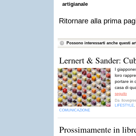
artigianale
Ritornare alla prima pag
Possono interessarti anche questi art
Lernert & Sander: Cu
I giappones
loro rappr
portare in
casa di qua
seguito
Da
Ilovegre
LIFESTYLE
,
COMUNICAZIONE
Prossimamente in libre