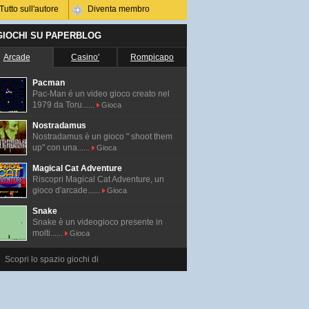
Tutto sull'autore
Diventa membro
 GIOCHI SU PAPERBLOG
Arcade
Casino'
Rompicapo
Pacman
Pac-Man é un video gioco creato nel
1979 da Toru......
Gioca
Nostradamus
Nostradamus è un gioco " shoot them
up" con una......
Gioca
Magical Cat Adventure
Riscopri Magical Cat Adventure, un
gioco d'arcade......
Gioca
Snake
Snake è un videogioco presente in
molti......
Gioca
Scopri lo spazio giochi di