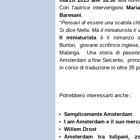
marzo 2015 alle 18.30
alla libre
Con l'autrice intervengono
Maria
Baresani
.
"
Pensavi di essere una scatola chi
Si dice Nella. Ma il miniaturista ti 
Il miniaturista
è il romanzo sto
Burton, giovane scrittrice inglese,
Malanga. Una storia di passioni
Amsterdam a fine Seicento, primo i
in corso di traduzione in oltre 35 p
Potrebbero interessarti anche :
Semplicemente Amsterdam
I am Amsterdam e il suo merc
Willem Drost
Amsterdam tra tulipani, z