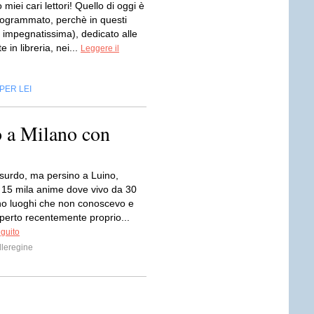
miei cari lettori! Quello di oggi è
rogrammato, perchè in questi
 impegnatissima), dedicato alle
 in libreria, nei...
Leggere il
PER LEI
o a Milano con
urdo, ma persino a Luino,
i 15 mila anime dove vivo da 30
ono luoghi che non conoscevo e
perto recentemente proprio...
eguito
leregine