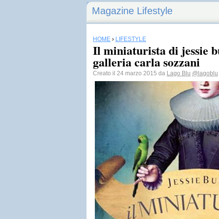
Magazine Lifestyle
HOME
›
LIFESTYLE
Il miniaturista di jessie 
galleria carla sozzani
Creato il 24 marzo 2015 da
Lago Blu
@lagoblu