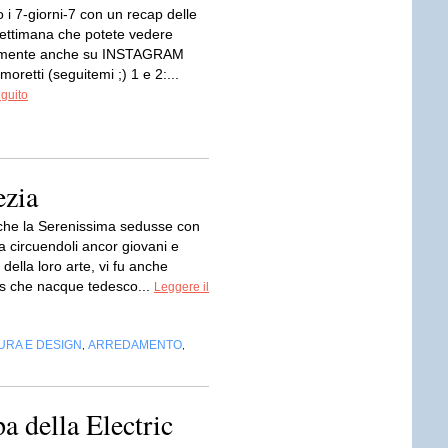
i 7-giorni-7 con un recap delle
 settimana che potete vedere
amente anche su INSTAGRAM
retti (seguitemi ;) 1 e 2:...
eguito
ezia
i che la Serenissima sedusse con
a circuendoli ancor giovani e
della loro arte, vi fu anche
s che nacque tedesco...
Leggere il
URA E DESIGN
ARREDAMENTO
,
,
a della Electric