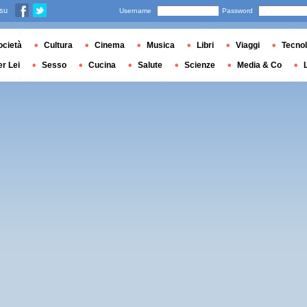
 su
Username
Password
ocietà
Cultura
Cinema
Musica
Libri
Viaggi
Tecnol
er Lei
Sesso
Cucina
Salute
Scienze
Media & Co