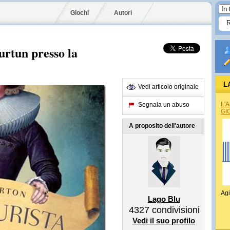
Giochi
Autori
burtun presso la
L
Vedi articolo originale
L'
Segnala un abuso
GI
A proposito dell'autore
Agi
Lago Blu
4327
condivisioni
Vedi il suo profilo