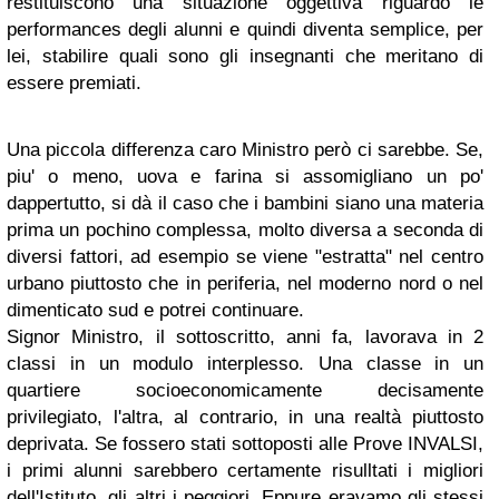
restituiscono una situazione oggettiva riguardo le
performances degli alunni e quindi diventa semplice, per
lei, stabilire quali sono gli insegnanti che meritano di
essere premiati.
Una piccola differenza caro Ministro però ci sarebbe. Se,
piu' o meno, uova e farina si assomigliano un po'
dappertutto, si dà il caso che i bambini siano una materia
prima un pochino complessa, molto diversa a seconda di
diversi fattori, ad esempio se viene "estratta" nel centro
urbano piuttosto che in periferia, nel moderno nord o nel
dimenticato sud e potrei continuare.
Signor Ministro, il sottoscritto, anni fa, lavorava in 2
classi in un modulo interplesso. Una classe in un
quartiere socioeconomicamente decisamente
privilegiato, l'altra, al contrario, in una realtà piuttosto
deprivata. Se fossero stati sottoposti alle Prove INVALSI,
i primi alunni sarebbero certamente risulltati i migliori
dell'Istituto, gli altri i peggiori. Eppure eravamo gli stessi