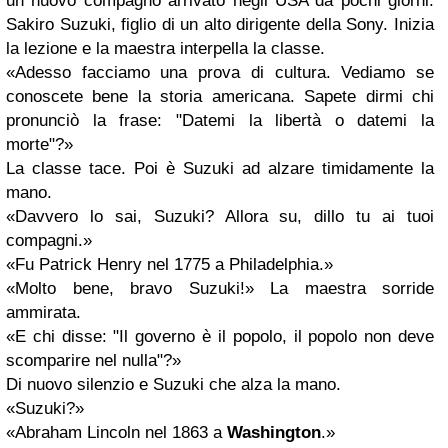
un nuovo compagno arrivato negli USA da pochi giorni:
Sakiro Suzuki, figlio di un alto dirigente della Sony. Inizia
la lezione e la maestra interpella la classe.
«Adesso facciamo una prova di cultura. Vediamo se
conoscete bene la storia americana. Sapete dirmi chi
pronunciò la frase: "Datemi la libertà o datemi la
morte"?»
La classe tace. Poi è Suzuki ad alzare timidamente la
mano.
«Davvero lo sai, Suzuki? Allora su, dillo tu ai tuoi
compagni.»
«Fu Patrick Henry nel 1775 a Philadelphia.»
«Molto bene, bravo Suzuki!» La maestra sorride
ammirata.
«E chi disse: "Il governo è il popolo, il popolo non deve
scomparire nel nulla"?»
Di nuovo silenzio e Suzuki che alza la mano.
«Suzuki?»
«Abraham Lincoln nel 1863 a
Washington
.»