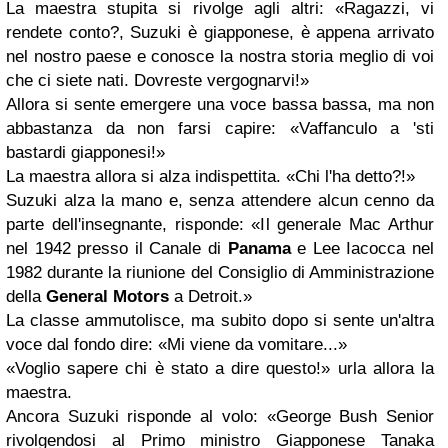
La maestra stupita si rivolge agli altri: «Ragazzi, vi
rendete conto?, Suzuki è giapponese, è appena arrivato
nel nostro paese e conosce la nostra storia meglio di voi
che ci siete nati. Dovreste vergognarvi!»
Allora si sente emergere una voce bassa bassa, ma non
abbastanza da non farsi capire: «Vaffanculo a 'sti
bastardi giapponesi!»
La maestra allora si alza indispettita. «Chi l'ha detto?!»
Suzuki alza la mano e, senza attendere alcun cenno da
parte dell'insegnante, risponde: «Il generale Mac Arthur
nel 1942 presso il Canale di
Panama
e Lee Iacocca nel
1982 durante la riunione del Consiglio di Amministrazione
della
General Motors
a Detroit.»
La classe ammutolisce, ma subito dopo si sente un'altra
voce dal fondo dire: «Mi viene da vomitare...»
«Voglio sapere chi è stato a dire questo!» urla allora la
maestra.
Ancora Suzuki risponde al volo: «George Bush Senior
rivolgendosi al Primo ministro Giapponese Tanaka