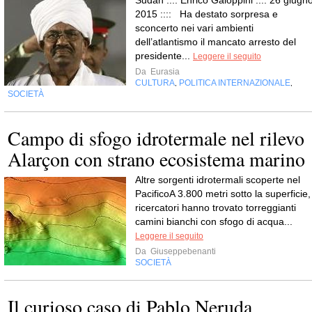
Sudan :::: Enrico Galoppini :::: 26 giugno
2015 :::: Ha destato sorpresa e
sconcerto nei vari ambienti
dell’atlantismo il mancato arresto del
presidente...
Leggere il seguito
Da
Eurasia
CULTURA
POLITICA INTERNAZIONALE
,
,
SOCIETÀ
Campo di sfogo idrotermale nel rilevo
Alarçon con strano ecosistema marino
Altre sorgenti idrotermali scoperte nel
PacificoA 3.800 metri sotto la superficie, 
ricercatori hanno trovato torreggianti
camini bianchi con sfogo di acqua...
Leggere il seguito
Da
Giuseppebenanti
SOCIETÀ
Il curioso caso di Pablo Neruda