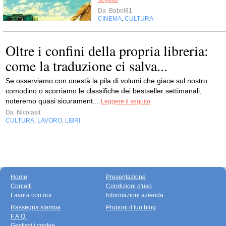
Da
Babol81
CINEMA
CULTURA
,
Oltre i confini della propria libreria:
come la traduzione ci salva...
Se osserviamo con onestà la pila di volumi che giace sul nostro
comodino o scorriamo le classifiche dei bestseller settimanali,
noteremo quasi sicurament...
Leggere il seguito
Da
Nicolasit
CULTURA
LAVORO
LIBRI
,
,
Home
Presentazione
Contatti
Condizioni d'uso
Lavora con noi
Informazioni azienda
Rassegna stampa
Proponi il tuo blog
F.A.Q.
Gestisci i cookie