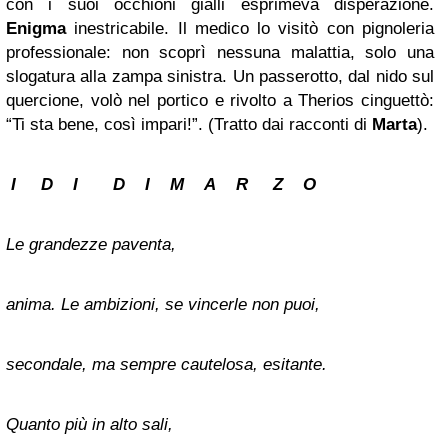
con i suoi occhioni gialli esprimeva disperazione.
Enigma
inestricabile. Il medico lo visitò con pignoleria
professionale: non scoprì nessuna malattia, solo una
slogatura alla zampa sinistra. Un passerotto, dal nido sul
quercione, volò nel portico e rivolto a Therios cinguettò:
“Ti sta bene, così impari!”. (Tratto dai racconti di
Marta
).
I D I D I M A R Z O
Le grandezze paventa,
anima. Le ambizioni, se vincerle non puoi,
secondale, ma sempre cautelosa, esitante.
Quanto più in alto sali,