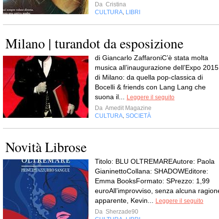
Da
Cristina
CULTURA
LIBRI
,
Milano | turandot da esposizione
di Giancarlo ZaffaroniC’è stata molta
musica all’inaugurazione dell’Expo 2015
di Milano: da quella pop-classica di
Bocelli & friends con Lang Lang che
suona il...
Leggere il seguito
Da
Amedit Magazine
CULTURA
SOCIETÀ
,
Novità Librose
Titolo: BLU OLTREMAREAutore: Paola
GianinettoCollana: SHADOWEditore:
Emma BooksFormato: SPrezzo: 1,99
euroAll’improvviso, senza alcuna ragion
apparente, Kevin...
Leggere il seguito
Da
Sherzade90