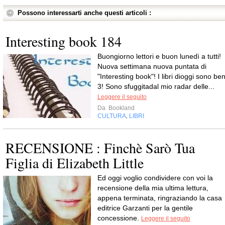
Possono interessarti anche questi articoli :
Interesting book 184
Buongiorno lettori e buon lunedì a tutti!
Nuova settimana nuova puntata di
"Interesting book"! I libri dioggi sono be
3! Sono sfuggitadal mio radar delle...
Leggere il seguito
Da
Bookland
CULTURA
LIBRI
,
RECENSIONE : Finchè Sarò Tua
Figlia di Elizabeth Little
Ed oggi voglio condividere con voi la
recensione della mia ultima lettura,
appena terminata, ringraziando la casa
editrice Garzanti per la gentile
concessione.
Leggere il seguito