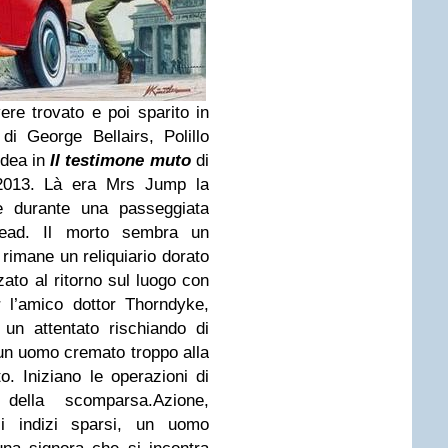
re trovato e poi sparito in
di
George Bellairs
, Polillo
idea in
Il testimone muto
di
2013. Là era Mrs Jump la
ine durante una passeggiata
tead. Il morto sembra un
rimane un reliquiario dorato
zzato al ritorno sul luogo con
r l’amico dottor Thorndyke,
un attentato rischiando di
 un uomo cremato troppo alla
. Iniziano le operazioni di
della scomparsa.Azione,
oli indizi sparsi, un uomo