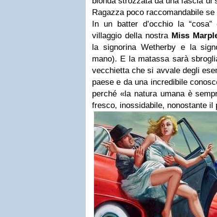
bionda strozzata da una fascia di 
Ragazza poco raccomandabile se fa 
In un batter d’occhio la “cosa”
villaggio della nostra
Miss Marpl
la signorina Wetherby e la signo
mano). E la matassa sarà sbroglia
vecchietta che si avvale degli esem
paese e da una incredibile conosc
perché
«la natura umana è sempr
fresco, inossidabile, nonostante il