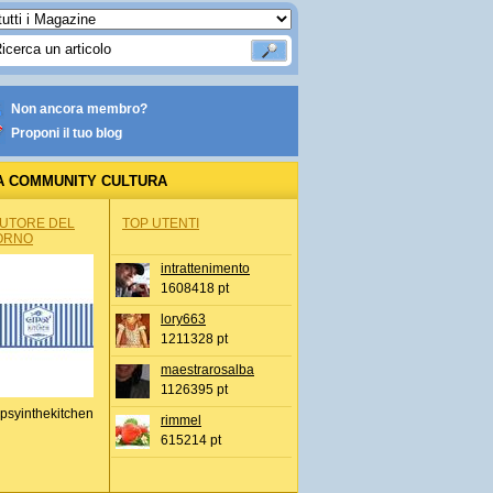
Non ancora membro?
Proponi il tuo blog
A COMMUNITY CULTURA
AUTORE DEL
TOP UTENTI
ORNO
intrattenimento
1608418 pt
lory663
1211328 pt
maestrarosalba
1126395 pt
psyinthekitchen
rimmel
615214 pt