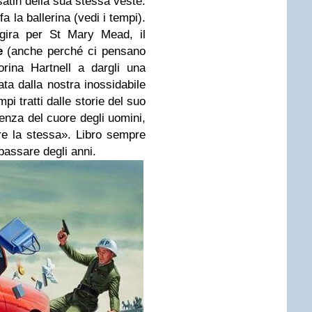
satin della sua stessa veste.
la ballerina (vedi i tempi).
 gira per St Mary Mead, il
e
(anche perché ci pensano
rina Hartnell a dargli una
ta dalla nostra inossidabile
pi tratti dalle storie del suo
enza del cuore degli uomini,
e la stessa»
. Libro sempre
 passare degli anni.