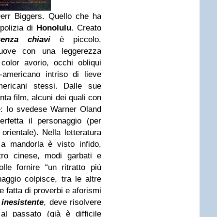
err Biggers
. Quello che ha
polizia di
Honolulu
. Creato
enza chiavi
è piccolo,
uove con una leggerezza
color avorio, occhi obliqui
americano intriso di lieve
ericani stessi. Dalle sue
nta film, alcuni dei quali con
e: lo svedese
Warner Oland
rfetta il personaggio (per
rientale). Nella letteratura
a mandorla è visto infido,
tro cinese, modi garbati e
lle fornire “un ritratto più
naggio colpisce, tra le altre
 fatta di proverbi e aforismi
inesistente
, deve risolvere
al passato (già è difficile