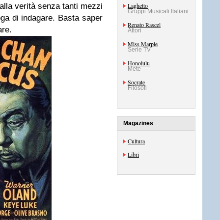
alla verità senza tanti mezzi
Laghetto
Gruppi Musicali Italiani
foga di indagare. Basta saper
Renato Rascel
re.
Attori
Miss Marple
Serie TV
Honolulu
Mete
Socrate
Filosofi
Magazines
Cultura
Libri