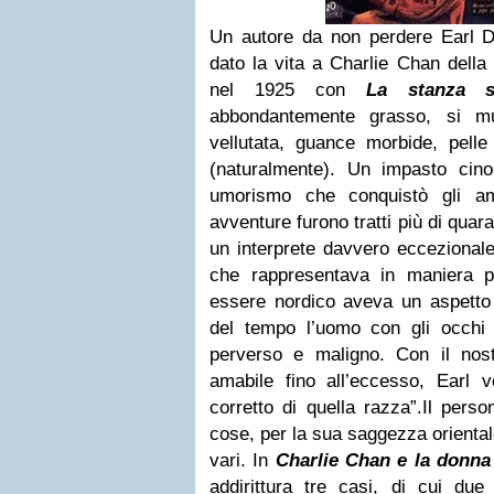
Un autore da non perdere
Earl D
dato la vita a Charlie Chan della 
nel 1925 con
La stanza s
abbondantemente grasso, si m
vellutata, guance morbide, pelle 
(naturalmente). Un impasto cino-
umorismo che conquistò gli am
avventure furono tratti più di quara
un interprete davvero eccezional
che rappresentava in maniera pe
essere nordico aveva un aspetto o
del tempo l’uomo con gli occhi 
perverso e maligno. Con il nos
amabile fino all’eccesso,
Earl
vo
corretto di quella razza”.Il perso
cose, per la sua saggezza orientale
vari. In
Charlie Chan e la donna 
addirittura tre casi, di cui due 