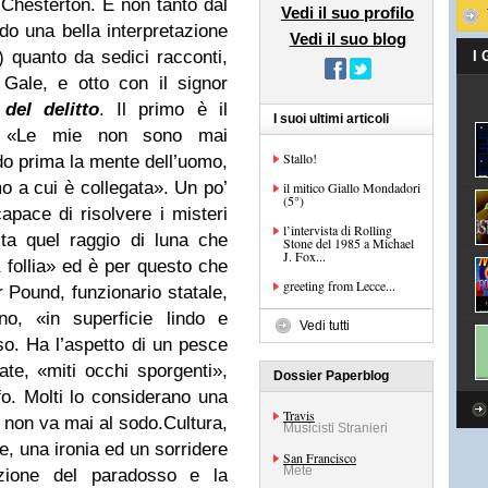
 Chesterton
. E non tanto dal
Vedi il suo profilo
do una bella interpretazione
Vedi il suo blog
e) quanto da sedici racconti,
I
 Gale, e otto con il signor
del delitto
. Il primo è il
I suoi ultimi articoli
.
«Le mie non sono mai
Stallo!
do prima la mente dell’uomo,
mo a cui è collegata»
. Un po’
il mitico Giallo Mondadori
(5°)
pace di risolvere i misteri
l’intervista di Rolling
sta quel raggio di luna che
Stone del 1985 a Michael
J. Fox...
 follia»
ed è per questo che
greeting from Lecce...
r Pound, funzionario statale,
ino,
«in superficie lindo e
Vedi tutti
so. Ha l’aspetto di un pesce
ate
,
«miti occhi sporgenti»
,
Dossier Paperblog
fo. Molti lo considerano una
Travis
 non va mai al sodo.Cultura,
Musicisti Stranieri
te, una ironia ed un sorridere
San Francisco
Mete
tazione del paradosso e la