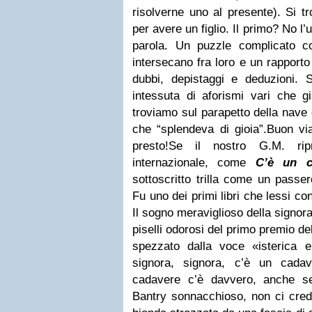
risolverne uno al presente). Si t
per avere un figlio. Il primo? No l
parola. Un puzzle complicato c
intersecano fra loro e un rapport
dubbi, depistaggi e deduzioni. Sc
intessuta di aforismi vari che g
troviamo sul parapetto della nave 
che “splendeva di gioia”.Buon vi
presto!Se il nostro
G.M.
ripr
internazionale, come
C’è un c
sottoscritto trilla come un passer
Fu uno dei primi libri che lessi con
Il sogno meraviglioso della signora
piselli odorosi del primo premio del
spezzato dalla voce
«isterica 
signora, signora, c’è un cadave
cadavere c’è davvero, anche se
Bantry sonnacchioso, non ci crede