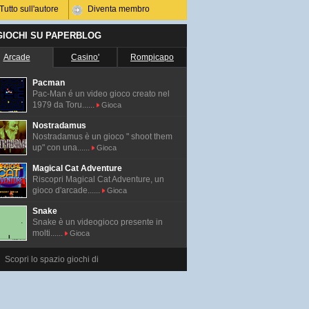
Tutto sull'autore
Diventa membro
 GIOCHI SU PAPERBLOG
Arcade
Casino'
Rompicapo
Pacman
Pac-Man é un video gioco creato nel
1979 da Toru......
Gioca
Nostradamus
Nostradamus è un gioco " shoot them
up" con una......
Gioca
Magical Cat Adventure
Riscopri Magical Cat Adventure, un
gioco d'arcade......
Gioca
Snake
Snake è un videogioco presente in
molti......
Gioca
Scopri lo spazio giochi di