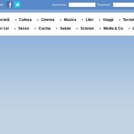
 su
Username
Password
ocietà
Cultura
Cinema
Musica
Libri
Viaggi
Tecnol
er Lei
Sesso
Cucina
Salute
Scienze
Media & Co