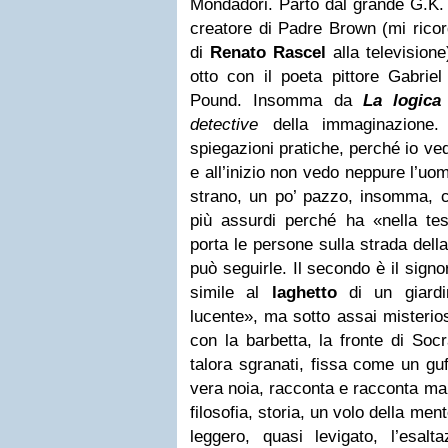
Mondadori
. Parto dal grande
G.K.
creatore di Padre Brown (mi ricor
di
Renato Rascel
alla television
otto con il poeta pittore Gabriel
Pound. Insomma da
La logica 
detective
della immaginazione
spiegazioni pratiche, perché io ve
e all’inizio non vedo neppure l’uo
strano, un po’ pazzo, insomma, ca
più assurdi perché ha
«nella te
porta le persone sulla strada della
può seguirle. Il secondo è il signo
simile al
laghetto
di un giard
lucente»
, ma sotto assai misterio
con la barbetta, la fronte di
Socr
talora sgranati, fissa come un gu
vera noia, racconta e racconta ma
filosofia, storia, un volo della men
leggero, quasi levigato, l’esal