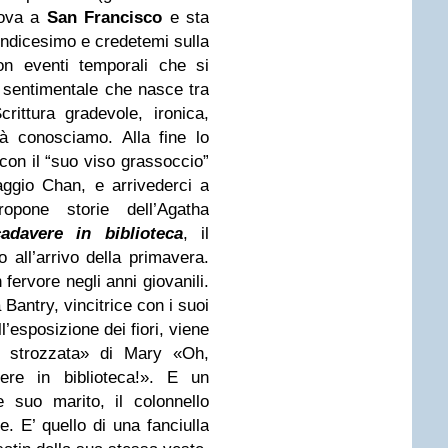
rova a
San Francisco
e sta
’undicesimo e credetemi sulla
on eventi temporali che si
o sentimentale che nasce tra
rittura gradevole, ironica,
ià conosciamo. Alla fine lo
con il “suo viso grassoccio”
aggio Chan, e arrivederci a
opone storie dell’
Agatha
adavere in biblioteca
, il
o all’arrivo della primavera.
 fervore negli anni giovanili.
 Bantry, vincitrice con i suoi
l’esposizione dei fiori, viene
e strozzata»
di Mary
«Oh,
re in biblioteca!»
. E un
 suo marito, il colonnello
. E’ quello di una fanciulla