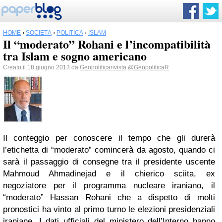
HOME
›
SOCIETÀ
›
POLITICA
›
ISLAM
Il “moderato” Rohani e l’incompatibilità
tra Islam e sogno americano
Creato il 18 giugno 2013 da
Geopoliticarivista
@GeopoliticaR
Il conteggio per conoscere il tempo che gli durerà
l’etichetta di “moderato” comincerà da agosto, quando ci
sarà il passaggio di consegne tra il presidente uscente
Mahmoud Ahmadinejad e il chierico sciita, ex
negoziatore per il programma nucleare iraniano, il
“moderato” Hassan Rohani che a dispetto di molti
pronostici ha vinto al primo turno le elezioni presidenziali
iraniane. I dati ufficiali del ministero dell’Interno hanno