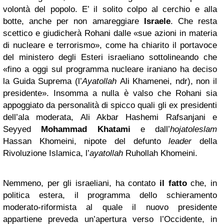
volontà del popolo. E’ il solito colpo al cerchio e alla
botte, anche per non amareggiare
Israele
. Che resta
scettico e giudicherà Rohani dalle «sue azioni in materia
di nucleare e terrorismo», come ha chiarito il portavoce
del ministero degli Esteri israeliano sottolineando che
«fino a oggi sul programma nucleare iraniano ha deciso
la Guida Suprema (l’
Ayatollah
Ali Khamenei, ndr), non il
presidente». Insomma a nulla è valso che Rohani sia
appoggiato da personalità di spicco quali gli ex presidenti
dell’ala moderata, Ali Akbar Hashemi Rafsanjani e
Seyyed
Mohammad Khatami
e dall’
hojatoleslam
Hassan Khomeini, nipote del defunto
leader
della
Rivoluzione Islamica, l’
ayatollah
Ruhollah Khomeini.
Nemmeno, per gli israeliani, ha contato
il fatto
che, in
politica estera, il programma dello schieramento
moderato-riformista al quale il nuovo presidente
appartiene preveda un’apertura verso l’Occidente, in