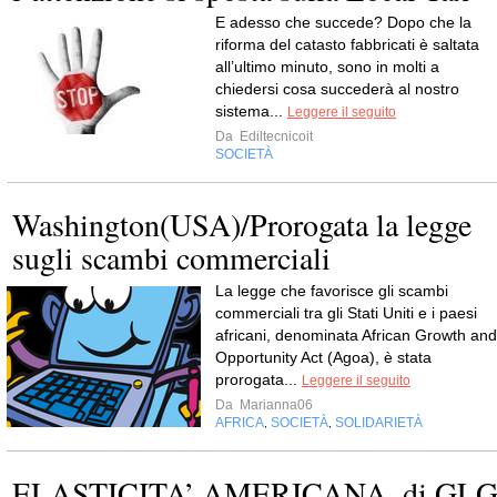
E adesso che succede? Dopo che la
riforma del catasto fabbricati è saltata
all’ultimo minuto, sono in molti a
chiedersi cosa succederà al nostro
sistema...
Leggere il seguito
Da
Ediltecnicoit
SOCIETÀ
Washington(USA)/Prorogata la legge
sugli scambi commerciali
La legge che favorisce gli scambi
commerciali tra gli Stati Uniti e i paesi
africani, denominata African Growth and
Opportunity Act (Agoa), è stata
prorogata...
Leggere il seguito
Da
Marianna06
AFRICA
SOCIETÀ
SOLIDARIETÀ
,
,
ELASTICITA’ AMERICANA, di GL