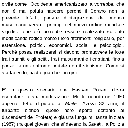
civile come l’Occidente americanizzato la vorrebbe, che
non è mai potuta nascere perché il Corano non la
prevede. Infatti, parlare d’integrazione del mondo
musulmano verso i principi del nuovo ordine mondiale
significa che ciò potrebbe essere realizzato soltanto
modificando radicalmente i loro riferimenti religiosi e, per
estensione, politici, economici, sociali e psicologici.
Perché possa realizzarsi si devono promuovere le lotte
tra i sunniti e gli sciiti, tra i musulmani e i cristiani, fino a
portarli a un confronto brutale con il sionismo. Come si
sta facendo, basta guardarsi in giro.
E’ in questo scenario che Hassan Rohani dovrà
esercitare la sua moderazione. Me lo ricordo nel 1980
appena eletto deputato al
Majlis
. Aveva 32 anni, il
turbante bianco (quello nero spetta soltanto ai
discendenti del Profeta) e già una lunga militanza iniziata
(1967) tra quei giovani che sfidavano la
Savak
, la Polizia