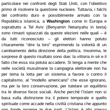
particolare nei confronti degli Stati Uniti, con l’obiettivo
primo di risolvere la questione nucleare. Tuttavia, i falchi
del confronto duro e possibilmente armato con la
Repubblica islamica, a
Washington
come in Europa e
soprattutto a Tel Aviv (Benyamin Netanyahu in testa)
sono rimasti spiazzati da queste elezioni nelle quali – è
da tutti riconosciuto – gli elettori hanno potuto
chiaramente “dire la loro” esprimendo la volontà di un
cambiamento della direzione della politica. Insomma, le
sorprese di questo risultato sono due: la vittoria in sé e il
fatto che essa sia potuta accadere. Si tenga a mente che
nelle società musulmane la campagna elettorale non ha
per tema la lotta per un sistema a favore o contro il
capitalismo, al “modello americano” che esse ignorano,
ma per la loro conservazione, per tutelare un equilibrio
tra le diverse forze sociali. Anche perché l’Islam non si
basa sulla distinzione tra il potere temporale e quello
spirituale come accade nella civiltà cristiana che appunto
non fonde insieme le due parti. L’Islam è allo stesso