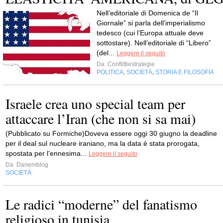
Nell’editoriale di Domenica de “Il
Giornale” si parla dell’imperialismo
tedesco (cui l’Europa attuale deve
sottostare). Nell’editoriale di “Libero”
(del...
Leggere il seguito
Da
Conflittiestrategie
POLITICA
SOCIETÀ
STORIA E FILOSOFIA
,
,
Israele crea uno special team per
attaccare l’Iran (che non si sa mai)
(Pubblicato su Formiche)Doveva essere oggi 30 giugno la deadline
per il deal sul nucleare iraniano, ma la data è stata prorogata,
spostata per l’ennesima...
Leggere il seguito
Da
Danemblog
SOCIETÀ
Le radici “moderne” del fanatismo
religioso in tunisia