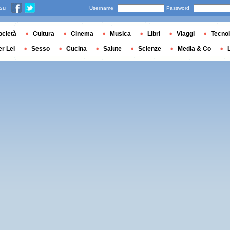
 su
Username
Password
ocietà
Cultura
Cinema
Musica
Libri
Viaggi
Tecnol
er Lei
Sesso
Cucina
Salute
Scienze
Media & Co