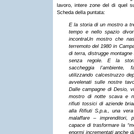
lavoro, intere zone del di quel s
Scheda della puntata:
E la storia di un mostro a tr
tempo e nello spazio divor
incontra
Un mostro che nas
terremoto del 1980 in Campan
di terra, distrugge montagne
senza regole. E la stori
saccheggia l’ambiente, 
utilizzando calcestruzzo dep
avvelenati sulle nostre tav
Dalle campagne di Desio, vi
mostro di notte scava e n
rifiuti tossici di aziende b
alla Rifiuti S.p.a., una ver
malaffare – imprenditori, p
capace di trasformare la “mo
enormi incrementati anche d