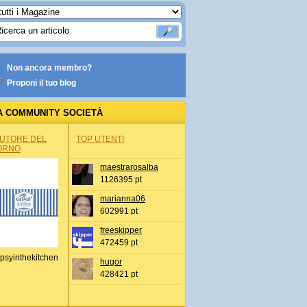
Non ancora membro?
Proponi il tuo blog
A COMMUNITY SOCIETÀ
AUTORE DEL
TOP UTENTI
ORNO
maestrarosalba
1126395 pt
marianna06
602991 pt
freeskipper
472459 pt
psyinthekitchen
hugor
428421 pt