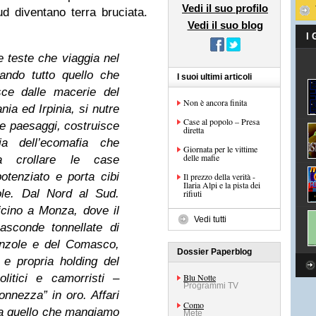
Vedi il suo profilo
ud diventano terra bruciata.
Vedi il suo blog
I
e teste che viaggia nel
ando tutto quello che
I suoi ultimi articoli
ce dalle macerie del
Non è ancora finita
ia ed Irpinia, si nutre
Case al popolo – Presa
 e paesaggi, costruisce
diretta
a dell’ecomafia che
Giornata per le vittime
delle mafie
fa crollare le case
otenziato e porta cibi
Il prezzo della verità -
Ilaria Alpi e la pista dei
ole. Dal Nord al Sud.
rifiuti
cino a Monza, dove il
Vedi tutti
asconde tonnellate di
rianzole e del Comasco,
Dossier Paperblog
a e propria holding del
olitici e camorristi –
Blu Notte
Programmi TV
nnezza” in oro. Affari
Como
a quello che mangiamo
Mete