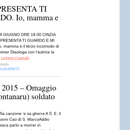
PRESENTA TI
O. Io, mamma e
9 GIUGNO ORE 18.00 CINZIA
 PRESENTA TI GUARDO E MI
, mamma e il terzo incomodo di
imer Diaologa con l’autrice la
.
Leggere il seguito
rrario
OLIDARIETÀ
ca 2015 – Omaggio
ntanaru) soldato
a canzone ’e sa gherra A S. E. il
anni Cao di S. MarcoAddio
iaca parto a morrer in