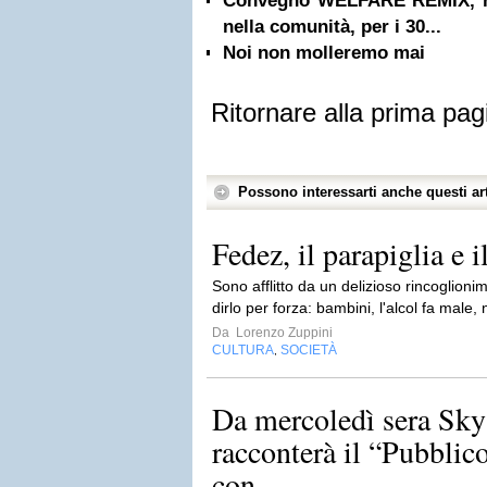
Convegno WELFARE REMIX, ri
nella comunità, per i 30...
Noi non molleremo mai
Ritornare alla prima pag
Possono interessarti anche questi art
Fedez, il parapiglia e i
Sono afflitto da un delizioso rincoglion
dirlo per forza: bambini, l'alcol fa male
Da
Lorenzo Zuppini
CULTURA
SOCIETÀ
,
Da mercoledì sera S
racconterà il “Pubblic
con...