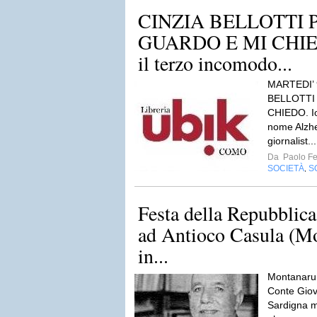
CINZIA BELLOTTI 
GUARDO E MI CHIED
il terzo incomodo...
MARTEDI’ 
BELLOTTI
CHIEDO. Io
nome Alzhe
giornalist..
Da
Paolo Fe
SOCIETÀ
S
,
Festa della Repubbli
ad Antioco Casula (Mo
in...
MontanaruS
Conte Giov
Sardigna m