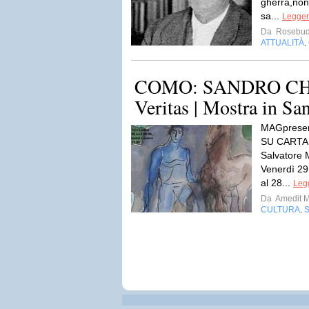
gherra,non
sa...
Leggere
Da
Rosebud
ATTUALITÀ
,
COMO: SANDRO CHIA 
Veritas | Mostra in San
MAGpresen
SU CARTA 
Salvatore 
Venerdì 29
al 28...
Legg
Da
Amedit 
CULTURA
,