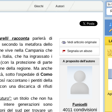
Giochi
Autori
relli racconta
parlerà di
L
Vedi articolo originale
 secondo la metafora dello
che vive nella Campania che
L'
Segnala un abuso
GI
ta Italia, che ha ingrassato i
A proposito dell'autore
(con la protezione di parte
 zone della regione. Ma anche
ità, sotto l'ospedale di
Como
osì raccontano i pentiti della
n una discarica di rifiuti
Agi
uturo”:
un titolo che non ha
e intere generazioni sono
Funicelli
4011
condivisioni
oni del sud per trovare un