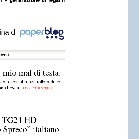
 – generazione di legami
ina di
icoli :
l mio mal di testa.
imento post sbronza (allora devo
, non bevete!
Leggere il seguito
ky TG24 HD
o Spreco” italiano