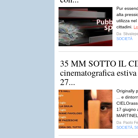
Pur essendo
alta pressi
utilizza nel
cittadini.
Le
Da
Stivalep
SOCIETÀ
35 MM SOTTO IL CIE
cinematografica estiva
27...
Originall
... e dint
CIELOrasse
17 giugno 
MARTINEL
Da
Paolo Fe
SOCIETÀ
S
,