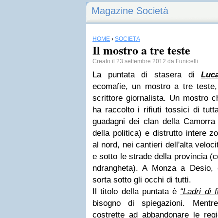
Magazine Società
HOME
›
SOCIETÀ
Il mostro a tre teste
Creato il 23 settembre 2012 da
Funicelli
La puntata di stasera di
Luca
ecomafie, un mostro a tre teste,
scrittore giornalista. Un mostro 
ha raccolto i rifiuti tossici di tut
guadagni dei clan della Camorra 
della politica) e distrutto intere
al nord, nei cantieri dell'alta veloc
e sotto le strade della provincia (c
ndrangheta). A Monza a Desio, co
sorta sotto gli occhi di tutti.
Il titolo della puntata è
“Ladri di f
bisogno di spiegazioni. Mentr
costrette ad abbandonare le regi