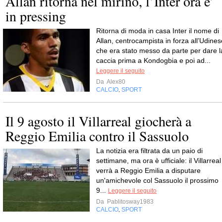
Allan ritorna nel mirino, l’Inter ora e’
in pressing
Ritorna di moda in casa Inter il nome di
Allan, centrocampista in forza all’Udines
che era stato messo da parte per dare l
caccia prima a Kondogbia e poi ad...
Leggere il seguito
Da
Alex80
CALCIO
SPORT
,
Il 9 agosto il Villarreal giocherà a
Reggio Emilia contro il Sassuolo
La notizia era filtrata da un paio di
settimane, ma ora è ufficiale: il Villarreal
verrà a Reggio Emilia a disputare
un'amichevole col Sassuolo il prossimo
9...
Leggere il seguito
Da
Pablitosway1983
CALCIO
SPORT
,