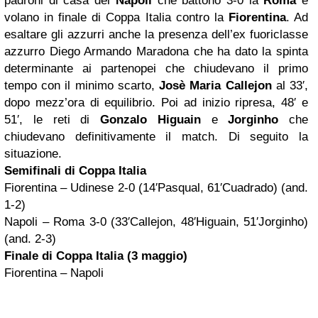
padroni di casa del
Napoli
che battono 3-0 la
Roma
e
volano in finale di Coppa Italia contro la
Fiorentina
. Ad
esaltare gli azzurri anche la presenza dell’ex fuoriclasse
azzurro Diego Armando Maradona che ha dato la spinta
determinante ai partenopei che chiudevano il primo
tempo con il minimo scarto,
Josè Maria Callejon
al 33′,
dopo mezz’ora di equilibrio. Poi ad inizio ripresa, 48′ e
51′, le reti di
Gonzalo Higuain
e
Jorginho
che
chiudevano definitivamente il match. Di seguito la
situazione.
Semifinali di Coppa Italia
Fiorentina
– Udinese 2-0 (14′Pasqual, 61′Cuadrado) (and.
1-2)
Napoli
– Roma 3-0 (33′Callejon, 48′Higuain, 51′Jorginho)
(and. 2-3)
Finale di Coppa Italia (3 maggio)
Fiorentina – Napoli