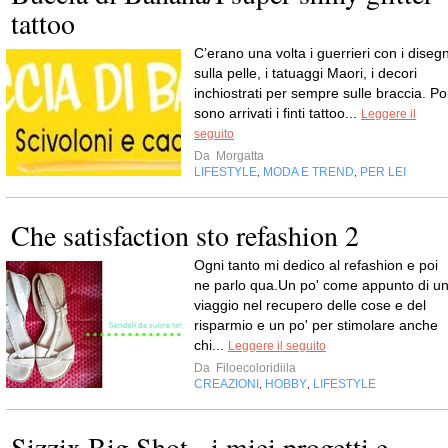
tattoo
C’erano una volta i guerrieri con i disegn
sulla pelle, i tatuaggi Maori, i decori
inchiostrati per sempre sulle braccia. Po
sono arrivati i finti tattoo...
Leggere il
seguito
Da
Morgatta
LIFESTYLE
MODA E TREND
PER LEI
,
,
Che satisfaction sto refashion 2
Ogni tanto mi dedico al refashion e poi
ne parlo qua.Un po' come appunto di u
viaggio nel recupero delle cose e del
risparmio e un po' per stimolare anche
chi...
Leggere il seguito
Da
Filoecoloridiila
CREAZIONI
HOBBY
LIFESTYLE
,
,
Sizzix Big Shot - i miei progetti e