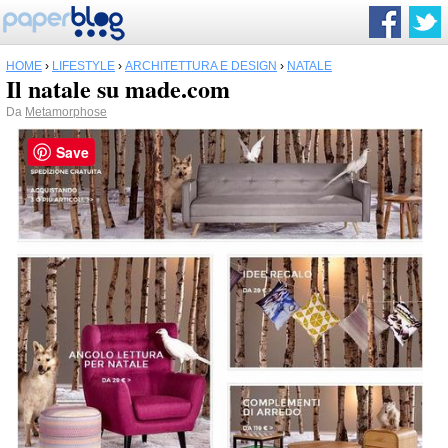
HOME
›
LIFESTYLE
›
ARCHITETTURA E DESIGN
›
NATALE
Il natale su made.com
Da
Metamorphose
Save