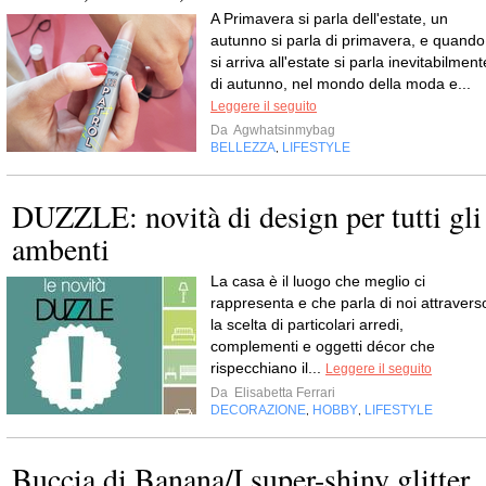
A Primavera si parla dell'estate, un
autunno si parla di primavera, e quando
si arriva all'estate si parla inevitabilment
di autunno, nel mondo della moda e...
Leggere il seguito
Da
Agwhatsinmybag
BELLEZZA
LIFESTYLE
,
DUZZLE: novità di design per tutti gli
ambenti
La casa è il luogo che meglio ci
rappresenta e che parla di noi attravers
la scelta di particolari arredi,
complementi e oggetti décor che
rispecchiano il...
Leggere il seguito
Da
Elisabetta Ferrari
DECORAZIONE
HOBBY
LIFESTYLE
,
,
Buccia di Banana/I super-shiny glitter