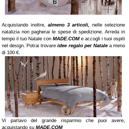
Acquistando inoltre,
almeno 3 articoli,
nelle selezione
natalizia non pagherai le spese di spedizione. Arreda in
tempo il tuo Natale con
MADE.COM
e accogli i tuoi ospiti
nel design. Potrai trovare
idee regalo
per Natale
a meno
di 100 €.
Vi parlavo del grande risparmio che puoi avere,
acquistando su
MADE.COM