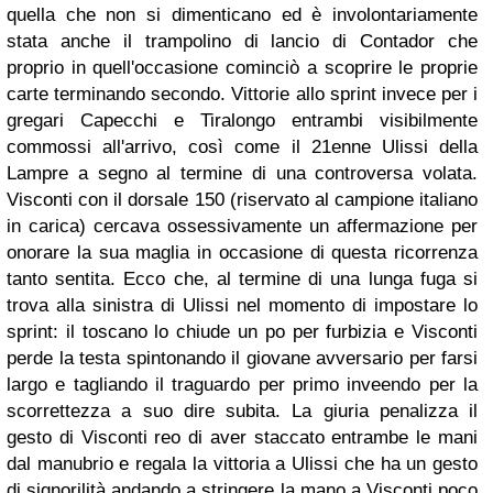
quella che non si dimenticano ed è involontariamente
stata anche il trampolino di lancio di Contador che
proprio in quell'occasione cominciò a scoprire le proprie
carte terminando secondo. Vittorie allo sprint invece per i
gregari Capecchi e Tiralongo entrambi visibilmente
commossi all'arrivo, così come il 21enne Ulissi della
Lampre a segno al termine di una controversa volata.
Visconti con il dorsale 150 (riservato al campione italiano
in carica) cercava ossessivamente un affermazione per
onorare la sua maglia in occasione di questa ricorrenza
tanto sentita. Ecco che, al termine di una lunga fuga si
trova alla sinistra di Ulissi nel momento di impostare lo
sprint: il toscano lo chiude un po per furbizia e Visconti
perde la testa spintonando il giovane avversario per farsi
largo e tagliando il traguardo per primo inveendo per la
scorrettezza a suo dire subita. La giuria penalizza il
gesto di Visconti reo di aver staccato entrambe le mani
dal manubrio e regala la vittoria a Ulissi che ha un gesto
di signorilità andando a stringere la mano a Visconti poco