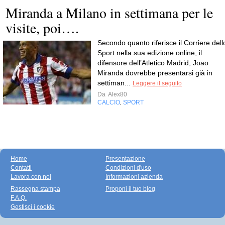
Miranda a Milano in settimana per le
visite, poi….
Secondo quanto riferisce il Corriere dell
Sport nella sua edizione online, il
difensore dell’Atletico Madrid, Joao
Miranda dovrebbe presentarsi già in
settiman...
Leggere il seguito
Da
Alex80
CALCIO
SPORT
,
Home
Presentazione
Contatti
Condizioni d'uso
Lavora con noi
Informazioni azienda
Rassegna stampa
Proponi il tuo blog
F.A.Q.
Gestisci i cookie