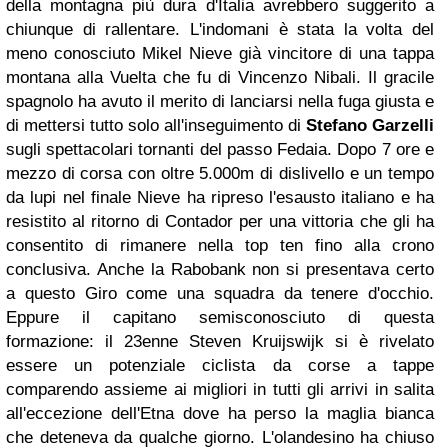
della montagna più dura d'Italia avrebbero suggerito a
chiunque di rallentare. L'indomani è stata la volta del
meno conosciuto Mikel Nieve già vincitore di una tappa
montana alla Vuelta che fu di Vincenzo Nibali. Il gracile
spagnolo ha avuto il merito di lanciarsi nella fuga giusta e
di mettersi tutto solo all'inseguimento di
Stefano Garzelli
sugli spettacolari tornanti del passo Fedaia. Dopo 7 ore e
mezzo di corsa con oltre 5.000m di dislivello e un tempo
da lupi nel finale Nieve ha ripreso l'esausto italiano e ha
resistito al ritorno di Contador per una vittoria che gli ha
consentito di rimanere nella top ten fino alla crono
conclusiva. Anche la Rabobank non si presentava certo
a questo Giro come una squadra da tenere d'occhio.
Eppure il capitano semisconosciuto di questa
formazione: il 23enne Steven Kruijswijk si è rivelato
essere un potenziale ciclista da corse a tappe
comparendo assieme ai migliori in tutti gli arrivi in salita
all'eccezione dell'Etna dove ha perso la maglia bianca
che deteneva da qualche giorno. L'olandesino ha chiuso