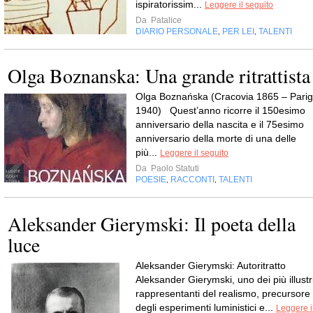
ispiratorissim...
Leggere il seguito
Da
Patalice
DIARIO PERSONALE
PER LEI
TALENTI
,
,
Olga Boznanska: Una grande ritrattista
Olga Boznańska (Cracovia 1865 – Parig
1940) Quest’anno ricorre il 150esimo
anniversario della nascita e il 75esimo
anniversario della morte di una delle
più...
Leggere il seguito
Da
Paolo Statuti
POESIE
RACCONTI
TALENTI
,
,
Aleksander Gierymski: Il poeta della
luce
Aleksander Gierymski: Autoritratto
Aleksander Gierymski, uno dei più illustr
rappresentanti del realismo, precursore
degli esperimenti luministici e...
Leggere i