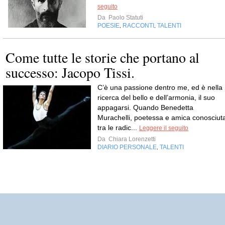
seguito
Da
Paolo Statuti
POESIE
RACCONTI
TALENTI
,
,
Come tutte le storie che portano al
successo: Jacopo Tissi.
C’è una passione dentro me, ed è nella
ricerca del bello e dell’armonia, il suo
appagarsi. Quando Benedetta
Murachelli, poetessa e amica conosciut
tra le radic...
Leggere il seguito
Da
Chiara Lorenzetti
DIARIO PERSONALE
TALENTI
,