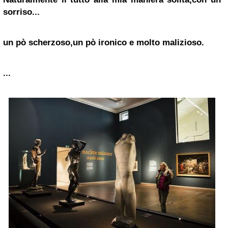
sorriso...
un pò scherzoso,un pò ironico e molto malizioso.
...