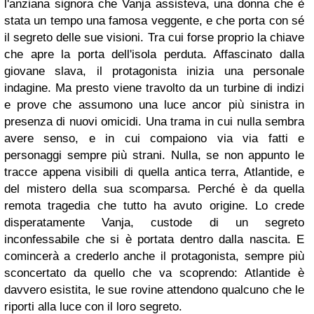
l'anziana signora che Vanja assisteva, una donna che è
stata un tempo una famosa veggente, e che porta con sé
il segreto delle sue visioni. Tra cui forse proprio la chiave
che apre la porta dell'isola perduta. Affascinato dalla
giovane slava, il protagonista inizia una personale
indagine. Ma presto viene travolto da un turbine di indizi
e prove che assumono una luce ancor più sinistra in
presenza di nuovi omicidi. Una trama in cui nulla sembra
avere senso, e in cui compaiono via via fatti e
personaggi sempre più strani. Nulla, se non appunto le
tracce appena visibili di quella antica terra, Atlantide, e
del mistero della sua scomparsa. Perché è da quella
remota tragedia che tutto ha avuto origine. Lo crede
disperatamente Vanja, custode di un segreto
inconfessabile che si è portata dentro dalla nascita. E
comincerà a crederlo anche il protagonista, sempre più
sconcertato da quello che va scoprendo: Atlantide è
davvero esistita, le sue rovine attendono qualcuno che le
riporti alla luce con il loro segreto.