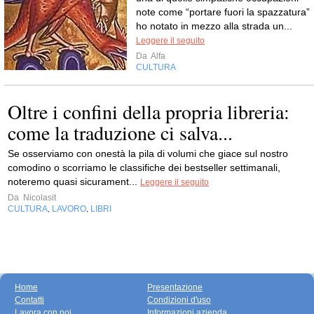
note come “portare fuori la spazzatura”
ho notato in mezzo alla strada un...
Leggere il seguito
Da
Alfa
CULTURA
Oltre i confini della propria libreria:
come la traduzione ci salva...
Se osserviamo con onestà la pila di volumi che giace sul nostro
comodino o scorriamo le classifiche dei bestseller settimanali,
noteremo quasi sicurament...
Leggere il seguito
Da
Nicolasit
CULTURA
LAVORO
LIBRI
,
,
Home
Presentazione
Contatti
Condizioni d'uso
Lavora con noi
Informazioni azienda