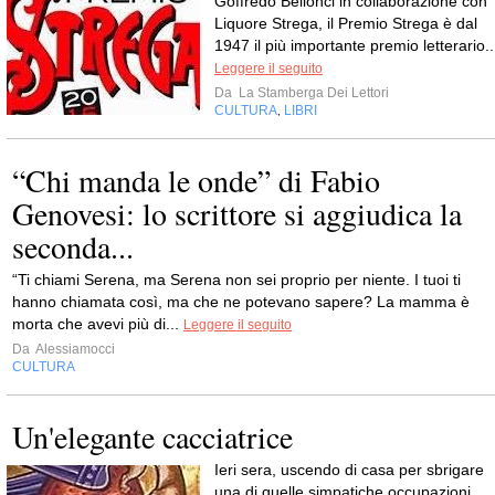
Goffredo Bellonci in collaborazione con
Liquore Strega, il Premio Strega è dal
1947 il più importante premio letterario..
Leggere il seguito
Da
La Stamberga Dei Lettori
CULTURA
LIBRI
,
“Chi manda le onde” di Fabio
Genovesi: lo scrittore si aggiudica la
seconda...
“Ti chiami Serena, ma Serena non sei proprio per niente. I tuoi ti
hanno chiamata così, ma che ne potevano sapere? La mamma è
morta che avevi più di...
Leggere il seguito
Da
Alessiamocci
CULTURA
Un'elegante cacciatrice
Ieri sera, uscendo di casa per sbrigare
una di quelle simpatiche occupazioni