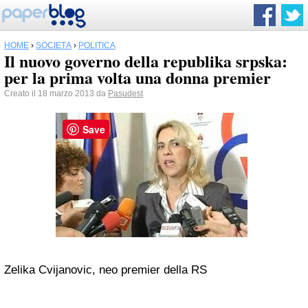
HOME
›
SOCIETÀ
›
POLITICA
Il nuovo governo della republika srpska:
per la prima volta una donna premier
Creato il 18 marzo 2013 da
Pasudest
Save
Zelika Cvijanovic, neo premier della RS