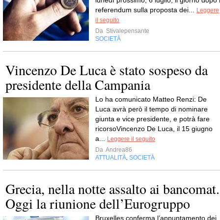
lunedì prossimo, 6 luglio, il giorno dopo i
referendum sulla proposta dei...
Leggere
il seguito
Da
Stivalepensante
SOCIETÀ
Vincenzo De Luca è stato sospeso da
presidente della Campania
Lo ha comunicato Matteo Renzi: De
Luca avrà però il tempo di nominare
giunta e vice presidente, e potrà fare
ricorsoVincenzo De Luca, il 15 giugno
a...
Leggere il seguito
Da
Andrea86
ATTUALITÀ
SOCIETÀ
,
Grecia, nella notte assalto ai bancomat.
Oggi la riunione dell’Eurogruppo
Bruxelles conferma l’appuntamento dei