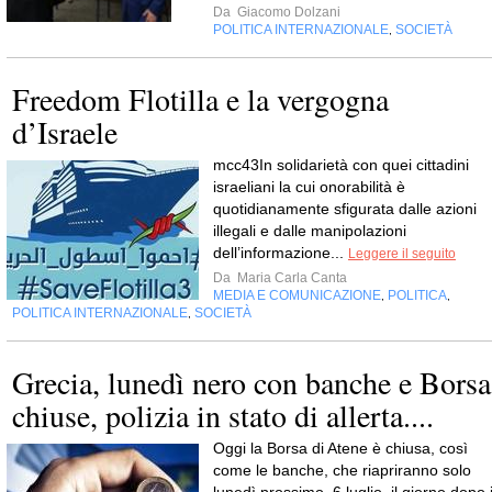
Da
Giacomo Dolzani
POLITICA INTERNAZIONALE
SOCIETÀ
,
Freedom Flotilla e la vergogna
d’Israele
mcc43In solidarietà con quei cittadini
israeliani la cui onorabilità è
quotidianamente sfigurata dalle azioni
illegali e dalle manipolazioni
dell’informazione...
Leggere il seguito
Da
Maria Carla Canta
MEDIA E COMUNICAZIONE
POLITICA
,
,
POLITICA INTERNAZIONALE
SOCIETÀ
,
Grecia, lunedì nero con banche e Borsa
chiuse, polizia in stato di allerta....
Oggi la Borsa di Atene è chiusa, così
come le banche, che riapriranno solo