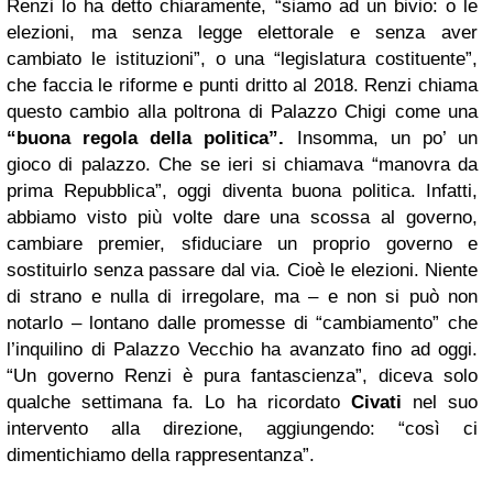
Renzi lo ha detto chiaramente, “siamo ad un bivio: o le
elezioni, ma senza legge elettorale e senza aver
cambiato le istituzioni”, o una “legislatura costituente”,
che faccia le riforme e punti dritto al 2018. Renzi chiama
questo cambio alla poltrona di Palazzo Chigi come una
“buona regola della politica”.
Insomma, un po’ un
gioco di palazzo. Che se ieri si chiamava “manovra da
prima Repubblica”, oggi diventa buona politica. Infatti,
abbiamo visto più volte dare una scossa al governo,
cambiare premier, sfiduciare un proprio governo e
sostituirlo senza passare dal via. Cioè le elezioni. Niente
di strano e nulla di irregolare, ma – e non si può non
notarlo – lontano dalle promesse di “cambiamento” che
l’inquilino di Palazzo Vecchio ha avanzato fino ad oggi.
“Un governo Renzi è pura fantascienza”, diceva solo
qualche settimana fa. Lo ha ricordato
Civati
nel suo
intervento alla direzione, aggiungendo: “così ci
dimentichiamo della rappresentanza”.