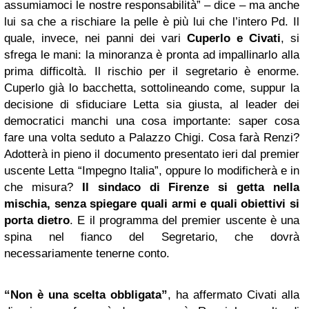
assumiamoci le nostre responsabilità” – dice – ma anche
lui sa che a rischiare la pelle è più lui che l’intero Pd. Il
quale, invece, nei panni dei vari
Cuperlo e Civati
, si
sfrega le mani: la minoranza è pronta ad impallinarlo alla
prima difficoltà. Il rischio per il segretario è enorme.
Cuperlo già lo bacchetta, sottolineando come, suppur la
decisione di sfiduciare Letta sia giusta, al leader dei
democratici manchi una cosa importante: saper cosa
fare una volta seduto a Palazzo Chigi. Cosa farà Renzi?
Adotterà in pieno il documento presentato ieri dal premier
uscente Letta “Impegno Italia”, oppure lo modificherà e in
che misura?
Il sindaco di Firenze si getta nella
mischia, senza spiegare quali armi e quali obiettivi si
porta dietro
. E il programma del premier uscente è una
spina nel fianco del Segretario, che dovrà
necessariamente tenerne conto.
“Non è una scelta obbligata”
, ha affermato Civati alla