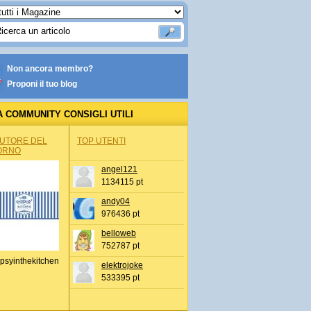
Non ancora membro?
Proponi il tuo blog
A COMMUNITY CONSIGLI UTILI
AUTORE DEL
TOP UTENTI
ORNO
angel121
1134115 pt
andy04
976436 pt
belloweb
752787 pt
psyinthekitchen
elektrojoke
533395 pt