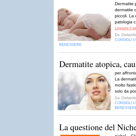
Dermatite 
dermatite c
piccoli. La
patologia c
Leggere il s
Da
Dietainf
CONSIGLI UT
BENESSERE
Dermatite atopica, cau
per affront
La dermati
molto fasti
solo da po
Da
Dietainf
CONSIGLI UT
BENESSER
La questione del Nich