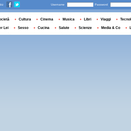
 su
Username
Password
ocietà
Cultura
Cinema
Musica
Libri
Viaggi
Tecnol
er Lei
Sesso
Cucina
Salute
Scienze
Media & Co