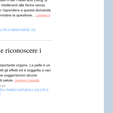
uten Free Travel and Living Si
intolleranti alle farine senza
er rispondere a questa domanda
rontare la questione...
Leggere il
LUTE E BENESSERE
DA
,
e riconoscere i
importante organo. La pelle è un
ti gli effetti ed è soggetta a vari
he suggeriscono alcune
di salute.
Leggere il seguito
orma
ILI
RIMEDI NATURALI
SALUTE E
,
,
E