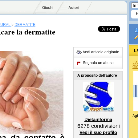
Giochi
Autori
TURALI
›
DERMATITE
ticare la dermatite
L
Vedi articolo originale
L'
Segnala un abuso
GI
A proposito dell'autore
Agi
Dietainforma
6278
condivisioni
Vedi il suo profilo
ica da contatto
è