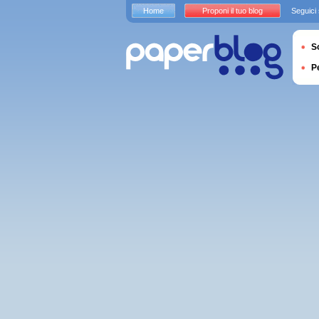
Home
Proponi il tuo blog
Seguici
S
P