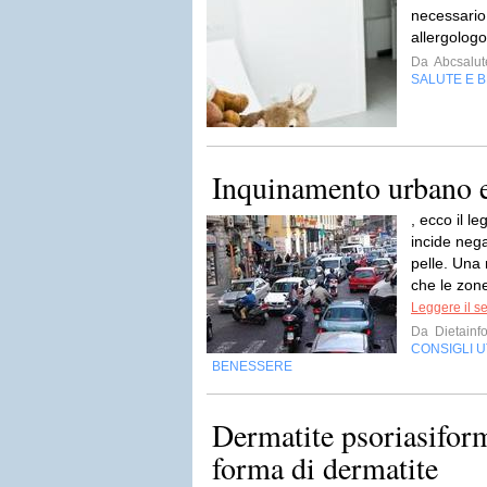
necessario
allergologo
Da
Abcsalut
SALUTE E 
Inquinamento urbano e 
, ecco il 
incide nega
pelle. Una 
che le zone 
Leggere il s
Da
Dietainf
CONSIGLI UT
BENESSERE
Dermatite psoriasiform
forma di dermatite