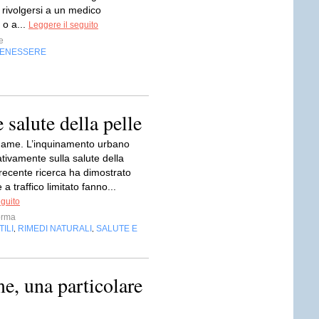
 rivolgersi a un medico
 o a...
Leggere il seguito
e
BENESSERE
salute della pelle
legame. L’inquinamento urbano
tivamente sulla salute della
recente ricerca ha dimostrato
a traffico limitato fanno...
eguito
orma
ILI
RIMEDI NATURALI
SALUTE E
,
,
e, una particolare