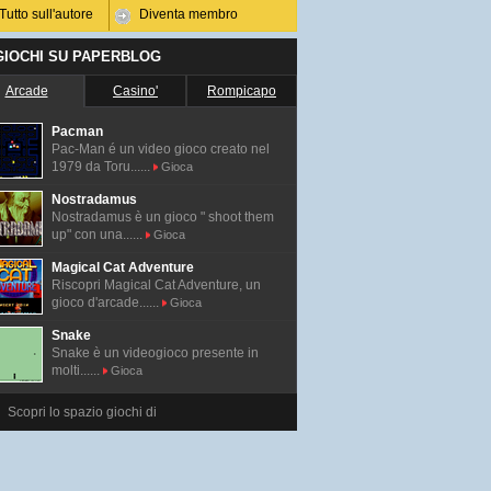
Tutto sull'autore
Diventa membro
 GIOCHI SU PAPERBLOG
Arcade
Casino'
Rompicapo
Pacman
Pac-Man é un video gioco creato nel
1979 da Toru......
Gioca
Nostradamus
Nostradamus è un gioco " shoot them
up" con una......
Gioca
Magical Cat Adventure
Riscopri Magical Cat Adventure, un
gioco d'arcade......
Gioca
Snake
Snake è un videogioco presente in
molti......
Gioca
Scopri lo spazio giochi di