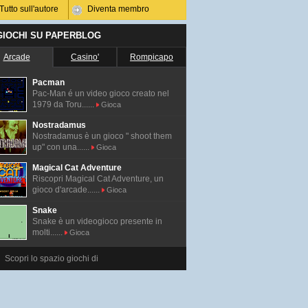
Tutto sull'autore
Diventa membro
 GIOCHI SU PAPERBLOG
Arcade
Casino'
Rompicapo
Pacman
Pac-Man é un video gioco creato nel
1979 da Toru......
Gioca
Nostradamus
Nostradamus è un gioco " shoot them
up" con una......
Gioca
Magical Cat Adventure
Riscopri Magical Cat Adventure, un
gioco d'arcade......
Gioca
Snake
Snake è un videogioco presente in
molti......
Gioca
Scopri lo spazio giochi di