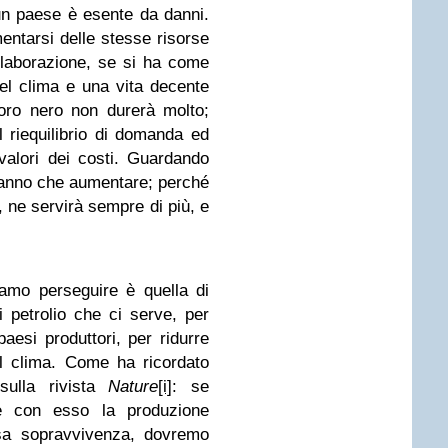
un paese è esente da danni.
entarsi delle stesse risorse
llaborazione, se si ha come
del clima e una vita decente
oro nero non durerà molto;
Il riequilibrio di domanda ed
 valori dei costi. Guardando
otranno che aumentare; perché
, ne servirà sempre di più, e
amo perseguire è quella di
i petrolio che ci serve, per
 paesi produttori, per ridurre
il clima. Come ha ricordato
sulla rivista
Nature
[i]
: se
 e con esso la produzione
ssa sopravvivenza, dovremo