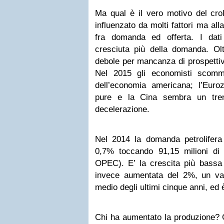
Ma qual è il vero motivo del crol
influenzato da molti fattori ma al
fra domanda ed offerta. I da
cresciuta più della domanda
. Ol
debole
per mancanza di prospettive 
Nel 2015 gli economisti scomme
dell’economia americana; l’Eur
pure e la Cina sembra un tre
decelerazione.
Nel 2014 la domanda petrolifer
0,7% toccando 91,15 milioni di b
OPEC). E’ la crescita più bassa 
invece aumentata del 2%, un va
medio degli ultimi cinque anni, ed è
Chi ha aumentato la produzione
? 