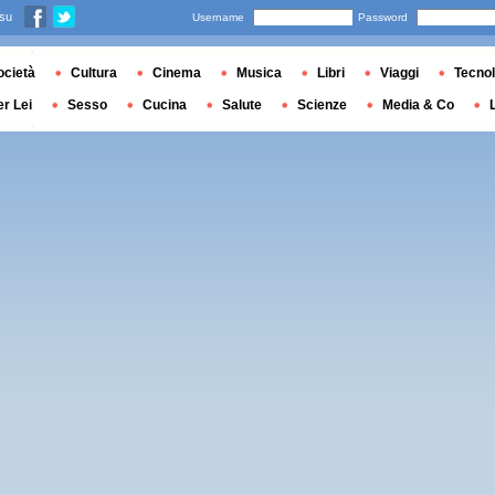
 su
Username
Password
ocietà
Cultura
Cinema
Musica
Libri
Viaggi
Tecnol
er Lei
Sesso
Cucina
Salute
Scienze
Media & Co