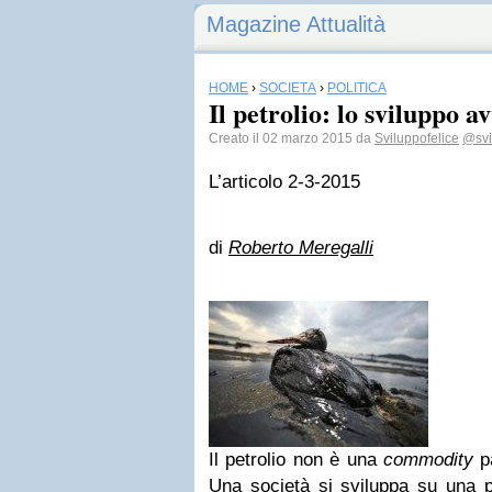
Magazine Attualità
HOME
›
SOCIETÀ
›
POLITICA
Il petrolio: lo sviluppo a
Creato il 02 marzo 2015 da
Sviluppofelice
@svi
L’articolo
2-3-2015
di
Roberto Meregalli
Il petrolio non è una
commodity
pa
Una società si sviluppa su una pi