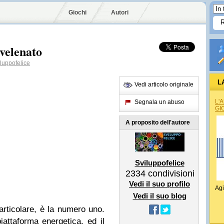
Giochi
Autori
vvelenato
luppofelice
L
Vedi articolo originale
L'
Segnala un abuso
GI
A proposito dell'autore
Sviluppofelice
2334
condivisioni
Vedi il suo profilo
Agi
Vedi il suo blog
rticolare, è la numero uno.
attaforma energetica, ed il