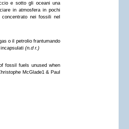
accio e sotto gli oceani una
asciare in atmosfera in pochi
concentrato nei fossili nel
as o il petrolio frantumando
 incapsulati
(n.d r.)
of fossil fuels unused when
 Christophe McGlade1 & Paul