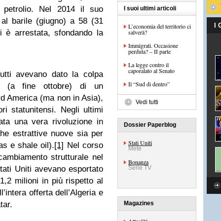
 petrolio. Nel 2014 il suo
I suoi ultimi articoli
 al barile (giugno) a 58 (31
I
L’economia del territorio ci
i è arrestata, sfondando la
salverà?
Immigrati. Occasione
perduta? – II parte
La legge contro il
caporalato al Senato
 tutti avevano dato la colpa
Il “Sud di dentro”
le (a fine ottobre) di un
d America (ma non in Asia),
Vedi tutti
ri statunitensi. Negli ultimi
cata una vera rivoluzione in
Dossier Paperblog
he estrattive nuove sia per
Stati Uniti
s e shale oil).
[1]
Nel corso
Mete
ambiamento strutturale nel
Bonanza
Stati Uniti avevano esportato
Serie TV
1,2 milioni in più rispetto al
’intera offerta dell’Algeria e
tar.
Magazines