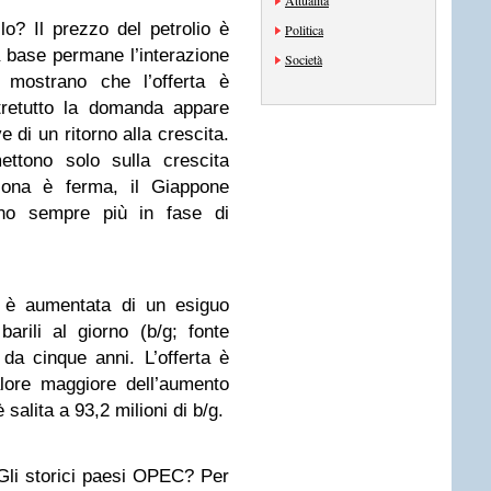
Attualità
lo? Il prezzo del petrolio è
Politica
la base permane l’interazione
Società
ti mostrano che
l’offerta è
tretutto
la domanda appare
di un ritorno alla crescita.
ttono solo sulla crescita
ozona è ferma, il Giappone
no sempre più in fase di
a è aumentata di un esiguo
arili al giorno (b/g; fonte
da cinque anni. L’offerta è
lore maggiore dell’aumento
 salita a 93,2 milioni di b/g.
Gli storici paesi OPEC? Per