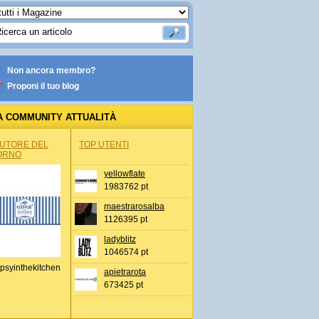
Non ancora membro?
Proponi il tuo blog
A COMMUNITY ATTUALITÀ
AUTORE DEL
TOP UTENTI
ORNO
yellowflate
1983762 pt
maestrarosalba
1126395 pt
ladyblitz
1046574 pt
psyinthekitchen
apietrarota
673425 pt