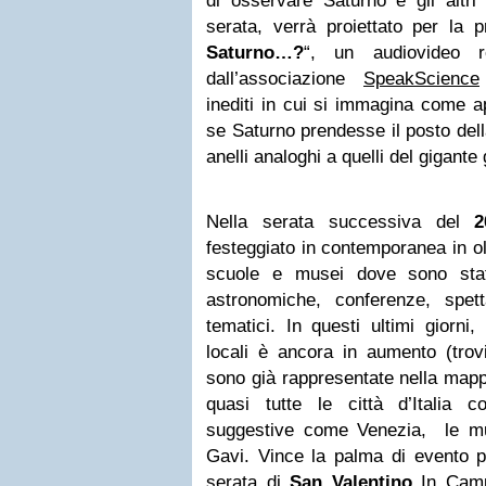
di osservare Saturno e gli altri 
serata, verrà proiettato per la p
Saturno…?
“, un audiovideo re
dall’associazione
SpeakScience
inediti in cui si immagina come ap
se Saturno prendesse il posto del
anelli analoghi a quelli del gigant
Nella serata successiva del
20
festeggiato in contemporanea in oltr
scuole e musei dove sono stati
astronomiche, conferenze, spett
tematici. In questi ultimi giorni, 
locali è ancora in aumento (trov
sono già rappresentate nella map
quasi tutte le città d’Italia co
suggestive come Venezia, le mu
Gavi. Vince la palma di evento pi
serata di
San Valentino
In Campo