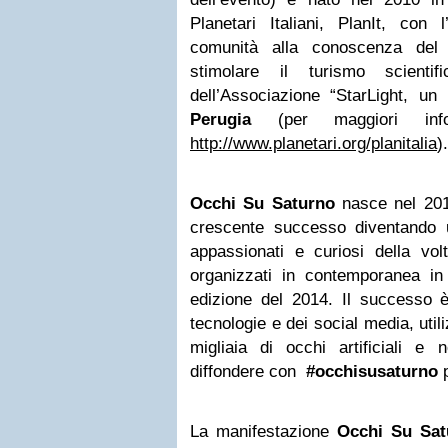
Planetari Italiani, PlanIt, con l
comunità alla conoscenza del
stimolare il turismo scienti
dell’Associazione “StarLight, un 
Perugia
(per maggiori infor
http://www.planetari.org/planitalia
).
Occhi Su Saturno
nasce nel 2012
crescente successo diventando 
appassionati e curiosi della vol
organizzati in contemporanea in 
edizione del 2014. Il successo 
tecnologie e dei social media, utili
migliaia di occhi artificiali e
diffondere con
#occhisusaturno
p
La manifestazione
Occhi Su Sat