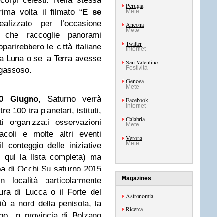
corpi celesti. Nella stessa
Perugia
rima volta il filmato “
E se
Mete
alizzato per l’occasione
Ancona
Mete
che raccoglie panorami
Twitter
parirebbero le città italiane
Internet
la Luna o se la Terra avesse
San Valentino
Festività
e gassoso.
Genova
Mete
 Giugno
, Saturno verrà
Facebook
Internet
e 100 tra planetari, istituti,
Calabria
 organizzati osservazioni
Mete
acoli e molte altri eventi
Verona
Mete
il conteggio delle iniziative
i qui la lista completa) ma
pa di Occhi Su saturno 2015
Magazines
n località particolarmente
ra di Lucca o il Forte del
Astronomia
ù a nord della penisola, la
Ricerca
, in provincia di Bolzano