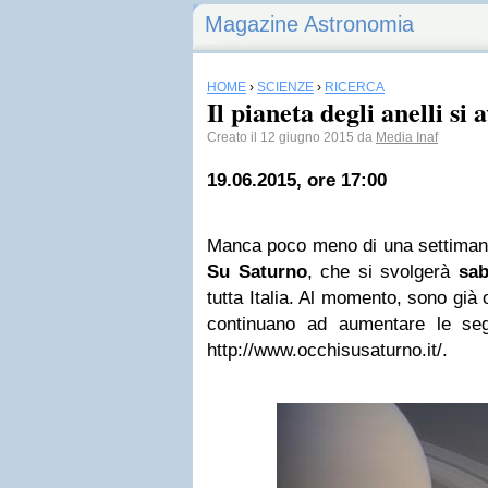
Magazine Astronomia
HOME
›
SCIENZE
›
RICERCA
Il pianeta degli anelli si 
Creato il 12 giugno 2015 da
Media Inaf
19.06.2015, ore 17:00
Manca poco meno di una settimana
Su Saturno
, che si svolgerà
sab
tutta Italia. Al momento, sono già o
continuano ad aumentare le segna
http://www.occhisusaturno.it/.