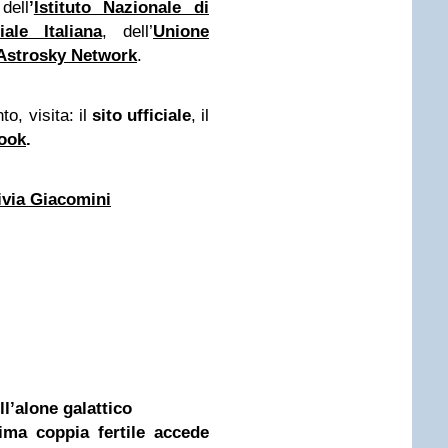
dell
’
Istituto Nazionale di
ale Italiana
, dell’
Unione
Astrosky Network
.
o, visita: il
sito ufficiale
, il
ook
.
ivia Giacomini
ll’alone galattico
ima coppia fertile accede