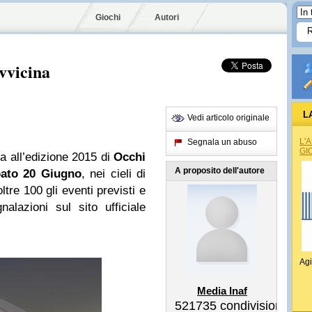
Giochi
Autori
avvicina
L
Vedi articolo originale
L'
Segnala un abuso
GI
 all’edizione 2015 di
Occhi
A proposito dell'autore
ato 20 Giugno
, nei cieli di
ltre 100 gli eventi previsti e
lazioni sul sito ufficiale
Agi
Media Inaf
521735
condivisioni