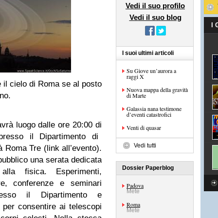
Vedi il suo profilo
Vedi il suo blog
I
I suoi ultimi articoli
Su Giove un’aurora a
raggi X
il cielo di Roma se al posto
Nuova mappa della gravità
rno.
di Marte
Galassia nana testimone
d’eventi catastrofici
vrà luogo dalle ore 20:00 di
Venti di quasar
resso il Dipartimento di
Vedi tutti
à Roma Tre (link all’evento).
pubblico una serata dedicata
Dossier Paperblog
lla fisica. Esperimenti,
tre, conferenze e seminari
Padova
Mete
resso il Dipartimento e
Roma
 per consentire ai telescopi
Mete