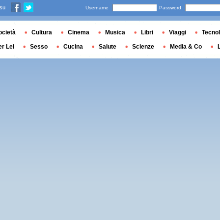
 su
Username
Password
ocietà
Cultura
Cinema
Musica
Libri
Viaggi
Tecnol
er Lei
Sesso
Cucina
Salute
Scienze
Media & Co