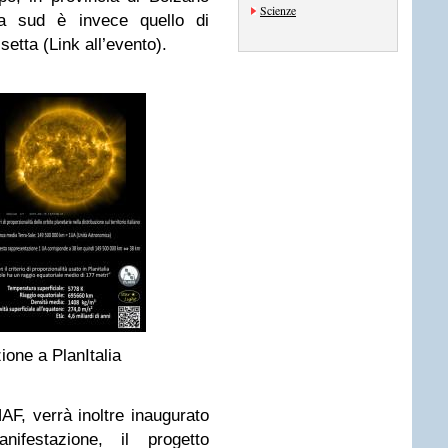
Scienze
ù a sud è invece quello di
setta (Link all’evento).
ione a PlanItalia
NAF, verrà inoltre inaugurato
festazione, il progetto