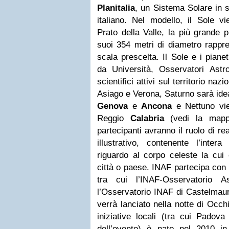
Planitalia
, un Sistema Solare in sc
italiano. Nel modello, il Sole v
Prato della Valle, la più grande 
suoi 354 metri di diametro rappre
scala prescelta. Il Sole e i piane
da Università, Osservatori Astr
scientifici attivi sul territorio na
Asiago e Verona, Saturno sarà ide
Genova
e
Ancona
e Nettuno vie
Reggio
Calabria
(vedi la mappa
partecipanti avranno il ruolo di re
illustrativo, contenente l’inte
riguardo al corpo celeste la cui 
città o paese. INAF partecipa con 
tra cui l’INAF-Osservatorio 
l’Osservatorio INAF di Castelmauro
verrà lanciato nella notte di Occ
iniziative locali (tra cui Padova
dell’evento) è nato nel 2010 in