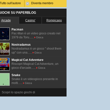
Tutto sull'autore
Diventa membro
 GIOCHI SU PAPERBLOG
Arcade
Casino'
Rompicapo
Pacman
Pac-Man é un video gioco creato nel
1979 da Toru......
Gioca
Nostradamus
Nostradamus è un gioco " shoot them
up" con una......
Gioca
Magical Cat Adventure
Riscopri Magical Cat Adventure, un
gioco d'arcade......
Gioca
Snake
Snake è un videogioco presente in
molti......
Gioca
Scopri lo spazio giochi di