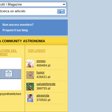
Non ancora membro?
Proponi il tuo blog
A COMMUNITY ASTRONOMIA
AUTORE DEL
TOP UTENTI
ORNO
zonwu
469484 pt
hugor
428421 pt
salvaleforeste
389755 pt
psyinthekitchen
alexprota
370502 pt