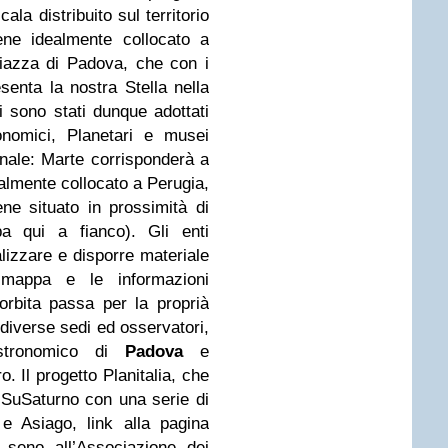
ala distribuito sul territorio
iene idealmente collocato a
piazza di Padova, che con i
senta la nostra Stella nella
ti sono stati dunque adottati
onomici, Planetari e musei
zionale: Marte corrisponderà a
almente collocato a Perugia,
ne situato in prossimità di
 qui a fianco). Gli enti
alizzare e disporre materiale
ra mappa e le informazioni
orbita passa per la proprià
diverse sedi ed osservatori,
Astronomico di
Padova
e
. Il progetto Planitalia, che
hiSuSaturno con una serie di
 e Asiago, link alla pagina
 seno all’Associazione dei