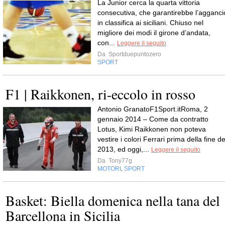
La Junior cerca la quarta vittoria
consecutiva, che garantirebbe l’agganci
in classifica ai siciliani. Chiuso nel
migliore dei modi il girone d’andata,
con...
Leggere il seguito
Da
Sportduepuntozero
SPORT
F1 | Raikkonen, ri-eccolo in rosso
Antonio GranatoF1Sport.itRoma, 2
gennaio 2014 – Come da contratto
Lotus, Kimi Raikkonen non poteva
vestire i colori Ferrari prima della fine de
2013, ed oggi,...
Leggere il seguito
Da
Tony77g
MOTORI
SPORT
,
Basket: Biella domenica nella tana del
Barcellona in Sicilia