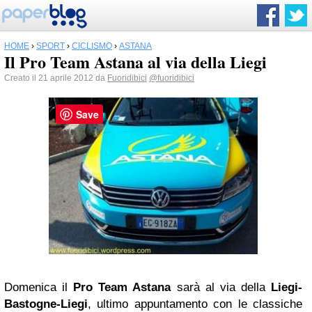
HOME
›
SPORT
›
CICLISMO
›
ASTANA
Il Pro Team Astana al via della Liegi
Creato il 21 aprile 2012 da
Fuoridibici
@fuoridibici
Save
Domenica il
Pro Team Astana
sarà al via della
Liegi-
Bastogne-Liegi
, ultimo appuntamento con le classiche