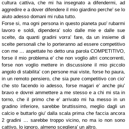
cultura cattiva, che mi ha insegnato a difendermi, ad
aggredire e a dover difendere il mio giardino perche’ se lo
aiuto adesso domani mi ruba tutto.
Forse si, ma ogni persona in questo pianeta puo’ rubarmi
lavoro e soldi, dipendera’ solo dalle mie e dalle sue
scelte, da quanti gradini vorra’ fare, da un insieme di
scelte personali che lo porteranno ad essere competitivo
con me … aspettate ho detto una parola COMPETITIVO,
forse il mio problema e’ che non voglio altri concorrenti,
forse non voglio mettere in discussione il mio piccolo
angolo di stabilita’ con persone mai viste, forse ho paura,
in un remoto pensiero, che sia pure competitivo con cio’
che sto facendo io adesso, forse magari e’ anche piu’
bravo e dovrei ammettere a me stesso e a chi mi sta in
torno, che il primo che e’ arrivato mi ha messo in un
gradino inferiore, sarebbe bruttissimo, meglio dagli un
calcio e buttarlo giu’ dalla scala prima che faccia ancora
2 gradini … sarebbe troppo vicino, no ma io non sono
cattivo, lo ignoro, almeno scegliera’ un altro.