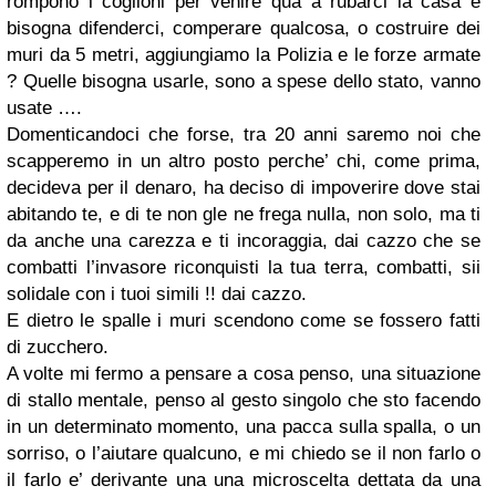
rompono i coglioni per venire qua a rubarci la casa e
bisogna difenderci, comperare qualcosa, o costruire dei
muri da 5 metri, aggiungiamo la Polizia e le forze armate
? Quelle bisogna usarle, sono a spese dello stato, vanno
usate ….
Domenticandoci che forse, tra 20 anni saremo noi che
scapperemo in un altro posto perche’ chi, come prima,
decideva per il denaro, ha deciso di impoverire dove stai
abitando te, e di te non gle ne frega nulla, non solo, ma ti
da anche una carezza e ti incoraggia, dai cazzo che se
combatti l’invasore riconquisti la tua terra, combatti, sii
solidale con i tuoi simili !! dai cazzo.
E dietro le spalle i muri scendono come se fossero fatti
di zucchero.
A volte mi fermo a pensare a cosa penso, una situazione
di stallo mentale, penso al gesto singolo che sto facendo
in un determinato momento, una pacca sulla spalla, o un
sorriso, o l’aiutare qualcuno, e mi chiedo se il non farlo o
il farlo e’ derivante una una microscelta dettata da una