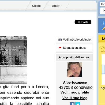
Giochi
Autori
L
Vedi articolo originale
L'
Segnala un abuso
GI
A proposito dell'autore
Albertocapece
 gita fuori porta a Londra,
437058
condivisioni
Agi
ioni essendo discretamente
Vedi il suo profilo
esprimendo appieno nel suo
Vedi il suo blog
utta la possibile banalità