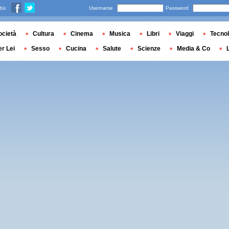
 su
Username
Password
ocietà
Cultura
Cinema
Musica
Libri
Viaggi
Tecnol
er Lei
Sesso
Cucina
Salute
Scienze
Media & Co