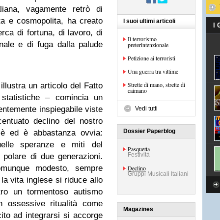
taliana, vagamente retrò di
a e cosmopolita, ha creato
I suoi ultimi articoli
I
rca di fortuna, di lavoro, di
Il terrorismo
nale e di fuga dalla palude
preterintenzionale
Petizione ai terroristi
Una guerra tra vittime
Strette di mano, strette di
lustra un articolo del Fatto
caimano
tatistiche – comincia un
rentemente inspiegabile viste
Vedi tutti
entuato declino del nostro
Dossier Paperblog
’è ed è abbastanza ovvia:
uelle speranze e miti del
Pasquetta
Festività
a polare di due generazioni.
omunque modesto, sempre
Declino
Gruppi Musicali Italiani
a vita inglese si riduce allo
ntro un tormentoso autismo
n ossessive ritualità come
Magazines
cito ad integrarsi si accorge