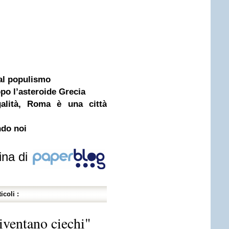
al populismo
po l’asteroide Grecia
galità, Roma è una città
ndo noi
ina di
icoli :
iventano ciechi"