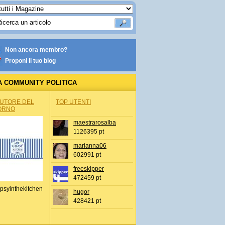
Non ancora membro?
Proponi il tuo blog
A COMMUNITY POLITICA
AUTORE DEL
TOP UTENTI
ORNO
maestrarosalba
1126395 pt
marianna06
602991 pt
freeskipper
472459 pt
psyinthekitchen
hugor
428421 pt