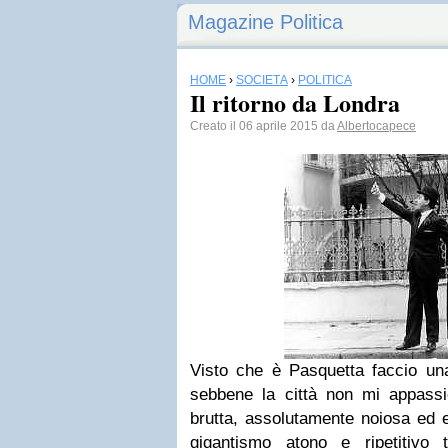
Magazine Politica
HOME
›
SOCIETÀ
›
POLITICA
Il ritorno da Londra
Creato il 06 aprile 2015 da
Albertocapece
Visto che è Pasquetta faccio una
sebbene la città non mi appass
brutta, assolutamente noiosa ed 
gigantismo atono e ripetitivo t