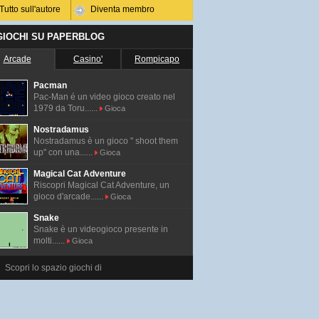
Tutto sull'autore
Diventa membro
 GIOCHI SU PAPERBLOG
Arcade
Casino'
Rompicapo
Pacman
Pac-Man é un video gioco creato nel
1979 da Toru......
Gioca
Nostradamus
Nostradamus è un gioco " shoot them
up" con una......
Gioca
Magical Cat Adventure
Riscopri Magical Cat Adventure, un
gioco d'arcade......
Gioca
Snake
Snake è un videogioco presente in
molti......
Gioca
Scopri lo spazio giochi di