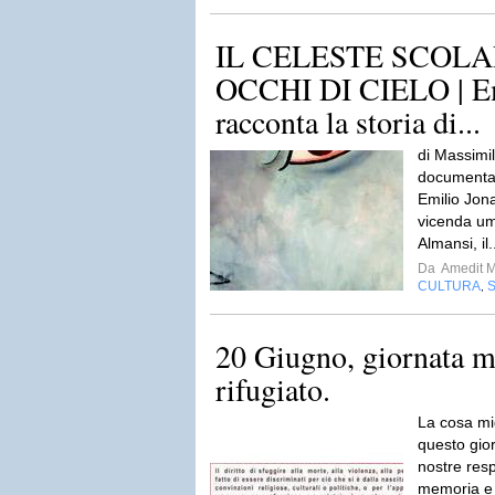
IL CELESTE SCOLA
OCCHI DI CIELO | Em
racconta la storia di...
di Massimi
documental
Emilio Jona
vicenda um
Almansi, il.
Da
Amedit 
CULTURA
,
20 Giugno, giornata m
rifugiato.
La cosa mi
questo gior
nostre res
memoria e a