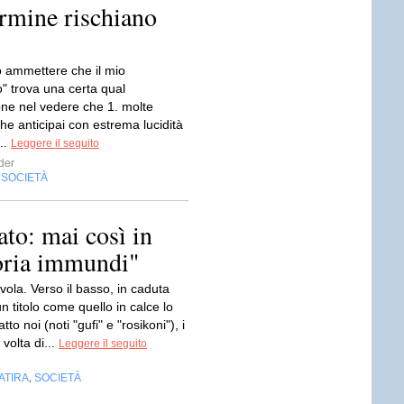
rmine rischiano
o ammettere che il mio
" trova una certa qual
one nel vedere che 1. molte
e anticipai con estrema lucidità
...
Leggere il seguito
der
SOCIETÀ
,
to: mai così in
loria immundi"
ola. Verso il basso, in caduta
un titolo come quello in calce lo
to noi (noti "gufi" e "rosikoni"), i
 volta di...
Leggere il seguito
ATIRA
SOCIETÀ
,