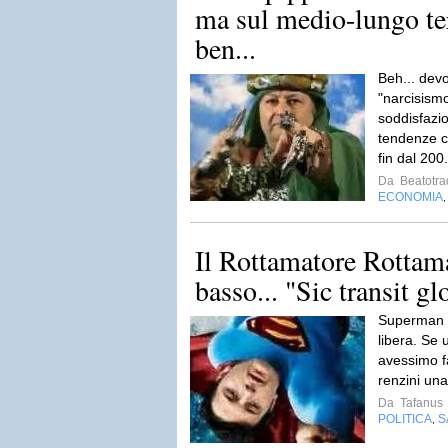
ma sul medio-lungo te
ben...
Beh... dev
"narcisismo
soddisfazi
tendenze ch
fin dal 200
Da
Beatotra
ECONOMIA
Il Rottamatore Rottama
basso... "Sic transit g
Superman v
libera. Se 
avessimo fat
renzini una
Da
Tafanus
POLITICA
S
,