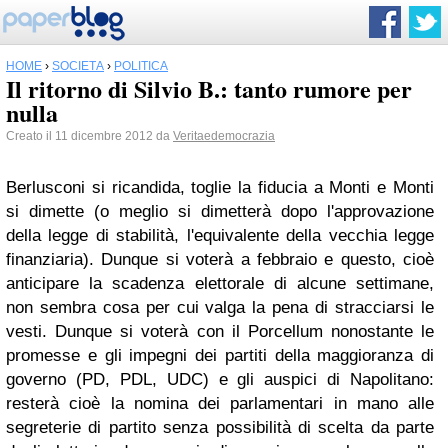
HOME
›
SOCIETÀ
›
POLITICA
Il ritorno di Silvio B.: tanto rumore per
nulla
Creato il 11 dicembre 2012 da
Veritaedemocrazia
Berlusconi si ricandida, toglie la fiducia a Monti e Monti
si dimette (o meglio si dimetterà dopo l'approvazione
della legge di stabilità, l'equivalente della vecchia legge
finanziaria). Dunque si voterà a febbraio e questo, cioè
anticipare la scadenza elettorale di alcune settimane,
non sembra cosa per cui valga la pena di stracciarsi le
vesti. Dunque si voterà con il Porcellum nonostante le
promesse e gli impegni dei partiti della maggioranza di
governo (PD, PDL, UDC) e gli auspici di Napolitano:
resterà cioè la nomina dei parlamentari in mano alle
segreterie di partito senza possibilità di scelta da parte