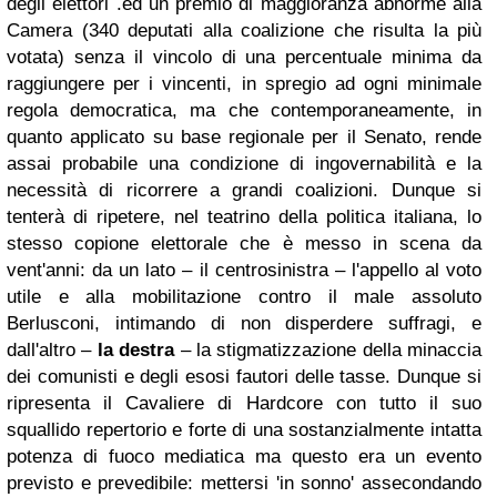
degli elettori .ed un premio di maggioranza abnorme alla
Camera (340 deputati alla coalizione che risulta la più
votata) senza il vincolo di una percentuale minima da
raggiungere per i vincenti, in spregio ad ogni minimale
regola democratica, ma che contemporaneamente, in
quanto applicato su base regionale per il Senato, rende
assai probabile una condizione di ingovernabilità e la
necessità di ricorrere a grandi coalizioni. Dunque si
tenterà di ripetere, nel teatrino della politica italiana, lo
stesso copione elettorale che è messo in scena da
vent'anni: da un lato – il centrosinistra – l'appello al voto
utile e alla mobilitazione contro il male assoluto
Berlusconi, intimando di non disperdere suffragi, e
dall'altro –
la destra
– la stigmatizzazione della minaccia
dei comunisti e degli esosi fautori delle tasse. Dunque si
ripresenta il Cavaliere di Hardcore con tutto il suo
squallido repertorio e forte di una sostanzialmente intatta
potenza di fuoco mediatica ma questo era un evento
previsto e prevedibile: mettersi 'in sonno' assecondando