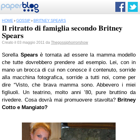
HOME
›
GOSSIP
›
BRITNEY SPEARS
Il ritratto di famiglia secondo Britney
Spears
Creato il 03 maggio 2011 da
Thegossiphorrorshow
Sorella
Spears
è tornata ad essere la mamma modello
che tutte dovrebbero prendere ad esempio. Lei, con in
mano un brocca di cui non conosce il contenuto, sorride
alla macchina fotografica, sorride a tutti noi, come per
dire “Visto, che brava mamma sono. Abbevero i miei
figliuoli. Un teatrino, molto anni ’80, pure bruttino da
rivedere. Cosa dovrà mai promuovere stavolta?
Britney
Cotto e Mangiato?