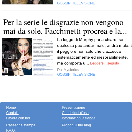
GOSSIP
TELEVISIONE
,
Per la serie le disgrazie non vengono
mai da sole. Facchinetti procrea e la...
La legge di Murphy parla chiaro, se
qualcosa può andar male, andrà male. 
il peggio è non solo che c’azzecca
sistematicamente ed inesorabilmente,
ma comporta u...
Leggere il seguito
Da
Mysterics
GOSSIP
TELEVISIONE
,
Home
Presentazione
Contatti
Condizioni d'uso
Lavora con noi
Informazioni azienda
Rassegna stampa
Proponi il tuo blog
F.A.Q.