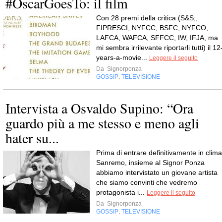
#OscarGoesTo: il film
Con 28 premi della critica (S&S;,
FIPRESCI, NYFCC, BSFC, NYFCO,
LAFCA, WAFCA, SFFCC, IW, IFJA, ma
mi sembra irrilevante riportarli tutti) il 12
years-a-movie...
Leggere il seguito
Da
Signorponza
GOSSIP
TELEVISIONE
,
Intervista a Osvaldo Supino: “Ora
guardo più a me stesso e meno agli
hater su...
Prima di entrare definitivamente in clima
Sanremo, insieme al Signor Ponza
abbiamo intervistato un giovane artista
che siamo convinti che vedremo
protagonista i...
Leggere il seguito
Da
Signorponza
GOSSIP
TELEVISIONE
,