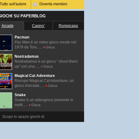
Tutto sull'autore
Diventa membro
 GIOCHI SU PAPERBLOG
Arcade
Casino'
Rompicapo
Pacman
Pac-Man é un video gioco creato nel
1979 da Toru......
Gioca
Nostradamus
Nostradamus è un gioco " shoot them
up" con una......
Gioca
Magical Cat Adventure
Riscopri Magical Cat Adventure, un
gioco d'arcade......
Gioca
Snake
Snake è un videogioco presente in
molti......
Gioca
Scopri lo spazio giochi di