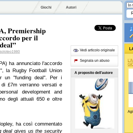
Giochi
Autori
PA, Premiership
cordo per il
 deal”
L
Vedi articolo originale
soloteo1980
L'
Segnala un abuso
PA) ha annunciato l'accordo
GI
s", la Rugby Football Union
A proposito dell'autore
 un "funding deal". Per i
 di £7m verranno versati e
 personal development and
 degli attuali 650 e oltre
Agi
Hopley, ha così commentato
g deal gives us the security