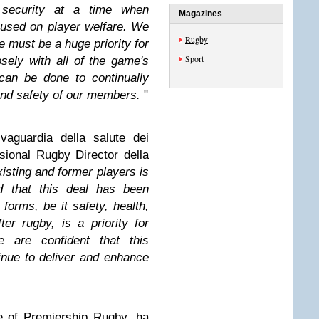
d security at a time when
Magazines
focused on player welfare. We
Rugby
e must be a huge priority for
Sport
sely with all of the game's
can be done to continually
and safety of our members.
"
alvaguardia della salute dei
sional Rugby Director della
xisting and former players is
d that this deal has been
 forms, be it safety, health,
ter rugby, is a priority for
are confident that this
inue to deliver and enhance
e of Premiership Rugby, ha