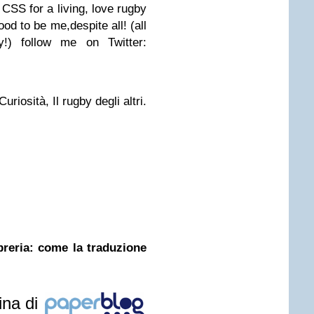
CSS for a living, love rugby
od to be me,despite all! (all
!) follow me on Twitter:
riosità, Il rugby degli altri.
ibreria: come la traduzione
ina di