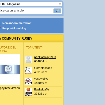
Non ancora membro?
Proponi il tuo blog
A COMMUNITY RUGBY
AUTORE DEL
TOP UTENTI
ORNO
pablitosway1983
604854 pt
Corrintoscana
489198 pt
vesuviolive
445069 pt
psyinthekitchen
Basketcaffe
378351 pt