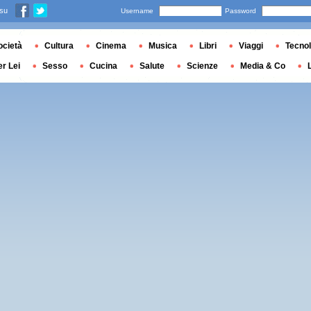
 su
Username
Password
ocietà
Cultura
Cinema
Musica
Libri
Viaggi
Tecnol
er Lei
Sesso
Cucina
Salute
Scienze
Media & Co