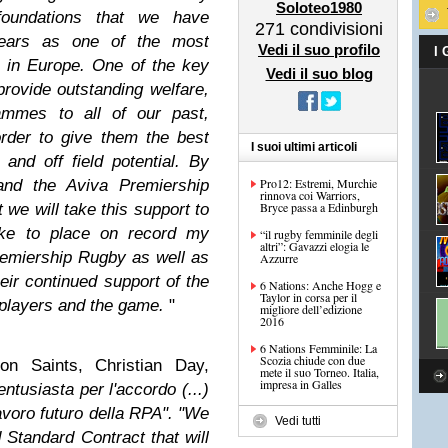
Soloteo1980
foundations that we have
271
condivisioni
years as one of the most
Vedi il suo profilo
I
s in Europe. One of the key
Vedi il suo blog
provide outstanding welfare,
ammes to all of our past,
rder to give them the best
I suoi ultimi articoli
and off field potential. By
Pro12: Estremi, Murchie
and the Aviva Premiership
rinnova coi Warriors,
Bryce passa a Edinburgh
 we will take this support to
like to place on record my
“il rugby femminile degli
altri”: Gavazzi elogia le
emiership Rugby as well as
Azzurre
ir continued support of the
6 Nations: Anche Hogg e
Taylor in corsa per il
 players and the game.
"
migliore dell’edizione
2016
6 Nations Femminile: La
Scozia chiude con due
on Saints, Christian Day,
mete il suo Torneo. Italia,
impresa in Galles
entusiasta per l'accordo (...)
lavoro futuro della RPA". "We
Vedi tutti
Standard Contract that will