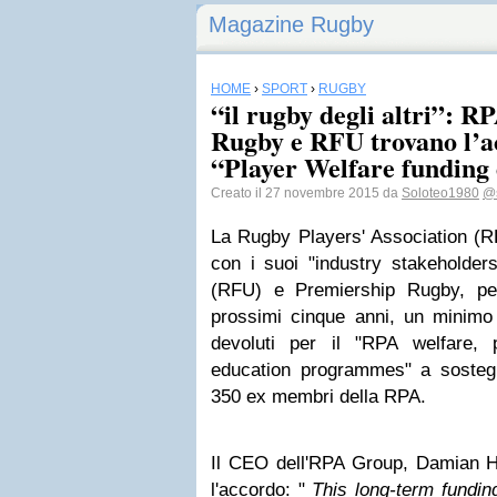
Magazine Rugby
HOME
›
SPORT
›
RUGBY
“il rugby degli altri”: R
Rugby e RFU trovano l’ac
“Player Welfare funding
Creato il 27 novembre 2015 da
Soloteo1980
@
La Rugby Players' Association (R
con i suoi "industry stakeholder
(RFU) e Premiership Rugby, per
prossimi cinque anni, un minimo
devoluti per il "RPA welfare,
education programmes" a sostegno
350 ex membri della RPA.
Il CEO dell'RPA Group, Damian 
l'accordo: "
This long-term fundin