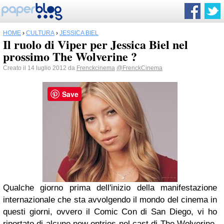
HOME
›
CULTURA
›
JESSICA BIEL
Il ruolo di Viper per Jessica Biel nel
prossimo The Wolverine ?
Creato il 14 luglio 2012 da
Frenckcinema
@FrenckCinema
Save
Qualche giorno prima dell'inizio della manifestazione
internazionale che sta avvolgendo il mondo del cinema in
questi giorni, ovvero il Comic Con di San Diego, vi ho
riportato di alcune new entries nel cast di The Wolverine,