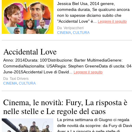
Jessica Biel Usa, 2014 genere,
commedia durata, Se qualcuno ancora
non lo sapesse diciamo subito che
"Accidental Love" è...
Leggere il seguito
Da
Veripaccheri
CINEMA
CULTURA
,
Accidental Love
Anno: 2014Durata: 100'Distribuzione: Barter MultimediaGenere:
CommediaNazionalita: USARegia: Stephen GreeneData di uscita: 04
June-2015Accidental Love di David...
Leggere il seguito
Da
Taxi Drivers
CINEMA
CULTURA
,
Cinema, le novità: Fury, La risposta è
nelle stelle e Le regole del caos
La prima settimana di Giugno ci regala
delle novità da scoprire: da Fury di Davi
Ayer a La risposta è nelle stelle di