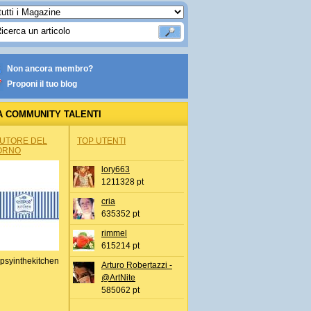
Non ancora membro?
Proponi il tuo blog
A COMMUNITY TALENTI
AUTORE DEL
TOP UTENTI
ORNO
lory663
1211328 pt
cria
635352 pt
rimmel
615214 pt
psyinthekitchen
Arturo Robertazzi -
@ArtNite
585062 pt