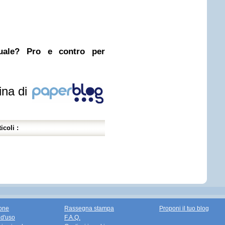
nuale? Pro e contro per
ina di
icoli :
one
Rassegna stampa
Proponi il tuo blog
 d'uso
F.A.Q.