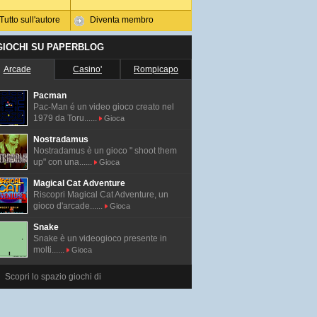
Tutto sull'autore
Diventa membro
 GIOCHI SU PAPERBLOG
Arcade
Casino'
Rompicapo
Pacman
Pac-Man é un video gioco creato nel
1979 da Toru......
Gioca
Nostradamus
Nostradamus è un gioco " shoot them
up" con una......
Gioca
Magical Cat Adventure
Riscopri Magical Cat Adventure, un
gioco d'arcade......
Gioca
Snake
Snake è un videogioco presente in
molti......
Gioca
Scopri lo spazio giochi di