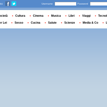
 su
Username
Password
ocietà
Cultura
Cinema
Musica
Libri
Viaggi
Tecnol
er Lei
Sesso
Cucina
Salute
Scienze
Media & Co