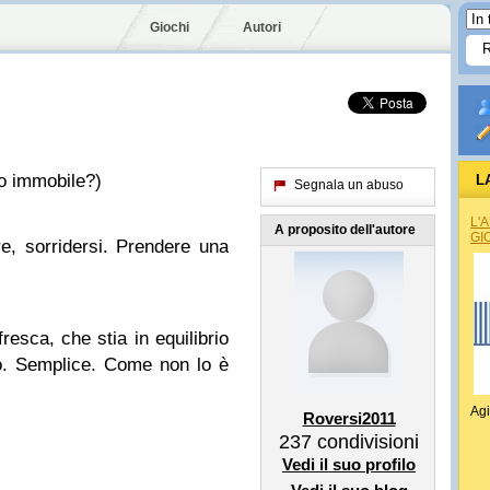
Giochi
Autori
o immobile?)
L
Segnala un abuso
L'
A proposito dell'autore
GI
re, sorridersi. Prendere una
resca, che stia in equilibrio
to. Semplice. Come non lo è
Agi
Roversi2011
237
condivisioni
Vedi il suo profilo