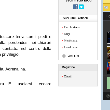
Vedi il suo blog
I
I suoi ultimi articoli
Piccole stanze
Luigi
occare terra con i piedi e
Mesticheria
ta, perdendosi nei chiarori
I need more
 contatto, nel centro della
 privilegio.
Vedi tutti
Magazine
ia. Adrenalina.
Talenti
ra E Lasciarsi Leccare