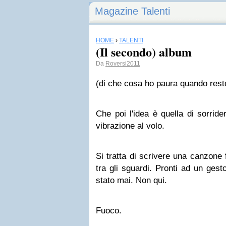
Magazine Talenti
HOME
›
TALENTI
(Il secondo) album
Da
Roversi2011
(di che cosa ho paura quando rest
Che poi l'idea è quella di sorride
vibrazione al volo.
Si tratta di scrivere una canzone f
tra gli sguardi. Pronti ad un ges
stato mai. Non qui.
Fuoco.