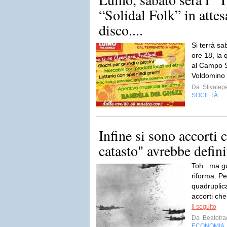
“Solidal Folk” in atte
disco....
Si terrà sa
ore 18, la 
al Campo Sp
Voldomino 
Da
Stivalep
SOCIETÀ
Infine si sono accorti 
catasto" avrebbe defini
Toh...ma gu
riforma. Pe
quadruplica
accorti che
il seguito
Da
Beatotra
ECONOMIA