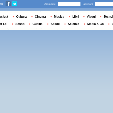
 su
Username
Password
ocietà
Cultura
Cinema
Musica
Libri
Viaggi
Tecnol
er Lei
Sesso
Cucina
Salute
Scienze
Media & Co