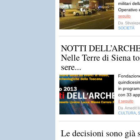
militari de
Operativo 
seguito
Da
Stivalep
SOCIETÀ
NOTTI DELL’ARCHE
Nelle Terre di Siena to
sere...
Fondazione
quindicesi
in program
con 33 app
il seguito
Da
Amedit 
CULTURA
,
Le decisioni sono già s