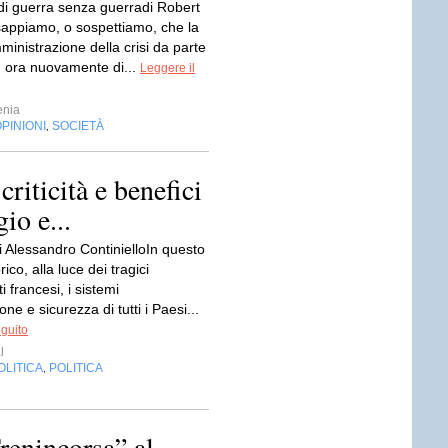
i guerra senza guerradi Robert
 sappiamo, o sospettiamo, che la
inistrazione della crisi da parte
, ora nuovamente di...
Leggere il
enia
PINIONI
SOCIETÀ
,
criticità e benefici
io e...
i Alessandro ContinielloIn questo
ico, alla luce dei tragici
 francesi, i sistemi
one e sicurezza di tutti i Paesi...
eguito
l
OLITICA
POLITICA
,
renincorsa” al