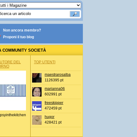
Non ancora membro?
Proponi il tuo blog
A COMMUNITY SOCIETÀ
AUTORE DEL
TOP UTENTI
ORNO
maestrarosalba
1126395 pt
marianna06
602991 pt
freeskipper
472459 pt
psyinthekitchen
hugor
428421 pt