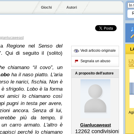
Giochi
Autori
gianlucaweast
lla
Regione
nel
Senso del
L
Vedi articolo originale
 Qui di seguito il (solito)
L'
Segnala un abuso
GI
che chiamano “il covo”, un
A proposito dell'autore
Lobo
ha il naso piatto. L'aria
rso le narici, fischia. Non è
a è sfrigolio. Lobo è la forma
uoi amici lo chiamano così
pi pugni in testa per avere,
zioni ancora. Senza di lui,
Agi
sterebbe più da tempo, li
 un carro armato. L'altro è
Gianlucaweast
12262
condivisioni
capisci perché lo chiamano