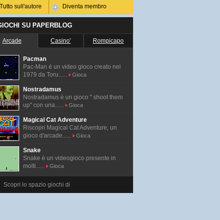
Tutto sull'autore
Diventa membro
 GIOCHI SU PAPERBLOG
Arcade
Casino'
Rompicapo
Pacman
Pac-Man é un video gioco creato nel
1979 da Toru......
Gioca
Nostradamus
Nostradamus è un gioco " shoot them
up" con una......
Gioca
Magical Cat Adventure
Riscopri Magical Cat Adventure, un
gioco d'arcade......
Gioca
Snake
Snake è un videogioco presente in
molti......
Gioca
Scopri lo spazio giochi di