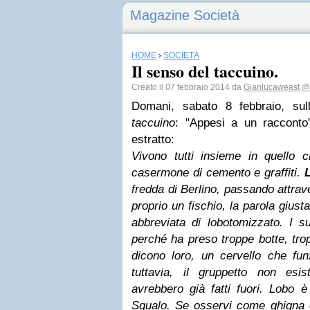
Magazine Società
HOME
›
SOCIETÀ
Il senso del taccuino.
Creato il 07 febbraio 2014 da
Gianlucaweast
@
Domani, sabato 8 febbraio, su
taccuino
: "Appesi a un racconto".
estratto:
Vivono tutti insieme in quello 
casermone di cemento e graffiti.
fredda di Berlino, passando attrave
proprio un fischio, la parola giust
abbreviata di lobotomizzato. I s
perché ha preso troppe botte, trop
dicono loro, un cervello che fun
tuttavia, il gruppetto non esi
avrebbero già fatti fuori. Lobo è
Squalo. Se osservi come ghigna 