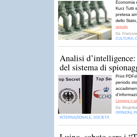
Economia d
Kurz Tutti
pretesa amm
dello Stato
seguito
Da
Francos
CULTURA
O
,
Analisi d’intelligence: 
del sistema di spionagg
Print PDFd
periodo stor
accadimenti
d’informazi
Leggere il s
Da
Blogloba
OPINIONI
P
,
INTERNAZIONALE
SOCIETÀ
,
Luino, sabato sera i “T