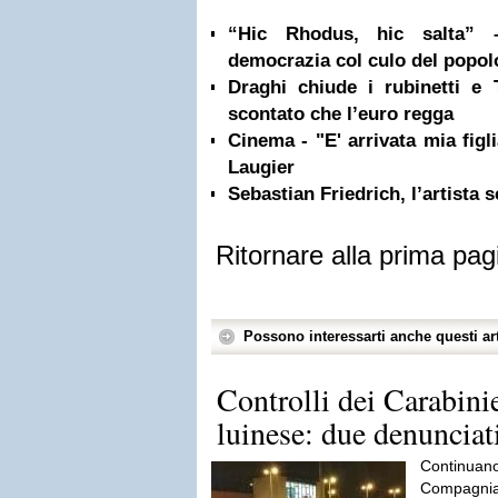
“Hic Rhodus, hic salta” 
democrazia col culo del popol
Draghi chiude i rubinetti e
scontato che l’euro regga
Cinema - "E' arrivata mia figl
Laugier
Sebastian Friedrich, l’artista 
Ritornare alla prima pag
Possono interessarti anche questi art
Controlli dei Carabini
luinese: due denunciat
Continuano 
Compagnia 