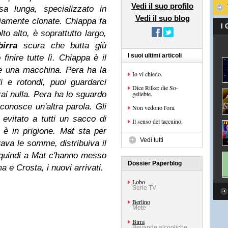
Vedi il suo profilo
a lunga, specializzato in
Vedi il suo blog
viamente clonate. Chiappa fa
I
to alto, è soprattutto largo,
birra
scura che butta giù
I suoi ultimi articoli
inire tutte lì. Chiappa è il
re una macchina. Pera ha la
Io vi chiedo.
i e rotondi, puoi guardarci
Dice Rilke: die So-
rai nulla. Pera ha lo sguardo
geliebte.
onosce un'altra parola. Gli
Non vedono l'ora.
 evitato a tutti un sacco di
Il senso del taccuino.
è in prigione. Mat sta per
Vedi tutti
irava le somme, distribuiva il
, quindi a Mat c'hanno messo
Dossier Paperblog
a e Crosta, i nuovi arrivati.
Lobo
Serie TV
Berlino
Mete
Birra
Bevande alcooliche