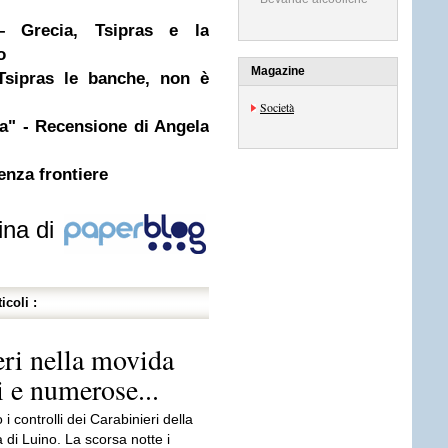
– Grecia, Tsipras e la
o
Magazine
 Tsipras le banche, non è
Società
ia" - Recensione di Angela
senza frontiere
ina di
icoli :
eri nella movida
i e numerose...
i controlli dei Carabinieri della
di Luino. La scorsa notte i