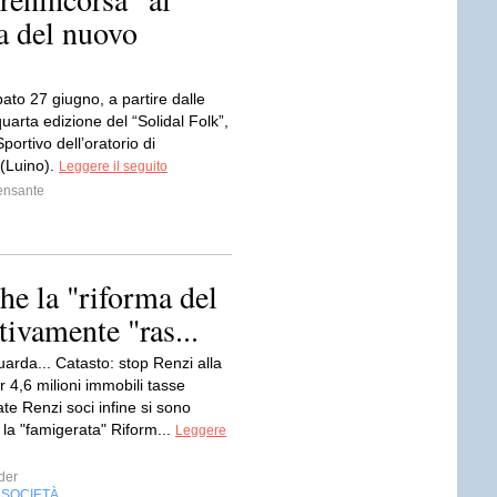
sa del nuovo
bato 27 giugno, a partire dalle
quarta edizione del “Solidal Folk”,
ortivo dell’oratorio di
(Luino).
Leggere il seguito
ensante
che la "riforma del
tivamente "ras...
arda... Catasto: stop Renzi alla
r 4,6 milioni immobili tasse
te Renzi soci infine si sono
 la "famigerata" Riform...
Leggere
der
SOCIETÀ
,