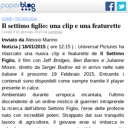
HOME
›
TECNOLOGIA
Il settimo figlio: una clip e una featurette
Creato il 16 gennaio 2015 da
Lightman
Inviato da
Alessio Marino
Notizia | 16/01/2015
( ore 12:15 )
:
Universal Pictures
ha
rilasciato una nuova clip e featurette de
Il Settimo
Figlio
, il film con
Jeff Bridges, Ben Barnes e Julianne
Moore
, diretto da
Sergei Bodrov
ed in arrivo nelle sale
italiane il prossimo 19 Febbraio 2015. Entrambi i
contenuti sono disponibili come sempre tramite il player
presente in calce.
Ambientato durante un'epoca incantata, l'ultimo
discendente di un ordine mistico di guerrieri intraprende
la ricerca dell'ultimo Settimo Figlio, l'eroe delle profezie
nato con incredibili poteri. Strappato dal suo tranquillo
lavoro di agricoltore, il giovane eroe si imbarca in