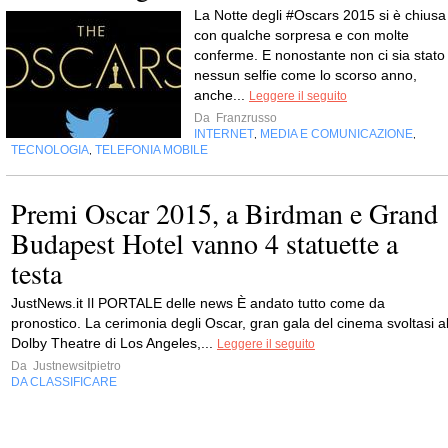
La Notte degli #Oscars 2015 si è chiusa
con qualche sorpresa e con molte
conferme. E nonostante non ci sia stato
nessun selfie come lo scorso anno,
anche...
Leggere il seguito
Da
Franzrusso
INTERNET
MEDIA E COMUNICAZIONE
,
,
TECNOLOGIA
TELEFONIA MOBILE
,
Premi Oscar 2015, a Birdman e Grand
Budapest Hotel vanno 4 statuette a
testa
JustNews.it Il PORTALE delle news È andato tutto come da
pronostico. La cerimonia degli Oscar, gran gala del cinema svoltasi a
Dolby Theatre di Los Angeles,...
Leggere il seguito
Da
Justnewsitpietro
DA CLASSIFICARE