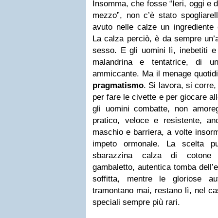
Insomma, che fosse “Ieri, oggi e 
mezzo”, non c’è stato spogliarel
avuto nelle calze un ingrediente
La calza perciò, è da sempre un’a
sesso. E gli uomini lì, inebetiti 
malandrina e tentatrice, di 
ammiccante. Ma il menage quotidi
pragmatismo
. Si lavora, si corr
per fare le civette e per giocare 
gli uomini combatte, non amoregg
pratico, veloce e resistente, a
maschio e barriera, a volte insor
impeto ormonale. La scelta pu
sbarazzina calza di cotone o 
gambaletto, autentica tomba dell’e
soffitta, mentre le gloriose a
tramontano mai, restano lì, nel ca
speciali sempre più rari.