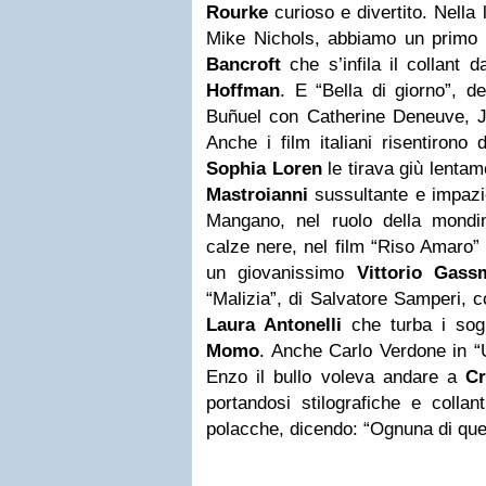
Rourke
curioso e divertito. Nella 
Mike Nichols, abbiamo un primo
Bancroft
che s’infila il collant 
Hoffman
. E “Bella di giorno”, d
Buñuel con Catherine Deneuve, Je
Anche i film italiani risentirono
Sophia Loren
le tirava giù lentam
Mastroianni
sussultante e impazi
Mangano, nel ruolo della mondi
calze nere, nel film “Riso Amaro”
un giovanissimo
Vittorio Gass
“Malizia”, di Salvatore Samperi, 
Laura Antonelli
che turba i sog
Momo
. Anche Carlo Verdone in “U
Enzo il bullo voleva andare a
Cr
portandosi stilografiche e colla
polacche, dicendo: “Ognuna di ques