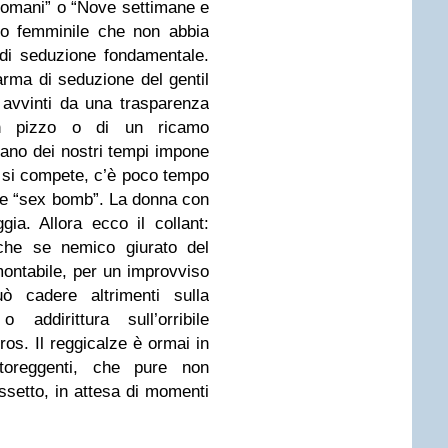
domani” o “Nove settimane e
lo femminile che non abbia
 di seduzione fondamentale.
rma di seduzione del gentil
e avvinti da una trasparenza
un pizzo o di un ricamo
ano dei nostri tempi impone
e, si compete, c’è poco tempo
alle “sex bomb”. La donna con
ia. Allora ecco il collant:
nche se nemico giurato del
montabile, per un improvviso
ò cadere altrimenti sulla
addirittura sull’orribile
ros. Il reggicalze è ormai in
utoreggenti, che pure non
ssetto, in attesa di momenti