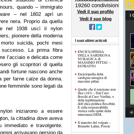
19260
condivisioni
mours, quando – immigrato
Vedi il suo profilo
aware – nel 1802 aprì un
I
Vedi il suo blog
vere nera. Proprio da quella
are nel 1938 uscì il nylon
ers, pioniere della moderna
I suoi ultimi articoli
 morto suicida, pochi mesi
 successo. La prima fibra
ENCICLOPEDIA
DELLA SARDEGNA
ome l’acciaio e delicata come
NURAGICA di
MASSIMO PITTAU –
sero gli scopritori di quella
ESTRATTO
randi fortune nascono anche
Enciclopedia della
sardegna nuragica di
ta per farne calze da donna.
massimo pittau
ne femminile sono legati da
Quello che il renzismo non
dice (183) – Dal Caso
Boschi al Caso Verdini, o
della legittimazione
dell’etica politica flessibile.
E sulla responsabilità
nylon iniziarono a essere
storica sulla spalle della
minoranza DEM.
ton, la cittadina dove aveva
Il maestro del volgare –
u immediato e travolgente.
Brunetto Latini, Poesie
omini arrivavano persino da