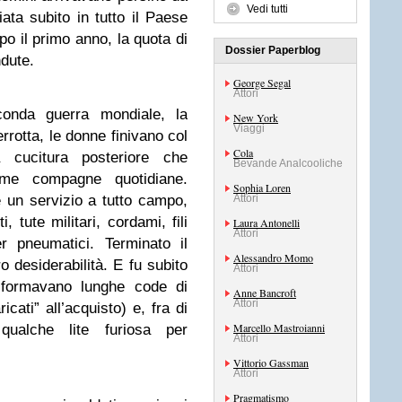
Vedi tutti
ata subito in tutto il Paese
o il primo anno, la quota di
Dossier Paperblog
ndute.
George Segal
Attori
conda guerra mondiale, la
New York
Viaggi
errotta, le donne finivano col
Cola
a cucitura posteriore che
Bevande Analcooliche
sime compagne quotidiane.
Sophia Loren
e un servizio a tutto campo,
Attori
, tute militari, cordami, fili
Laura Antonelli
Attori
er pneumatici. Terminato il
Alessandro Momo
ro desiderabilità. E fu subito
Attori
i formavano lunghe code di
Anne Bancroft
Attori
cati” all’acquisto) e, fra di
Marcello Mastroianni
alche lite furiosa per
Attori
Vittorio Gassman
Attori
Pragmatismo