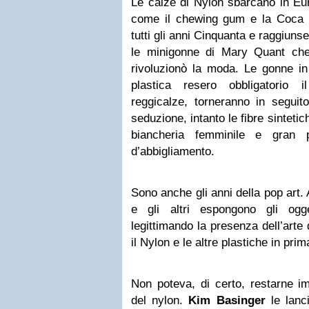
Le calze di Nylon sbarcano in Eur
come il chewing gum e la Coca
tutti gli anni Cinquanta e raggiuns
le minigonne di Mary Quant che
rivoluzionò la moda. Le gonne in s
plastica resero obbligatorio 
reggicalze, torneranno in seguito
seduzione, intanto le fibre sinteti
biancheria femminile e gran 
d’abbigliamento.
Sono anche gli anni della pop art
e gli altri espongono gli ogge
legittimando la presenza dell’arte 
il Nylon e le altre plastiche in prima
Non poteva, di certo, restarne i
del nylon.
Kim Basinger
le lanc