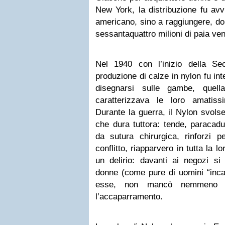
New York, la distribuzione fu avvi
americano, sino a raggiungere, dop
sessantaquattro milioni di paia ve
Nel 1940 con l’inizio della Se
produzione di calze in nylon fu int
disegnarsi sulle gambe, quell
caratterizzava le loro amatis
Durante la guerra, il Nylon svols
che dura tuttora: tende, paracaduti
da sutura chirurgica, rinforzi p
conflitto, riapparvero in tutta la lo
un delirio: davanti ai negozi s
donne (come pure di uomini “incari
esse, non mancò nemmeno qu
l’accaparramento.