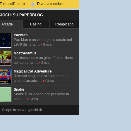
Tutto sull'autore
Diventa membro
 GIOCHI SU PAPERBLOG
Arcade
Casino'
Rompicapo
Pacman
Pac-Man é un video gioco creato nel
1979 da Toru......
Gioca
Nostradamus
Nostradamus è un gioco " shoot them
up" con una......
Gioca
Magical Cat Adventure
Riscopri Magical Cat Adventure, un
gioco d'arcade......
Gioca
Snake
Snake è un videogioco presente in
molti......
Gioca
Scopri lo spazio giochi di