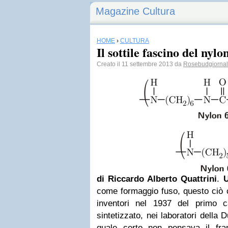
Magazine Cultura
HOME
›
CULTURA
Il sottile fascino del nylo
Creato il 11 settembre 2013 da
Rosebudgiorna
di Riccardo Alberto Quattrini
.
come formaggio fuso, questo ciò c
inventori nel 1937 del primo 
sintetizzato, nei laboratori della 
quale certo non pensava il fra