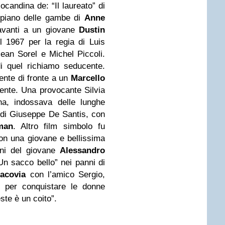
locandina de: “Il laureato” di
 piano delle gambe di
Anne
davanti a un giovane
Dustin
el 1967 per la regia di Luis
an Sorel e Michel Piccoli.
 di quel richiamo seducente.
ente di fronte a
un
Marcello
ente. Una provocante Silvia
na, indossava delle lunghe
 di Giuseppe De Santis, con
man
. Altro film simbolo fu
con una giovane e bellissima
ni del giovane
Alessandro
n sacco bello” nei panni di
acovia
con l’amico Sergio,
nt per conquistare le donne
te è un coito”.