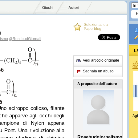
Giochi
Autori
Selezionati da
n
Paperblog
lismo
@RosebudGiornali
L
Vedi articolo originale
L'
GI
Segnala un abuso
A proposito dell'autore
U
no sciroppo colloso, filante
he apparve agli occhi degli
Agi
campione di Nylon appena
Du Pont. Una rivoluzione alla
Rosebudgiornalismo
ncese studioso di chimica