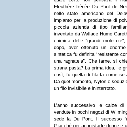
Eleuthère Irènèe Du Pont de Ne
nello stato americano del Del
impianto per la produzione di pol
piccola azienda di tipo famili
inventato da Wallace Hume Caroth
chimica delle “grandi molecole”,
dopo, aver ottenuto un enorme
sintetica fu definita “resistente c
una ragnatela”. Che farne, si chie
strana pasta? La prima idea, le g
così, fu quella di filarla come se
Da quel momento, Nylon e seduzio
un filo invisibile e ininterrotto.
L’anno successivo le calze di 
vendute in pochi negozi di Wilming
sede la Du Pont. Il successo f
Giacché per acquistarle donne e u