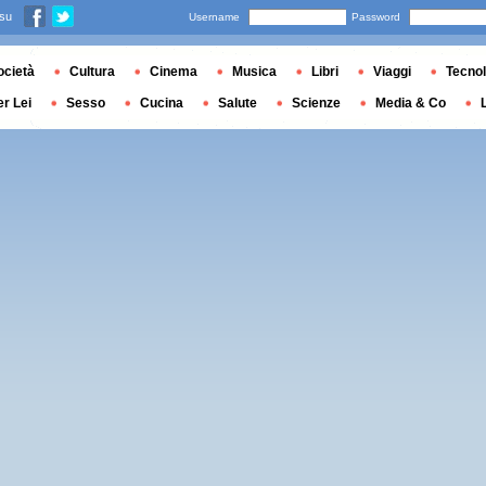
 su
Username
Password
ocietà
Cultura
Cinema
Musica
Libri
Viaggi
Tecnol
er Lei
Sesso
Cucina
Salute
Scienze
Media & Co