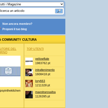
Non ancora membro?
Proponi il tuo blog
A COMMUNITY CULTURA
AUTORE DEL
TOP UTENTI
ORNO
yellowflate
1983762 pt
intrattenimento
1608418 pt
lory663
1211328 pt
psyinthekitchen
maestrarosalba
1126395 pt