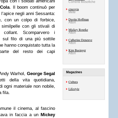
opa con i soldati americani
Correnti filosofiche
Cola
. Il boom continuò per
cracovia
Mete
e l’apice negli anni Sessanta:
Dustin Hoffman
, con un colpo di forbice,
Attori
imilpelle con gli stivali di
Mickey Rourke
il collant. Scomparvero i
Attori
 sul filo di una più sottile
Catherine Deneuve
Attori
che hanno conquistato tutta la
Kim Basinger
parte del resto dei capi
Attori
Magazines
. Andy Warhol,
George Segal
tti della vita quotidiana,
Cultura
di ogni materiale non nobile,
Lifestyle
 fila.
mmune il cinema, al fascino
iava in faccia a un
Mickey