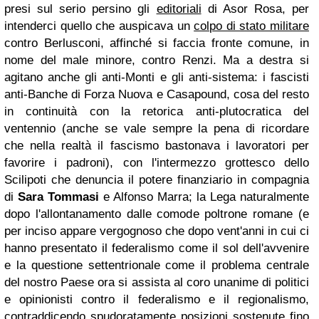
presi sul serio persino gli
editoriali
di Asor Rosa, per
intenderci quello che auspicava un
colpo di stato militare
contro Berlusconi, affinché si faccia fronte comune, in
nome del male minore, contro Renzi. Ma a destra si
agitano anche gli anti-Monti e gli anti-sistema: i fascisti
anti-Banche di Forza Nuova e Casapound, cosa del resto
in continuità con la retorica anti-plutocratica del
ventennio (anche se vale sempre la pena di ricordare
che nella realtà il fascismo bastonava i lavoratori per
favorire i padroni), con l'intermezzo grottesco dello
Scilipoti che denuncia il potere finanziario in compagnia
di
Sara Tommasi
e Alfonso Marra; la Lega naturalmente
dopo l'allontanamento dalle comode poltrone romane (e
per inciso appare vergognoso che dopo vent'anni in cui ci
hanno presentato il federalismo come il sol dell'avvenire
e la questione settentrionale come il problema centrale
del nostro Paese ora si assista al coro unanime di politici
e opinionisti contro il federalismo e il regionalismo,
contraddicendo spudoratamente posizioni sostenute fino