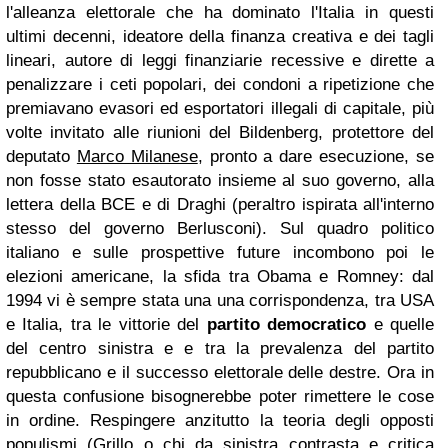
l'alleanza elettorale che ha dominato l'Italia in questi
ultimi decenni, ideatore della finanza creativa e dei tagli
lineari, autore di leggi finanziarie recessive e dirette a
penalizzare i ceti popolari, dei condoni a ripetizione che
premiavano evasori ed esportatori illegali di capitale, più
volte invitato alle riunioni del Bildenberg, protettore del
deputato
Marco Milanese
, pronto a dare esecuzione, se
non fosse stato esautorato insieme al suo governo, alla
lettera della BCE e di Draghi (peraltro ispirata all'interno
stesso del governo Berlusconi). Sul quadro politico
italiano e sulle prospettive future incombono poi le
elezioni americane, la sfida tra Obama e Romney: dal
1994 vi è sempre stata una una corrispondenza, tra USA
e Italia, tra le vittorie del
partito democratico
e quelle
del centro sinistra e e tra la prevalenza del partito
repubblicano e il successo elettorale delle destre. Ora in
questa confusione bisognerebbe poter rimettere le cose
in ordine. Respingere anzitutto la teoria degli opposti
populismi (Grillo o chi da sinistra contrasta e critica