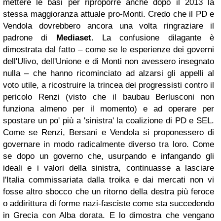
mettere le basi per riproporre anche dopo il 2013 la
stessa maggioranza attuale pro-Monti. Credo che il PD e
Vendola dovrebbero ancora una volta ringraziare il
padrone di
Mediaset
. La confusione dilagante è
dimostrata dal fatto – come se le esperienze dei governi
dell'Ulivo, dell'Unione e di Monti non avessero insegnato
nulla – che hanno ricominciato ad alzarsi gli appelli al
voto utile, a ricostruire la trincea dei progressisti contro il
pericolo Renzi (visto che il baubau Berlusconi non
funziona almeno per il momento) e ad operare per
spostare un po' più a 'sinistra' la coalizione di PD e SEL.
Come se Renzi, Bersani e Vendola si proponessero di
governare in modo radicalmente diverso tra loro. Come
se dopo un governo che, usurpando e infangando gli
ideali e i valori della sinistra, continuasse a lasciare
l'Italia commissariata dalla troika e dai mercati non vi
fosse altro sbocco che un ritorno della destra più feroce
o addirittura di forme nazi-fasciste come sta succedendo
in Grecia con Alba dorata. E lo dimostra che vengano