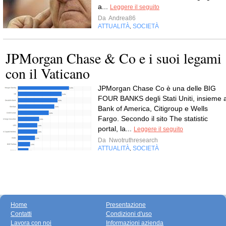
a...
Leggere il seguito
Da
Andrea86
ATTUALITÀ
SOCIETÀ
,
JPMorgan Chase & Co e i suoi legami
con il Vaticano
JPMorgan Chase Co è una delle BIG
FOUR BANKS degli Stati Uniti, insieme 
Bank of America, Citigroup e Wells
Fargo. Secondo il sito The statistic
portal, la...
Leggere il seguito
Da
Nwotruthresearch
ATTUALITÀ
SOCIETÀ
,
Home
Presentazione
Contatti
Condizioni d'uso
Lavora con noi
Informazioni azienda