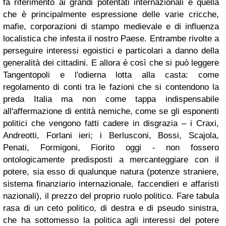
fa riferimento ai grandi potentati internazionali e quella
che è principalmente espressione delle varie cricche,
mafie, corporazioni di stampo medievale e di influenza
localistica che infesta il nostro Paese. Entrambe rivolte a
perseguire interessi egoistici e particolari a danno della
generalità dei cittadini. E allora è così che si può leggere
Tangentopoli e l'odierna lotta alla casta: come
regolamento di conti tra le fazioni che si contendono la
preda Italia ma non come tappa indispensabile
all'affermazione di entità nemiche, come se gli esponenti
politici che vengono fatti cadere in disgrazia – i Craxi,
Andreotti, Forlani ieri; i Berlusconi, Bossi, Scajola,
Penati, Formigoni, Fiorito oggi - non fossero
ontologicamente predisposti a mercanteggiare con il
potere, sia esso di qualunque natura (potenze straniere,
sistema finanziario internazionale, faccendieri e affaristi
nazionali), il prezzo del proprio ruolo politico. Fare tabula
rasa di un ceto politico, di destra e di pseudo sinistra,
che ha sottomesso la politica agli interessi del potere