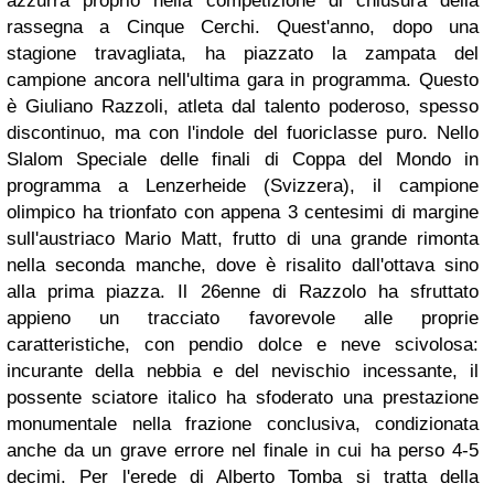
azzurra proprio nella competizione di chiusura della
rassegna a Cinque Cerchi. Quest'anno, dopo una
stagione travagliata, ha piazzato la zampata del
campione ancora nell'ultima gara in programma. Questo
è Giuliano Razzoli, atleta dal talento poderoso, spesso
discontinuo, ma con l'indole del fuoriclasse puro. Nello
Slalom Speciale delle finali di Coppa del Mondo in
programma a Lenzerheide (Svizzera), il campione
olimpico ha trionfato con appena 3 centesimi di margine
sull'austriaco Mario Matt, frutto di una grande rimonta
nella seconda manche, dove è risalito dall'ottava sino
alla prima piazza. Il 26enne di Razzolo ha sfruttato
appieno un tracciato favorevole alle proprie
caratteristiche, con pendio dolce e neve scivolosa:
incurante della nebbia e del nevischio incessante, il
possente sciatore italico ha sfoderato una prestazione
monumentale nella frazione conclusiva, condizionata
anche da un grave errore nel finale in cui ha perso 4-5
decimi. Per l'erede di Alberto Tomba si tratta della