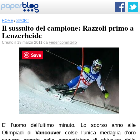
HOME
›
SPORT
Il sussulto del campione: Razzoli primo a
Lenzerheide
Creato il 19 marzo 2011 da
Federicomilitello
Save
E' l'uomo dell'ultimo minuto. Lo scorso anno alle
Olimpiadi di
Vancouver
colse l'unica medaglia d'oro