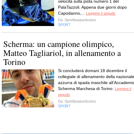
velocità sulla pista numero 1 del
PalaTazzoli. Appena due giorni dopo
Capodanno,...
Leggere il seguito
Da
Sportduepuntozero
SPORT
Scherma: un campione olimpico,
Matteo Tagliariol, in allenamento a
Torino
Si concluderà domani 18 dicembre il
collegiale di allenamento della nazional
azzurra di spada maschile all’Accademi
Scherma Marchesa di Torino.
Leggere il
seguito
Da
Sportduepuntozero
SPORT