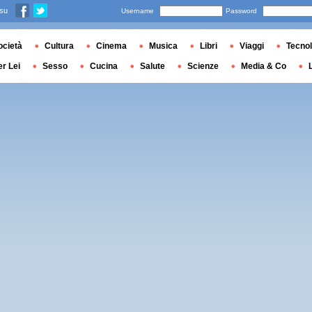
 su
Username
Password
ocietà
Cultura
Cinema
Musica
Libri
Viaggi
Tecnol
er Lei
Sesso
Cucina
Salute
Scienze
Media & Co