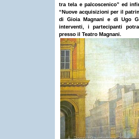
tra tela e palcoscenico” ed inf
“Nuove acquisizioni per il patr
di Gioia Magnani e di Ugo Go
interventi, i partecipanti pot
presso il Teatro Magnani.