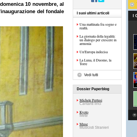
e domenica 10 novembre, al
'inaugurazione del fondale
I suoi ultimi articoli
I
Una mattinata fra sogno e
realtà.
La giornata della legalità:
un dialogo per crescere in
armonia
Un'Europa indecisa
La Luna, il Duomo, la
Torre
Vedi tutti
Dossier Paperblog
Michele Pertusi
Cantanti lirici
Kyoto
Mete
Muse
Musicisti Stranieri