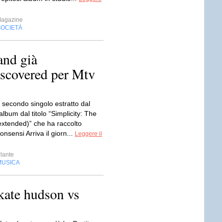
Magazine
SOCIETÀ
nd già
iscovered per Mtv
il secondo singolo estratto dal
album dal titolo “Simplicity: The
extended)” che ha raccolto
onsensi Arriva il giorn...
Leggere il
lante
MUSICA
kate hudson vs