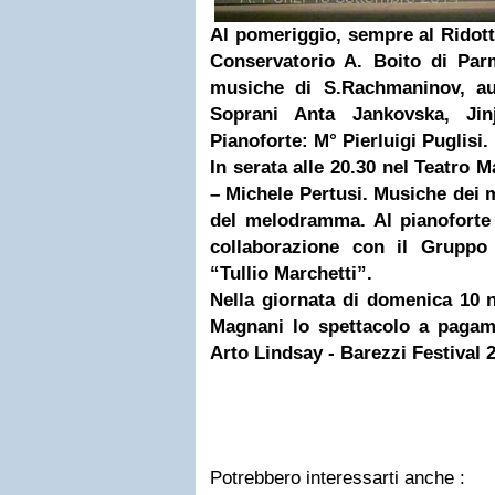
Al pomeriggio, sempre al Ridott
Conservatorio A. Boito di Pa
musiche di S.Rachmaninov, aut
Soprani Anta Jankovska, Ji
Pianoforte: M° Pierluigi Puglisi.
In serata alle 20.30 nel Teatro M
–
Michele Pertusi
. Musiche dei m
del melodramma. Al pianoforte 
collaborazione con il Gruppo
“Tullio Marchetti”.
Nella giornata di domenica 10 
Magnani lo spettacolo a paga
Arto Lindsay - Barezzi Festival 
Potrebbero interessarti anche :