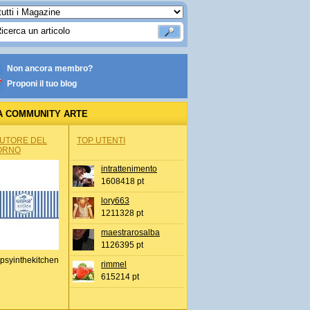
Non ancora membro?
Proponi il tuo blog
A COMMUNITY ARTE
AUTORE DEL
TOP UTENTI
ORNO
intrattenimento
1608418 pt
lory663
1211328 pt
maestrarosalba
1126395 pt
psyinthekitchen
rimmel
615214 pt