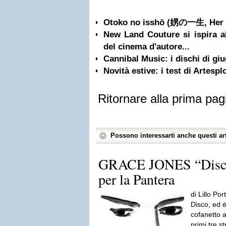
Otoko no isshō (娚の一生, Her 
New Land Couture si ispira al
del cinema d'autore...
Cannibal Music: i dischi di gi
Novità estive: i test di Artesp
Ritornare alla prima pag
Possono interessarti anche questi art
GRACE JONES “Disco
per la Pantera
di Lillo P
Disco, ed 
cofanetto a
primi tre s