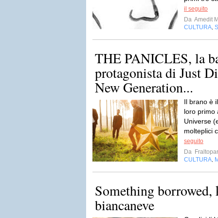
il seguito
Da
Amedit 
CULTURA
,
THE PANICLES, la ba
protagonista di Just D
New Generation...
Il brano è 
loro primo 
Universe (
molteplici c
seguito
Da
Fraltopar
CULTURA
,
Something borrowed, 
biancaneve