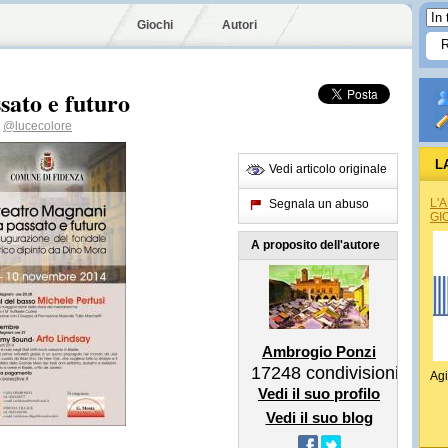
Giochi
Autori
sato e futuro
@lucecolore
L
Vedi articolo originale
L'
Segnala un abuso
GI
A proposito dell'autore
Ambrogio Ponzi
17248
condivisioni
Agi
Vedi il suo profilo
Vedi il suo blog