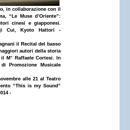
o, i
n collaborazione con il
rma,
“Le
Muse
d’Oriente”:
ori cinesi e giapponesi.
nji Cui,
Kyoto
Hattori -
agnani il Recital del basso
aggiori autori della storia
il M° Raffaele Cortesi. In
 di Promozione Musicale
novembre alle 21 al Teatro
mento “This is my Sound”
2014 -