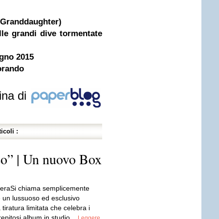
Granddaughter)
le grandi dive tormentate
ugno 2015
lorando
ina di
icoli :
” | Un nuovo Box
orteraSi chiama semplicemente
è un lussuoso ed esclusivo
 tiratura limitata che celebra i
trepitosi album in studio...
Leggere