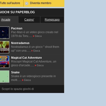
Tutto sull'autore
Diventa membro
 GIOCHI SU PAPERBLOG
Arcade
Casino'
Rompicapo
Pacman
Pac-Man é un video gioco creato nel
1979 da Toru......
Gioca
Nostradamus
Nostradamus è un gioco " shoot them
up" con una......
Gioca
Magical Cat Adventure
Riscopri Magical Cat Adventure, un
gioco d'arcade......
Gioca
Snake
Snake è un videogioco presente in
molti......
Gioca
Scopri lo spazio giochi di